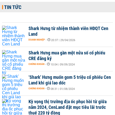
TIN TỨC
Shark Hưng từ nhiệm thành viên HĐQT Cen
Land
DOANH NGHIỆP
-
20:37 | 29/04/2026
Shark Hưng mua gần một nửa số cổ phiếu
CRE đăng ký
CHỨNG KHOÁN
-
10:04 | 09/09/2024
‘Shark' Hưng muốn gom 5 triệu cổ phiếu Cen
Land khi giá lao dốc
CHỨNG KHOÁN
-
08:31 | 01/08/2024
Kỳ vọng thị trường địa ốc phục hồi từ giữa
năm 2024, CenLand đặt mục tiêu lãi trước
thuế 220 tỷ đồng