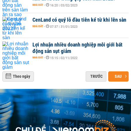
NHÀ ĐẤT
-
16:20 | 03/02/2023
CenLand có quý lỗ đầu tiên kể từ khi lên sàn
NHÀ ĐẤT
-
07:37 | 31/01/2023
Lợi nhuận nhiều doanh nghiệp môi giới bất
động sản sụt giảm
NHÀ ĐẤT
-
15:15 | 02/11/2022
Theo ngày
TRƯỚC
SAU