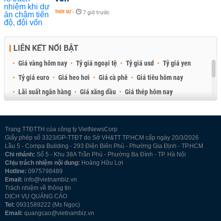
THỜI SỰ
-
7 giờ trước
LIÊN KẾT NỔI BẬT
Giá vàng hôm nay
Tỷ giá ngoại tệ
Tỷ giá usd
Tỷ giá yen
Tỷ giá euro
Giá heo hơi
Giá cà phê
Giá tiêu hôm nay
Lãi suất ngân hàng
Giá xăng dầu
Giá thép hôm nay
Giá sầu riêng
Giá thịt heo
Giá gạo
Giá cao su
Best Retail Brokers
Diễn đàn đầu tư Việt Nam 2026
Trang TTĐTTH của công ty VietNewsCorp
Giấy phép số 3323/GP-TTĐT do Sở VH&TT TP.HCM cấp ngày 20/3/2026
Lầu 5 - Compa Building - 293 Điện Biên Phủ - Phường Gia Định - TP.HCM
Chi nhánh:
Số 5 - Khu 38A Trần Phú - Phường Ba Đình - TP. Hà Nội
Chịu trách nhiệm nội dung:
Hoàng Hữu Lợi
Hotline:
0975798489
Email:
info@vietnambiz.vn
Trách nhiệm về thông tin
DỊCH VỤ QUẢNG CÁO
Tel:
0931589222 (Ms Ngọc)
Email:
quangcao@vietnambiz.vn