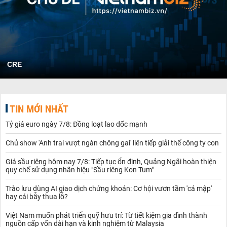
CRE
TIN MỚI NHẤT
Tỷ giá euro ngày 7/8: Đồng loạt lao dốc mạnh
Chủ show 'Anh trai vượt ngàn chông gai' liên tiếp giải thế công ty con
Giá sầu riêng hôm nay 7/8: Tiếp tục ổn định, Quảng Ngãi hoàn thiện
quy chế sử dụng nhãn hiệu "Sầu riêng Kon Tum"
Trào lưu dùng AI giao dịch chứng khoán: Cơ hội vươn tầm 'cá mập'
hay cái bẫy thua lỗ?
Việt Nam muốn phát triển quỹ hưu trí: Từ tiết kiệm gia đình thành
nguồn cấp vốn dài hạn và kinh nghiệm từ Malaysia