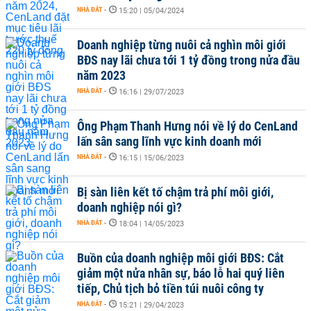
NHÀ ĐẤT
-
15:20 | 05/04/2024
Doanh nghiệp từng nuôi cả nghìn môi giới
BĐS nay lãi chưa tới 1 tỷ đồng trong nửa đầu
năm 2023
NHÀ ĐẤT
-
16:16 | 29/07/2023
Ông Phạm Thanh Hưng nói về lý do CenLand
lấn sân sang lĩnh vực kinh doanh mới
NHÀ ĐẤT
-
16:15 | 15/06/2023
Bị sàn liên kết tố chậm trả phí môi giới,
doanh nghiệp nói gì?
NHÀ ĐẤT
-
18:04 | 14/05/2023
Buồn của doanh nghiệp môi giới BĐS: Cắt
giảm một nửa nhân sự, báo lỗ hai quý liên
tiếp, Chủ tịch bỏ tiền túi nuôi công ty
NHÀ ĐẤT
-
15:21 | 29/04/2023