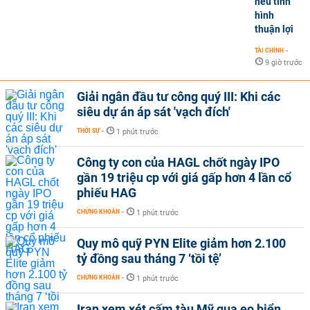
nếu tình
hình
thuận lợi
TÀI CHÍNH
-
9 giờ trước
Giải ngân đầu tư công quý III: Khi các
siêu dự án áp sát 'vạch đích'
THỜI SỰ
-
1 phút trước
Công ty con của HAGL chốt ngày IPO
gần 19 triệu cp với giá gấp hơn 4 lần cổ
phiếu HAG
CHỨNG KHOÁN
-
1 phút trước
Quy mô quỹ PYN Elite giảm hơn 2.100
tỷ đồng sau tháng 7 ‘tồi tệ’
CHỨNG KHOÁN
-
1 phút trước
Iran xem xét cấm tàu Mỹ qua eo biển