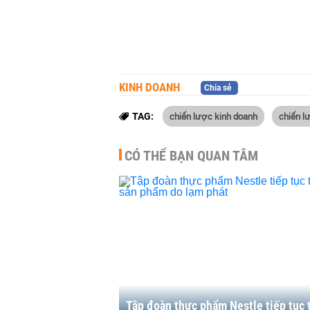
KINH DOANH
Chia sẻ
chiến lược kinh doanh
chiến lư
TAG:
CÓ THỂ BẠN QUAN TÂM
Tập đoàn thực phẩm Nestle tiếp tục 