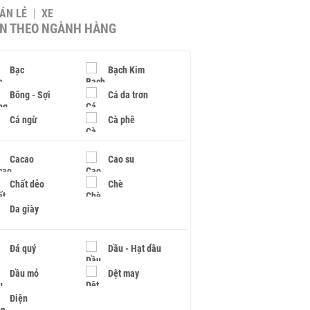
BÁN LẺ
XE
IN THEO NGÀNH HÀNG
Bạc
Bạch Kim
Bông - Sợi
Cá da trơn
Cá ngừ
Cà phê
Cacao
Cao su
Chất dẻo
Chè
Da giày
Đá quý
Dầu - Hạt dầu
Dầu mỏ
Dệt may
Điện