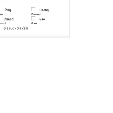
Đồng
Đường
Ethanol
Gạo
Gia súc - Gia cầm
Giấy
Gỗ
Hạt điều
Hồ tiêu - Hạt tiêu
Khí đốt
Kim loại khác
Mắc ca
Muối
Ngũ cốc
Nhựa - Hạt nhựa
Palladium
Phân bón