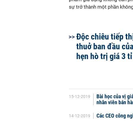
sự trở thành một phần không 
Độc chiêu tiếp t
thuở ban đầu củ
hẹn hò trị giá 3 t
Bài học của vị gi
15-12-2019
nhân viên bán h
Các CEO công ngh
14-12-2019