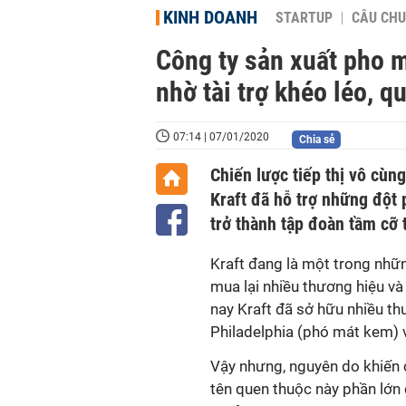
KINH DOANH
STARTUP
CÂU CHU
Công ty sản xuất pho m
nhờ tài trợ khéo léo, 
07:14 | 07/01/2020
Chia sẻ
Chiến lược tiếp thị vô cùn
Kraft đã hỗ trợ những đột 
trở thành tập đoàn tầm cỡ 
Kraft đang là một trong nhữn
mua lại nhiều thương hiệu v
nay Kraft đã sở hữu nhiều t
Philadelphia (phó mát kem) 
Vậy nhưng, nguyên do khiến 
tên quen thuộc này phần lớn 