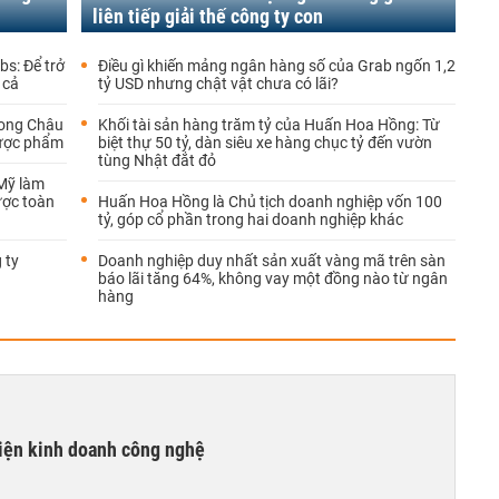
liên tiếp giải thế công ty con
bs: Để trở
Điều gì khiến mảng ngân hàng số của Grab ngốn 1,2
 cả
tỷ USD nhưng chật vật chưa có lãi?
Long Châu
Khối tài sản hàng trăm tỷ của Huấn Hoa Hồng: Từ
dược phẩm
biệt thự 50 tỷ, dàn siêu xe hàng chục tỷ đến vườn
tùng Nhật đắt đỏ
 Mỹ làm
lược toàn
Huấn Hoa Hồng là Chủ tịch doanh nghiệp vốn 100
tỷ, góp cổ phần trong hai doanh nghiệp khác
 ty
Doanh nghiệp duy nhất sản xuất vàng mã trên sàn
báo lãi tăng 64%, không vay một đồng nào từ ngân
hàng
kiện kinh doanh công nghệ