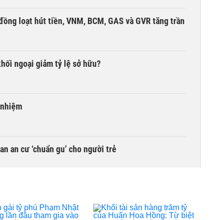
đồng loạt hút tiền, VNM, BCM, GAS và GVR tăng trần
khối ngoại giảm tỷ lệ sở hữu?
 nhiệm
n an cư ‘chuẩn gu’ cho người trẻ
 gai' liên tiếp giải thế công ty con