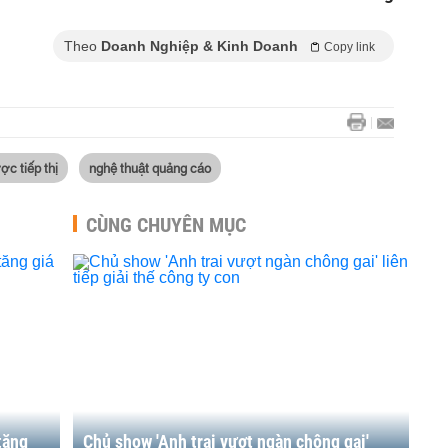
Theo
Doanh Nghiệp & Kinh Doanh
Copy link
ợc tiếp thị
nghệ thuật quảng cáo
CÙNG CHUYÊN MỤC
tăng
Chủ show 'Anh trai vượt ngàn chông gai'