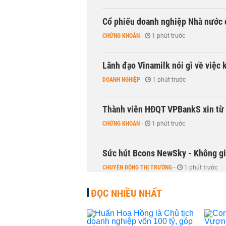
Cổ phiếu doanh nghiệp Nhà nước 
CHỨNG KHOÁN
-
1 phút trước
Lãnh đạo Vinamilk nói gì về việc 
DOANH NGHIỆP
-
1 phút trước
Thành viên HĐQT VPBankS xin từ
CHỨNG KHOÁN
-
1 phút trước
Sức hút Bcons NewSky - Không gia
CHUYỂN ĐỘNG THỊ TRƯỜNG
-
1 phút trước
ĐỌC NHIỀU NHẤT
Chủ show 'Anh trai vượt ngàn chông
KINH DOANH
-
1 phút trước