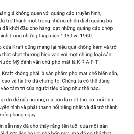
án giả không quen với quảng cáo truyền hình,
đã trở thành một trong những chiến dịch quảng bá
và đã khởi đầu cho hàng loạt những quảng cáo chớp
hình trong những thập niên 1950 và 1960.
p của Kraft cũng mang lại hiệu quả không kém và trở
thắt chặt thương hiệu vào với một chủng loại sản
"Nước Mỹ đánh vần chữ phó mát là K-R-A-F-T".
a Kraft không phải là sản phẩm pho mát chế biến sẵn,
 cáo và tài trợ đã chứng tỏ: Chúng ta có thể dùng
vào tâm trí của người tiêu dùng như thế nào.
 gì đó để nấu nướng, mà còn là một thứ có mối liên
yền hình và phát thanh nổi tiếng nhất và đã trở thành
 sống hàng ngày.
n sẵn này đã cho thấy rằng tên tuổi của một sản
i được liên hệ với nhà bếp nữa, mà đã có thể thật