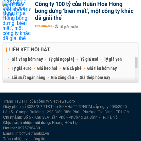
Công ty 100 tỷ của Huấn Hoa Hồng
bỗng dưng ‘biến mất’, một công ty khác
đã giải thể
KINH DOANH
-
15 giờ trước
LIÊN KẾT NỔI BẬT
Giá vàng hôm nay
Tỷ giá ngoại tệ
Tỷ giá usd
Tỷ giá yen
Tỷ giá euro
Giá heo hơi
Giá cà phê
Giá tiêu hôm nay
Lãi suất ngân hàng
Giá xăng dầu
Giá thép hôm nay
Giá sầu riêng
Giá thịt heo
Giá gạo
Giá cao su
Best Retail Brokers
Diễn đàn đầu tư Việt Nam 2026
Trang TTĐTTH của công ty VietNewsCorp
Giấy phép số 3323/GP-TTĐT do Sở VH&TT TP.HCM cấp ngày 20/3/2026
Lầu 5 - Compa Building - 293 Điện Biên Phủ - Phường Gia Định - TP.HCM
Chi nhánh:
Số 5 - Khu 38A Trần Phú - Phường Ba Đình - TP. Hà Nội
Chịu trách nhiệm nội dung:
Hoàng Hữu Lợi
Hotline:
0975798489
Email:
info@vietnambiz.vn
Trách nhiệm về thông tin