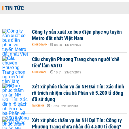
TIN TỨC
Công ty sản xuất xe bus điện phục vụ tuyến
Metro đắt nhất Việt Nam
KINH DOANH
-
08:50 | 13/12/2024
Câu chuyện Phương Trang chọn người 'chê
tiền' làm VATO
KINH DOANH
-
10:51 | 23/07/2019
Xét xử phúc thẩm vụ án NH Đại Tín: Xác định
rõ trách nhiệm của bà Phấn về 5.200 tỉ đồng
đã sử dụng
TÀI CHÍNH
-
19:23 | 29/10/2018
Xét xử phúc thẩm vụ án NH Đại Tín: Công ty
Phương Trang chưa nhận đủ 4.500 tỉ đồng?