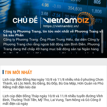
Công ty Phương Trang, tin tức mới nhất về Phương Trang và
bà sáu Phấn
Công ty Phương Trang: Ông Phan Trung Hiếu, đại diện Công ty
Phương Trang cho rằng ngoài bất động sản Bình Điền, Phương
Trang đang thế chấp 49 hạng mục bất động sản tại Ngân hàng
Đại Tín. Trong đó có 35 hạng mục mà Công ty chưa nhận được
đồng nào từ ngân hàng. Tuy nhiên HĐXX cho biết, theo cáo trạng
xác định chỉ có 44 bất động sản.
TIN MỚI NHẤT
Lịch cúp điện Đồng Nai ngày 10/8 và 11/8 nhiều nhà ở phường Chơn
Thành, xã Lộc Ninh, Bù Đăng, Bù Đốp, Bù Gia Mập, Hớn Quản và Phú
Riềng mất điện kéo dài
Lịch cúp điện Đồng Tháp ngày 10/8 và 11/8 nhiều tuyến đường Vĩnh
Bình, Thường Thới Tiền, Mỹ Tho, Lai Vung, Tam Nông và Gò Công ở
mất điện cả ngày