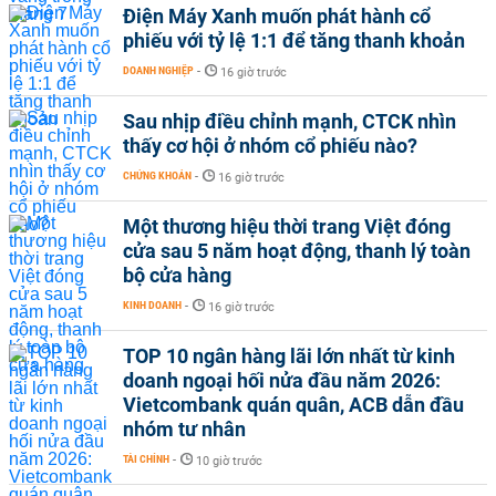
Điện Máy Xanh muốn phát hành cổ
phiếu với tỷ lệ 1:1 để tăng thanh khoản
DOANH NGHIỆP
-
16 giờ trước
Sau nhịp điều chỉnh mạnh, CTCK nhìn
thấy cơ hội ở nhóm cổ phiếu nào?
CHỨNG KHOÁN
-
16 giờ trước
Một thương hiệu thời trang Việt đóng
cửa sau 5 năm hoạt động, thanh lý toàn
bộ cửa hàng
KINH DOANH
-
16 giờ trước
TOP 10 ngân hàng lãi lớn nhất từ kinh
doanh ngoại hối nửa đầu năm 2026:
Vietcombank quán quân, ACB dẫn đầu
nhóm tư nhân
TÀI CHÍNH
-
10 giờ trước