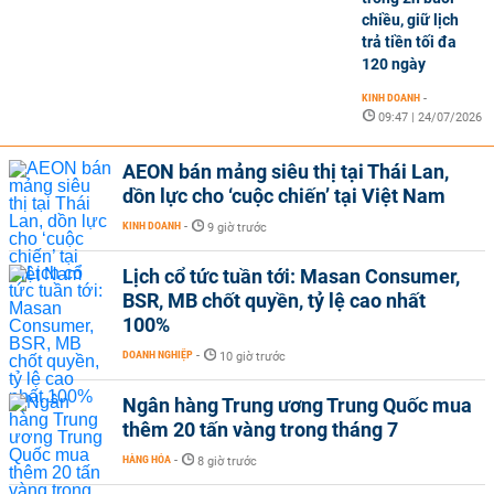
chiều, giữ lịch
trả tiền tối đa
120 ngày
KINH DOANH
-
09:47 | 24/07/2026
AEON bán mảng siêu thị tại Thái Lan,
dồn lực cho ‘cuộc chiến’ tại Việt Nam
KINH DOANH
-
9 giờ trước
Lịch cổ tức tuần tới: Masan Consumer,
BSR, MB chốt quyền, tỷ lệ cao nhất
100%
DOANH NGHIỆP
-
10 giờ trước
Ngân hàng Trung ương Trung Quốc mua
thêm 20 tấn vàng trong tháng 7
HÀNG HÓA
-
8 giờ trước