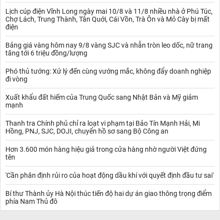
Lịch cúp điện Vĩnh Long ngày mai 10/8 và 11/8 nhiều nhà ở Phú Túc,
Chợ Lách, Trung Thành, Tân Quới, Cái Vồn, Trà Ôn và Mỏ Cày bị mất
điện
Bảng giá vàng hôm nay 9/8 vàng SJC và nhẫn tròn leo dốc, nữ trang
tăng tới 6 triệu đồng/lượng
Phó thủ tướng: Xử lý đến cùng vướng mắc, không đẩy doanh nghiệp
đi vòng
Xuất khẩu đất hiếm của Trung Quốc sang Nhật Bản và Mỹ giảm
mạnh
Thanh tra Chính phủ chỉ ra loạt vi phạm tại Bảo Tín Mạnh Hải, Mi
Hồng, PNJ, SJC, DOJI, chuyển hồ sơ sang Bộ Công an
Hơn 3.600 món hàng hiệu giả trong cửa hàng nhờ người Việt đứng
tên
'Cần phân định rủi ro của hoạt động dầu khí với quyết định đầu tư sai'
Bí thư Thành ủy Hà Nội thúc tiến độ hai dự án giao thông trọng điểm
phía Nam Thủ đô