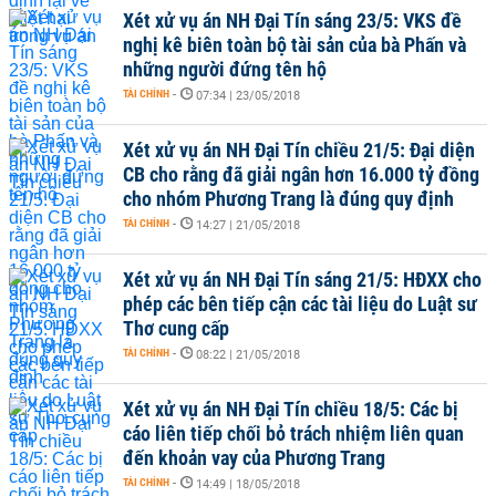
Xét xử vụ án NH Đại Tín sáng 23/5: VKS đề
nghị kê biên toàn bộ tài sản của bà Phấn và
những người đứng tên hộ
TÀI CHÍNH
-
07:34 | 23/05/2018
Xét xử vụ án NH Đại Tín chiều 21/5: Đại diện
CB cho rằng đã giải ngân hơn 16.000 tỷ đồng
cho nhóm Phương Trang là đúng quy định
TÀI CHÍNH
-
14:27 | 21/05/2018
Xét xử vụ án NH Đại Tín sáng 21/5: HĐXX cho
phép các bên tiếp cận các tài liệu do Luật sư
Thơ cung cấp
TÀI CHÍNH
-
08:22 | 21/05/2018
Xét xử vụ án NH Đại Tín chiều 18/5: Các bị
cáo liên tiếp chối bỏ trách nhiệm liên quan
đến khoản vay của Phương Trang
TÀI CHÍNH
-
14:49 | 18/05/2018