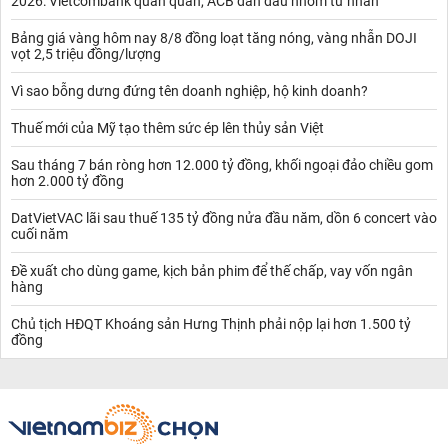
2026: Vietcombank quán quân, ACB dẫn đầu nhóm tư nhân
Bảng giá vàng hôm nay 8/8 đồng loạt tăng nóng, vàng nhẫn DOJI
vọt 2,5 triệu đồng/lượng
Vì sao bỗng dưng đứng tên doanh nghiệp, hộ kinh doanh?
Thuế mới của Mỹ tạo thêm sức ép lên thủy sản Việt
Sau tháng 7 bán ròng hơn 12.000 tỷ đồng, khối ngoại đảo chiều gom
hơn 2.000 tỷ đồng
DatVietVAC lãi sau thuế 135 tỷ đồng nửa đầu năm, dồn 6 concert vào
cuối năm
Đề xuất cho dùng game, kịch bản phim để thế chấp, vay vốn ngân
hàng
Chủ tịch HĐQT Khoáng sản Hưng Thịnh phải nộp lại hơn 1.500 tỷ
đồng