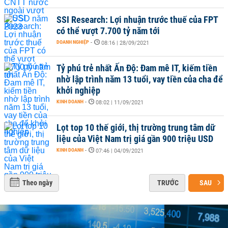
SSI Research: Lợi nhuận trước thuế của FPT
có thể vượt 7.700 tỷ năm tới
DOANH NGHIỆP
-
08:16 | 28/09/2021
Tỷ phú trẻ nhất Ấn Độ: Đam mê IT, kiếm tiền
nhờ lập trình năm 13 tuổi, vay tiền của cha để
khởi nghiệp
KINH DOANH
-
08:02 | 11/09/2021
Lọt top 10 thế giới, thị trường trung tâm dữ
liệu của Việt Nam trị giá gần 900 triệu USD
KINH DOANH
-
07:46 | 04/09/2021
Theo ngày
TRƯỚC
SAU