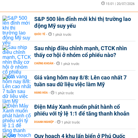
15:01 | 20/07/2026
S&P 500 lên đỉnh mới khi thị trường lao
động Mỹ suy yếu
QUỐC TẾ
-
1 phút trước
Sau nhịp điều chỉnh mạnh, CTCK nhìn
thấy cơ hội ở nhóm cổ phiếu nào?
CHỨNG KHOÁN
-
1 phút trước
Giá vàng hôm nay 8/8: Lên cao nhất 7
tuần sau dữ liệu việc làm Mỹ
HÀNG HÓA
-
1 phút trước
Điện Máy Xanh muốn phát hành cổ
phiếu với tỷ lệ 1:1 để tăng thanh khoản
DOANH NGHIỆP
-
1 phút trước
Quy hoạch 4 khu lấn biển ở Phú Quốc