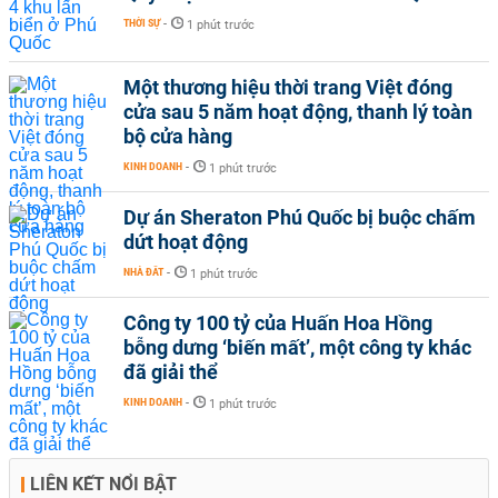
THỜI SỰ
-
1 phút trước
Một thương hiệu thời trang Việt đóng
cửa sau 5 năm hoạt động, thanh lý toàn
bộ cửa hàng
KINH DOANH
-
1 phút trước
Dự án Sheraton Phú Quốc bị buộc chấm
dứt hoạt động
NHÀ ĐẤT
-
1 phút trước
Công ty 100 tỷ của Huấn Hoa Hồng
bỗng dưng ‘biến mất’, một công ty khác
đã giải thể
KINH DOANH
-
1 phút trước
LIÊN KẾT NỔI BẬT