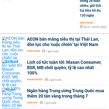
trong 2h buổi
chiều, giữ lịch
trả tiền tối đa
120 ngày
KINH DOANH
-
09:47 | 24/07/2026
AEON bán mảng siêu thị tại Thái Lan,
dồn lực cho ‘cuộc chiến’ tại Việt Nam
KINH DOANH
-
1 giờ trước
Lịch cổ tức tuần tới: Masan Consumer,
BSR, MB chốt quyền, tỷ lệ cao nhất
100%
DOANH NGHIỆP
-
2 giờ trước
Ngân hàng Trung ương Trung Quốc mua
thêm 20 tấn vàng trong tháng 7
HÀNG HÓA
-
1 giờ trước