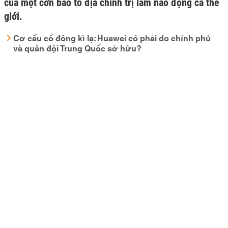
của một cơn bão tố địa chính trị làm náo động cả thế
giới.
Cơ cấu cổ đông kì lạ: Huawei có phải do chính phủ
và quân đội Trung Quốc sở hữu?