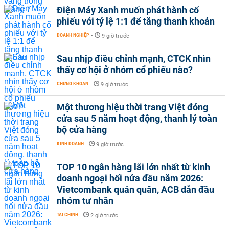
Điện Máy Xanh muốn phát hành cổ
phiếu với tỷ lệ 1:1 để tăng thanh khoản
DOANH NGHIỆP
-
9 giờ trước
Sau nhịp điều chỉnh mạnh, CTCK nhìn
thấy cơ hội ở nhóm cổ phiếu nào?
CHỨNG KHOÁN
-
9 giờ trước
Một thương hiệu thời trang Việt đóng
cửa sau 5 năm hoạt động, thanh lý toàn
bộ cửa hàng
KINH DOANH
-
9 giờ trước
TOP 10 ngân hàng lãi lớn nhất từ kinh
doanh ngoại hối nửa đầu năm 2026:
Vietcombank quán quân, ACB dẫn đầu
nhóm tư nhân
TÀI CHÍNH
-
2 giờ trước