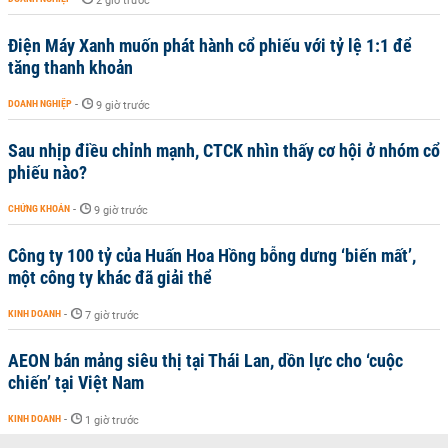
2 giờ trước
Điện Máy Xanh muốn phát hành cổ phiếu với tỷ lệ 1:1 để
tăng thanh khoản
DOANH NGHIỆP
-
9 giờ trước
Sau nhịp điều chỉnh mạnh, CTCK nhìn thấy cơ hội ở nhóm cổ
phiếu nào?
CHỨNG KHOÁN
-
9 giờ trước
Công ty 100 tỷ của Huấn Hoa Hồng bỗng dưng ‘biến mất’,
một công ty khác đã giải thể
KINH DOANH
-
7 giờ trước
AEON bán mảng siêu thị tại Thái Lan, dồn lực cho ‘cuộc
chiến’ tại Việt Nam
KINH DOANH
-
1 giờ trước