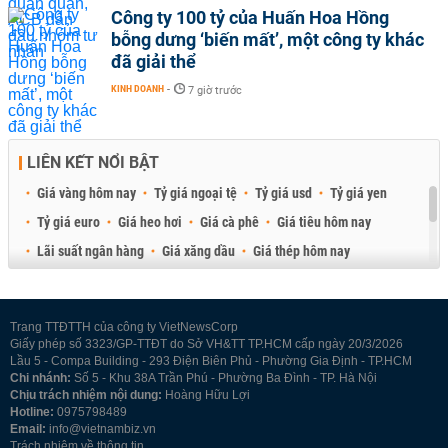
Công ty 100 tỷ của Huấn Hoa Hồng
bỗng dưng ‘biến mất’, một công ty khác
đã giải thể
KINH DOANH
-
7 giờ trước
LIÊN KẾT NỔI BẬT
Giá vàng hôm nay
Tỷ giá ngoại tệ
Tỷ giá usd
Tỷ giá yen
Tỷ giá euro
Giá heo hơi
Giá cà phê
Giá tiêu hôm nay
Lãi suất ngân hàng
Giá xăng dầu
Giá thép hôm nay
Giá sầu riêng
Giá thịt heo
Giá gạo
Giá cao su
Best Retail Brokers
Diễn đàn đầu tư Việt Nam 2026
Trang TTĐTTH của công ty VietNewsCorp
Giấy phép số 3323/GP-TTĐT do Sở VH&TT TP.HCM cấp ngày 20/3/2026
Lầu 5 - Compa Building - 293 Điện Biên Phủ - Phường Gia Định - TP.HCM
Chi nhánh:
Số 5 - Khu 38A Trần Phú - Phường Ba Đình - TP. Hà Nội
Chịu trách nhiệm nội dung:
Hoàng Hữu Lợi
Hotline:
0975798489
Email:
info@vietnambiz.vn
Trách nhiệm về thông tin