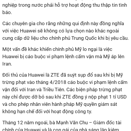
nghiệp trong nước phải hỗ trợ hoạt động thu thập tin tình
báo.
Các chuyên gia cho rằng những qui định này đồng nghĩa
với việc Huawei sẽ không có lựa chọn nào khác ngoài
cung cấp dữ liệu cho chính phủ Trung Quốc khi bị yêu cầu.
Một vấn đề khác khiến chính phủ Mỹ lo ngại là việc
Huawei bị cáo buộc vi phạm lệnh cấm vận mà Mỹ áp lên
Iran.
Đối thủ của Huawei là ZTE đã suýt sụp đổ sau khi bị Mỹ
trừng phạt vào tháng 4/2018 cáo buộc vi phạm lệnh cấm
vận đối với Iran và Triều Tiên. Các biện pháp trừng phạt
này chỉ được dỡ bỏ sau khi ZTE đồng ý nộp phạt 1 tỉ USD
và cho phép nhân viên hành pháp Mỹ quyền giám sát
không hạn chế đối với hoạt động công ty.
Tháng 12 năm ngoái, bà Mạnh Vãn Chu – Giám đốc tài
chính của Huawei và là con gái của nhà sáng lập kiêm