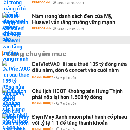
KINH DOANH
-
08:00 | 31/03/2024
Nằm trong 'danh sách đen' của Mỹ,
Huawei vẫn tăng trưởng vững mạnh
KINH DOANH
-
23:56 | 29/03/2024
Cùng chuyên mục
DatVietVAC lãi sau thuế 135 tỷ đồng nửa
đầu năm, dồn 6 concert vào cuối năm
DOANH NGHIỆP
-
6 giờ trước
Chủ tịch HĐQT Khoáng sản Hưng Thịnh
phải nộp lại hơn 1.500 tỷ đồng
DOANH NGHIỆP
-
7 giờ trước
Điện Máy Xanh muốn phát hành cổ phiếu
với tỷ lệ 1:1 để tăng thanh khoản
DOANH NGHIỆP
-
9 giờ trước