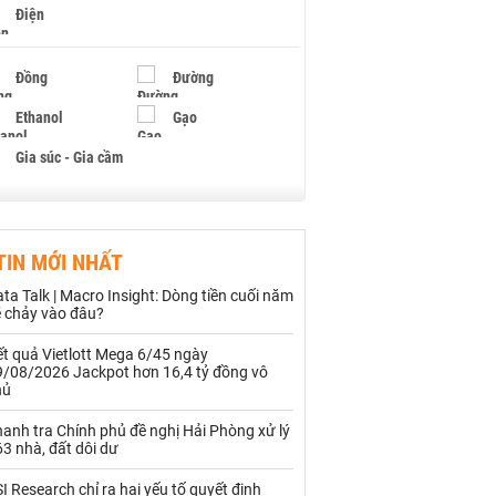
Điện
Đồng
Đường
Ethanol
Gạo
Gia súc - Gia cầm
Giấy
Gỗ
TIN MỚI NHẤT
Hạt điều
Hồ tiêu - Hạt tiêu
ta Talk | Macro Insight: Dòng tiền cuối năm
Khí đốt
ẽ chảy vào đâu?
t quả Vietlott Mega 6/45 ngày
Kim loại khác
Mắc ca
9/08/2026 Jackpot hơn 16,4 tỷ đồng vô
hủ
Muối
Ngũ cốc
anh tra Chính phủ đề nghị Hải Phòng xử lý
Nhựa - Hạt nhựa
3 nhà, đất dôi dư
I Research chỉ ra hai yếu tố quyết định