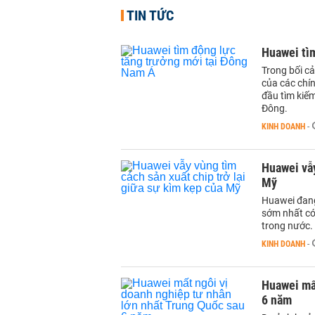
TIN TỨC
Huawei tì
Trong bối c
của các chí
đầu tìm kiế
Đông.
KINH DOANH
-
Huawei vẫy
Mỹ
Huawei đang
sớm nhất có
trong nước.
KINH DOANH
-
Huawei mất
6 năm