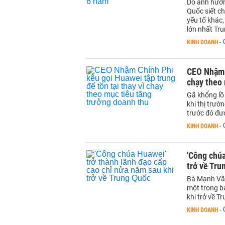
Do ảnh hưởn
Quốc siết c
yếu tố khác
lớn nhất Tr
KINH DOANH
-
CEO Nhậm C
chạy theo 
Gã khổng lồ
khi thị trườ
trước đó đư
KINH DOANH
-
'Công chúa
trở về Tru
Bà Mạnh Vãn
một trong ba
khi trở về T
KINH DOANH
-