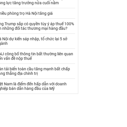
Palladium
Phân bón
ộng lực tăng trưởng nửa cuối năm
Rau - Củ -Quả
Sắt thép
iều phòng trọ Hà Nội tăng giá
Sữa
ng Trump sắp có quyền tùy ý áp thuế 100%
ên những đối tác thương mại hàng đầu?
 Nội dự kiến sáp nhập, tổ chức lại 5 sở
Than
Thức ăn chăn nuôi
gành
Thủy hải sản khác
Tôm
J công bố thông tin bất thường liên quan
ến vấn đề nộp thuế
Vàng
n tải biển toàn cầu tăng mạnh bất chấp
ng thẳng địa chính trị
VLXD khác
Xăng dầu
iệt Nam là điểm đến hấp dẫn với doanh
Xi măng - Clynker
ghiệp bán dẫn hàng đầu của Mỹ