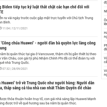
đ
 Biden tiếp tục ký luật thắt chặt các hạn chế đối với
TE
Nh
ễn ra vài ngày trước cuộc gặp mặt trực tuyến với Chủ tịch Trung
Ô
n Bình.
l
11:04 | 12/11/2021
Hà
n
'Công chúa Huawei' - người đàn bà quyền lực làng công
PN
rung
đ
ăm bị quản thúc tại gia ở Vancouver, thậm chí bị gắn thiêt bị theo
Vậ
h Vãn Châu, con gái tỷ phú Nhậm Chính Phi đã có thể đoàn tụ với
că
 quê nhà Trung Quốc.
07:32 | 28/09/2021
V
n
 Huawei' trở về Trung Quốc như người hùng: Người dân
a, thắp sáng cả tòa nhà cao nhất Thâm Quyến để chào
 được thỏa thuận hoãn truy tố, con gái nhà sáng lập Huawei Mạnh
ng được trở về quê hương sau ba năm bị quản thúc.