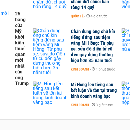
chấm dứt chuỗi bán
ròng 14 quý
25
QUỐC TẾ
-
4 giờ trước
bang
của
Mỹ
Chân dung ông chủ kín
khởi
tiếng đứng sau tiệm
kiện
vàng Mi Hồng: Từ phụ
thuế
xe, sửa đồ điện tử cũ
quan
đến gây dựng thương
mới
hiệu hơn 35 năm tuổi
nhất
KINH DOANH
-
1 phút trước
của
ông
Trump
Mi Hồng lên tiếng sau
kết luận về tồn tại trong
kinh doanh vàng bạc
KINH DOANH
-
3 giờ trước