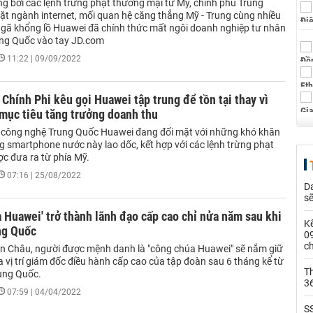
g bởi các lệnh trừng phạt thương mại từ Mỹ, chính phủ Trung
hặt ngành internet, mối quan hệ căng thẳng Mỹ - Trung cùng nhiều
, gã khổng lồ Huawei đã chính thức mất ngôi doanh nghiệp tư nhân
ung Quốc vào tay JD.com
11:22 | 09/09/2022
hính Phi kêu gọi Huawei tập trung để tồn tại thay vì
mục tiêu tăng trưởng doanh thu
 công nghệ Trung Quốc Huawei đang đối mặt với những khó khăn
ng smartphone nước này lao dốc, kết hợp với các lệnh trừng phạt
ợc đưa ra từ phía Mỹ.
07:16 | 25/08/2022
Da
s
 Huawei' trở thành lãnh đạo cấp cao chỉ nửa năm sau khi
Kế
ng Quốc
0
c
 Châu, người được mệnh danh là "công chúa Huawei" sẽ nắm giữ
 vị trí giám đốc điều hành cấp cao của tập đoàn sau 6 tháng kể từ
Th
rung Quốc.
36
07:59 | 04/04/2022
SS