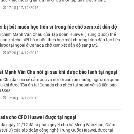
đốc khác thường làm: trình chiếu một tập tin PowerPoint.
-
17:15 | 17/12/2018
 bị bắt muốn học tiến sĩ trong lúc chờ xem xét dẫn độ
i chính Mạnh Vãn Châu của Tập đoàn Huawei (Trung Quốc) thể
quan khi cho biết bà muốn theo học một chương trình đào tạo tiến
 được tại ngoại ở Canada chờ xem xét dẫn độ sang Mỹ.
-
07:20 | 14/12/2018
 Mạnh Vãn Chu nói gì sau khi được bảo lãnh tại ngoại
 Chu đã chia sẻ cảm xúc và nói lời cảm ơn những người đã quan
 khi được Tòa án tại Canada cho phép tại ngoại với số tiền bảo
ệu USD
-
12:36 | 13/12/2018
nada cho CFO Huawei được tại ngoại
da ngày 11/12 đã ra phán quyết cho bà Meng Wanzhou, Giám
nh (CFO) của tập đoàn công nghệ Trung Quốc Huawei, được tại