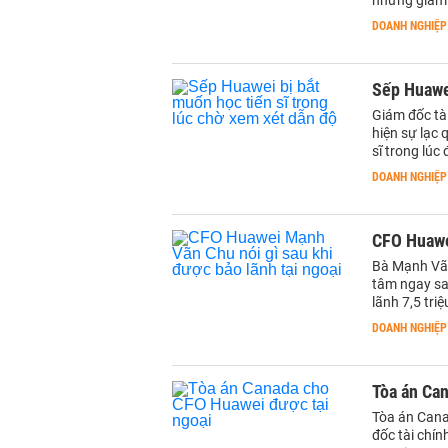
những giám 
DOANH NGHIỆP
Sếp Huawei
Giám đốc tà
hiện sự lạc 
sĩ trong lúc
DOANH NGHIỆP
CFO Huawei
Bà Mạnh Vãn
tâm ngay sau
lãnh 7,5 tri
DOANH NGHIỆP
Tòa án Ca
Tòa án Cana
đốc tài chí