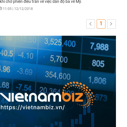
khi chờ phiên điều trần về việc dẫn độ bà về Mỹ.
11:05 | 12/12/2018
1