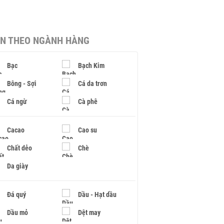
IN THEO NGÀNH HÀNG
Bạc
Bạch Kim
Bông - Sợi
Cá da trơn
Cá ngừ
Cà phê
Cacao
Cao su
Chất dẻo
Chè
Da giày
Đá quý
Dầu - Hạt dầu
Dầu mỏ
Dệt may