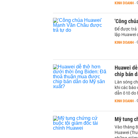
KINH DOANH
-
'Công chú
Để được trả
lập Huawei 
KINH DOANH
-
Huawei dễ
chip bán d
Làn sóng chỉ
khi các báo
dẫn ô tô do
KINH DOANH
-
Mỹ tung ch
Vào tháng 8
Huawei (Tru