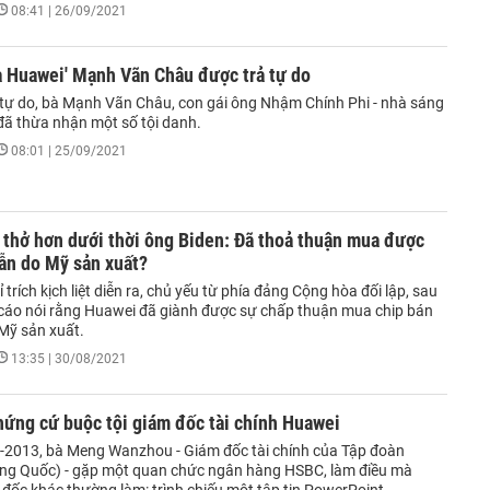
08:41 | 26/09/2021
a Huawei' Mạnh Vãn Châu được trả tự do
 tự do, bà Mạnh Vãn Châu, con gái ông Nhậm Chính Phi - nhà sáng
đã thừa nhận một số tội danh.
08:01 | 25/09/2021
 thở hơn dưới thời ông Biden: Đã thoả thuận mua được
ẫn do Mỹ sản xuất?
 trích kịch liệt diễn ra, chủ yếu từ phía đảng Cộng hòa đối lập, sau
 cáo nói rằng Huawei đã giành được sự chấp thuận mua chip bán
 Mỹ sản xuất.
13:35 | 30/08/2021
ứng cứ buộc tội giám đốc tài chính Huawei
-2013, bà Meng Wanzhou - Giám đốc tài chính của Tập đoàn
ng Quốc) - gặp một quan chức ngân hàng HSBC, làm điều mà