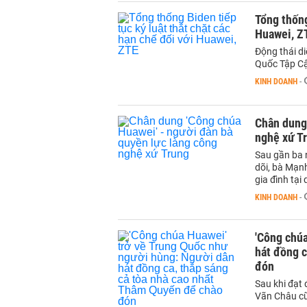
Tổng thống
Huawei, Z
Động thái di
Quốc Tập Cậ
KINH DOANH
-
Chân dung 
nghệ xứ T
Sau gần ba n
dõi, bà Mạn
gia đình tại
KINH DOANH
-
'Công chúa
hát đồng c
đón
Sau khi đạt
Vãn Châu cũ