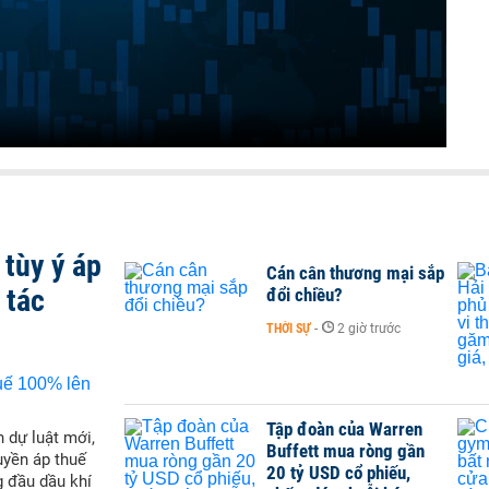
tùy ý áp
Cán cân thương mại sắp
 tác
đổi chiều?
THỜI SỰ
-
2 giờ trước
Tập đoàn của Warren
 dự luật mới,
Buffett mua ròng gần
yền áp thuế
20 tỷ USD cổ phiếu,
g đầu dầu khí