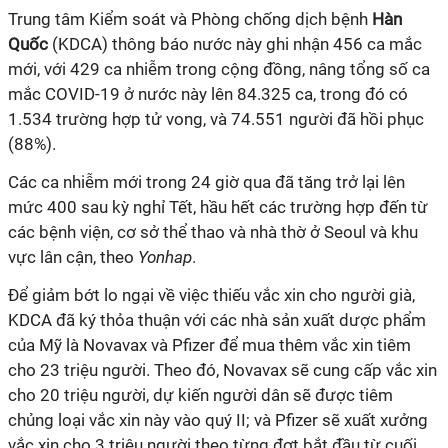
Trung tâm Kiểm soát và Phòng chống dịch bệnh
Hàn
Quốc
(KDCA) thông báo nước này ghi nhận 456 ca mắc
mới, với 429 ca nhiễm trong cộng đồng, nâng tổng số ca
mắc
COVID-19
ở nước này lên 84.325 ca, trong đó có
1.534 trường hợp tử vong, và 74.551 người đã hồi phục
(88%).
Các ca nhiễm mới trong 24 giờ qua đã tăng trở lại lên
mức 400 sau kỳ nghỉ Tết, hầu hết các trường hợp đến từ
các bệnh viện, cơ sở thể thao và nhà thờ ở Seoul và khu
vực lân cận, theo
Yonhap
.
Để giảm bớt lo ngại về việc thiếu vắc xin cho người già,
KDCA đã ký thỏa thuận với các nhà sản xuất dược phẩm
của Mỹ là Novavax và Pfizer để mua thêm vắc xin tiêm
cho 23 triệu người. Theo đó, Novavax sẽ cung cấp vắc xin
cho 20 triệu người, dự kiến người dân sẽ được tiêm
chủng loại vắc xin này vào quý II; và Pfizer sẽ xuất xưởng
vắc xin cho 3 triệu người theo từng đợt bắt đầu từ cuối