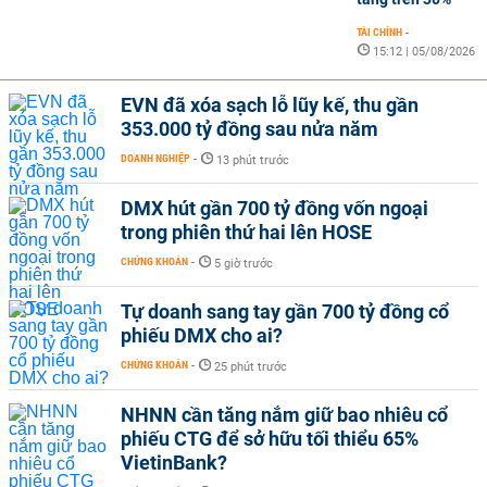
TÀI CHÍNH
-
15:12 | 05/08/2026
EVN đã xóa sạch lỗ lũy kế, thu gần
353.000 tỷ đồng sau nửa năm
DOANH NGHIỆP
-
13 phút trước
DMX hút gần 700 tỷ đồng vốn ngoại
trong phiên thứ hai lên HOSE
CHỨNG KHOÁN
-
5 giờ trước
Tự doanh sang tay gần 700 tỷ đồng cổ
phiếu DMX cho ai?
CHỨNG KHOÁN
-
25 phút trước
NHNN cần tăng nắm giữ bao nhiêu cổ
phiếu CTG để sở hữu tối thiểu 65%
VietinBank?