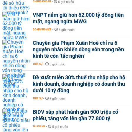
CHỨNG KHOÁN
-
5 giờ trước
VNPT nắm giữ hơn 62.000 tỷ đồng tiền
mặt, ngang ngửa MWG
DOANH NGHIỆP
-
5 giờ trước
Chuyên gia Phạm Xuân Hoè chỉ ra 6
nguyên nhân khiến dòng vốn trong nền
kinh tế còn 'tắc nghẽn'
THỜI SỰ
-
5 giờ trước
Đề xuất miễn 30% thuế thu nhập cho hộ
kinh doanh, doanh nghiệp có doanh thu
dưới 10 tỷ đồng
THỜI SỰ
-
6 giờ trước
BIDV sắp phát hành gần 500 triệu cổ
phiếu, tăng vốn lên gần 77.800 tỷ
TÀI CHÍNH
-
5 giờ trước