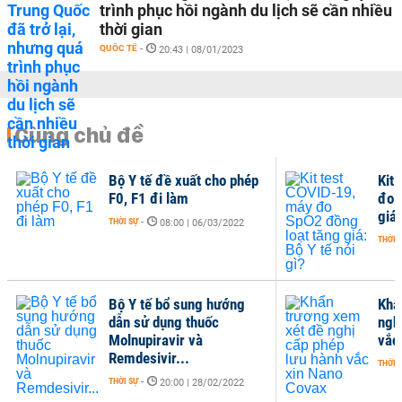
trình phục hồi ngành du lịch sẽ cần nhiều
thời gian
QUỐC TẾ
-
20:43 | 08/01/2023
Cùng chủ đề
Bộ Y tế đề xuất cho phép
Kit
F0, F1 đi làm
đo 
giá:
THỜI SỰ
-
08:00 | 06/03/2022
THỜI 
Bộ Y tế bổ sung hướng
Khẩ
dẫn sử dụng thuốc
ngh
Molnupiravir và
vắc
Remdesivir...
THỜI 
THỜI SỰ
-
20:00 | 28/02/2022