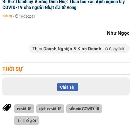
Bí thư Thành uỷ Vương Đình Huệ: Thần tốc xác định nguồn lây
COVID-19 cho người Nhật đã tử vong
THỜI SỰ
-
16-02-2021
Như Ngọc
Theo
Doanh Nghiệp & Kinh Doanh
Copy link
THỜI SỰ
Chia sẻ
covid-19
dịch covid-19
vắc xin COVID-19
Tin thế giới