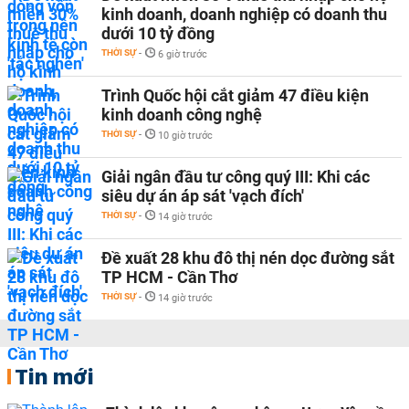
kinh doanh, doanh nghiệp có doanh thu
dưới 10 tỷ đồng
THỜI SỰ
-
6 giờ trước
Trình Quốc hội cắt giảm 47 điều kiện
kinh doanh công nghệ
THỜI SỰ
-
10 giờ trước
Giải ngân đầu tư công quý III: Khi các
siêu dự án áp sát 'vạch đích'
THỜI SỰ
-
14 giờ trước
Đề xuất 28 khu đô thị nén dọc đường sắt
TP HCM - Cần Thơ
THỜI SỰ
-
14 giờ trước
Tin mới