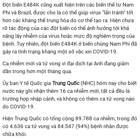
Đột biến E484K cũng xuất hiện trên các biến thể từ Nam
Phi và Brazil, được cho là có thể giúp virus "lẩn tránh" tốt
hơn các kháng thể trung hòa do cơ thể tạo ra. Hiện chưa
rõ tác động của các đột biến có thể ảnh hưởng tới khả
năng lây nhiễm của virus hoặc mức độ nghiêm trọng của
bệnh. Tuy nhiên, đột biến E484K ở biến chủng Nam Phi đã
gây ra tình trạng kháng một số
vắc xin
COVID-19
.
Ca nhiễm mới và tử vong vì đại dịch tại Anh đang giảm
dần trong hơn một tháng qua.
Ủy ban Y tế Quốc gia
Trung Quốc
(NHC) hôm nay cho biết
nước này ghi nhận thêm 16 ca nhiễm mới, tất cả đều là
trường hợp nhập cảnh, và không có thêm ca tử vong nào
do
COVID-19
.
Hiện Trung Quốc có tổng cộng 89.788 ca nhiễm, trong đó
có 4.636 ca tử vong và 84.547 (94%) bệnh nhân được
chữa khỏi.