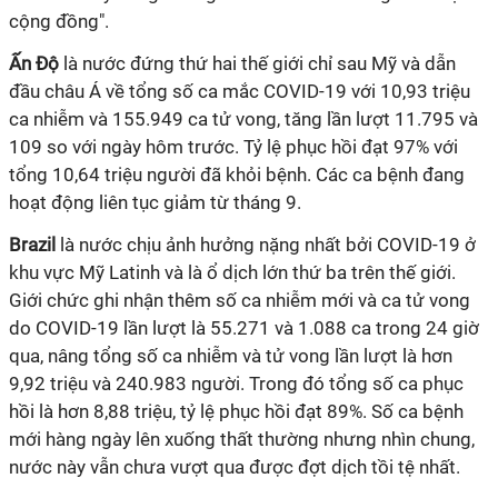
cộng đồng".
Ấn Độ
là nước đứng thứ hai thế giới chỉ sau Mỹ và dẫn
đầu châu Á về tổng số ca mắc
COVID-19
với 10,93 triệu
ca nhiễm và 155.949 ca tử vong, tăng lần lượt 11.795 và
109 so với ngày hôm trước. Tỷ lệ phục hồi đạt 97% với
tổng 10,64 triệu người đã khỏi bệnh. Các ca bệnh đang
hoạt động liên tục giảm từ tháng 9.
Brazil
là nước chịu ảnh hưởng nặng nhất bởi
COVID-19
ở
khu vực Mỹ Latinh và là ổ dịch lớn thứ ba trên thế giới.
Giới chức ghi nhận thêm số ca nhiễm mới và ca tử vong
do
COVID-19
lần lượt là 55.271 và 1.088 ca trong 24 giờ
qua, nâng tổng số ca nhiễm và tử vong lần lượt là hơn
9,92 triệu và 240.983 người. Trong đó tổng số ca phục
hồi là hơn 8,88 triệu, tỷ lệ phục hồi đạt 89%. Số ca bệnh
mới hàng ngày lên xuống thất thường nhưng nhìn chung,
nước này vẫn chưa vượt qua được đợt dịch tồi tệ nhất.