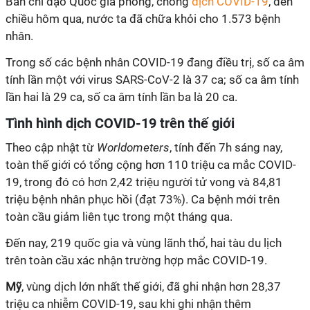
Ban chỉ đạo Quốc gia phòng, chống
dịch
COVID-19
, đến
chiều hôm qua, nước ta đã chữa khỏi cho 1.573 bệnh
nhân.
Trong số các bệnh nhân
COVID-19
đang điều trị, số ca âm
tính lần một với virus SARS-CoV-2 là 37 ca; số ca âm tính
lần hai là 29 ca, số ca âm tính lần ba là 20 ca.
Tình hình dịch
COVID-19
trên thế giới
Theo cập nhật từ
Worldometers
, tính đến 7h sáng nay,
toàn thế giới có tổng cộng hơn 110 triệu ca mắc
COVID-
19
, trong đó có hơn 2,42 triệu người tử vong và 84,81
triệu bệnh nhân phục hồi (đạt 73%). Ca bệnh mới trên
toàn cầu giảm liên tục trong một tháng qua.
Đến nay, 219 quốc gia và vùng lãnh thổ, hai tàu du lịch
trên toàn cầu xác nhận trường hợp mắc
COVID-19
.
Mỹ
, vùng dịch lớn nhất thế giới, đã ghi nhận hơn 28,37
triệu ca nhiễm
COVID-19
, sau khi ghi nhận thêm