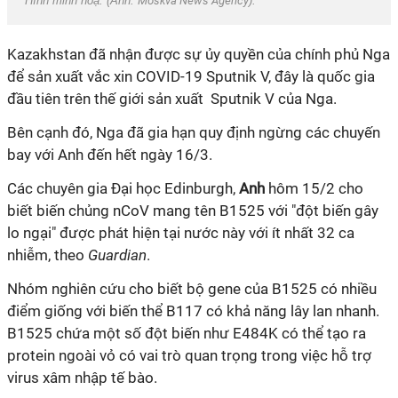
Hình minh hoạ. (Ảnh:
Moskva News Agency
).
Kazakhstan đã nhận được sự ủy quyền của chính phủ Nga
để sản xuất vắc xin
COVID-19
Sputnik V, đây là quốc gia
đầu tiên trên thế giới sản xuất Sputnik V của Nga.
Bên cạnh đó, Nga đã gia hạn quy định ngừng các chuyến
bay với Anh đến hết ngày 16/3.
Các chuyên gia Đại học Edinburgh,
Anh
hôm 15/2 cho
biết biến chủng nCoV mang tên B1525 với "đột biến gây
lo ngại" được phát hiện tại nước này với ít nhất 32 ca
nhiễm, theo
Guardian
.
Nhóm nghiên cứu cho biết bộ gene của B1525 có nhiều
điểm giống với biến thể B117 có khả năng lây lan nhanh.
B1525 chứa một số đột biến như E484K có thể tạo ra
protein ngoài vỏ có vai trò quan trọng trong việc hỗ trợ
virus xâm nhập tế bào.