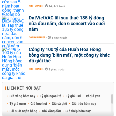
KINH DOANH
-
14 phút trước
DatVietVAC lãi sau thuế 135 tỷ đồng
nửa đầu năm, dồn 6 concert vào cuối
năm
DOANH NGHIỆP
-
1 phút trước
Công ty 100 tỷ của Huấn Hoa Hồng
bỗng dưng ‘biến mất’, một công ty khác
đã giải thể
KINH DOANH
-
1 phút trước
LIÊN KẾT NỔI BẬT
Giá vàng hôm nay
Tỷ giá ngoại tệ
Tỷ giá usd
Tỷ giá yen
Tỷ giá euro
Giá heo hơi
Giá cà phê
Giá tiêu hôm nay
Lãi suất ngân hàng
Giá xăng dầu
Giá thép hôm nay