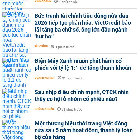
KINH DOANH
-
1 phút trước
Bức tranh tài chính tiêu dùng nửa đầu
2026 tiếp tục phân hóa: VietCredit báo
lãi tăng ba chữ số, ông lớn đầu ngành
'hụt hơi'
TÀI CHÍNH
-
1 phút trước
Điện Máy Xanh muốn phát hành cổ
phiếu với tỷ lệ 1:1 để tăng thanh khoản
DOANH NGHIỆP
-
31 phút trước
Sau nhịp điều chỉnh mạnh, CTCK nhìn
thấy cơ hội ở nhóm cổ phiếu nào?
CHỨNG KHOÁN
-
31 phút trước
Một thương hiệu thời trang Việt đóng
cửa sau 5 năm hoạt động, thanh lý toàn
bộ cửa hàng