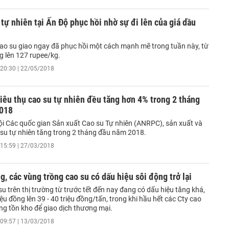
 tự nhiên tại Ấn Độ phục hồi nhờ sự đi lên của giá dầu
cao su giao ngay đã phục hồi một cách mạnh mẽ trong tuần này, từ
g lên 127 rupee/kg.
20:30 | 22/05/2018
tiêu thụ cao su tự nhiên đều tăng hơn 4% trong 2 tháng
018
ội Các quốc gian Sản xuất Cao su Tự nhiên (ANRPC), sản xuất và
o su tự nhiên tăng trong 2 tháng đầu năm 2018.
15:59 | 27/03/2018
g, các vùng trồng cao su có dấu hiệu sôi động trở lại
u trên thị trường từ trước tết đến nay đang có dấu hiệu tăng khá,
riệu đồng lên 39 - 40 triệu đồng/tấn, trong khi hầu hết các Cty cao
àng tồn kho để giao dịch thương mại.
09:57 | 13/03/2018