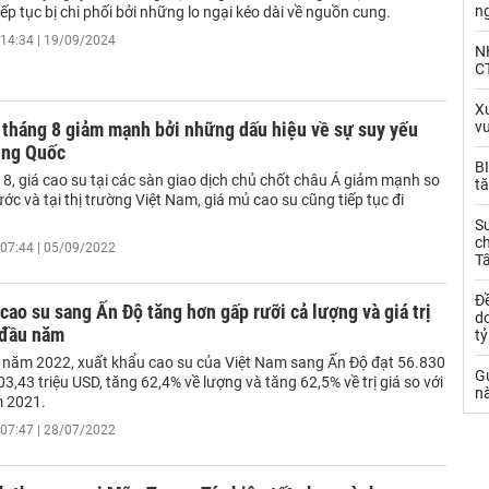
n
iếp tục bị chi phối bởi những lo ngại kéo dài về nguồn cung.
14:34 | 19/09/2024
N
CT
Xu
 tháng 8 giảm mạnh bởi những dấu hiệu về sự suy yếu
v
ung Quốc
BI
8, giá cao su tại các sàn giao dịch chủ chốt châu Á giảm mạnh so
tă
ước và tại thị trường Việt Nam, giá mủ cao su cũng tiếp tục đi
S
ch
07:44 | 05/09/2022
T
Đề
cao su sang Ấn Độ tăng hơn gấp rưỡi cả lượng và giá trị
d
 đầu năm
t
 năm 2022, xuất khẩu cao su của Việt Nam sang Ấn Độ đạt 56.830
Gử
 103,43 triệu USD, tăng 62,4% về lượng và tăng 62,5% về trị giá so với
nà
m 2021.
07:47 | 28/07/2022