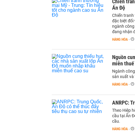
Chiến tran
Ấn Độ
Chiến tranh
đặc biệt đối
ngành công 
đang nhận đ
HÀNG HÓA
-
Nguồn cung
miễn thuế
Ngành công 
sản xuất và 
HÀNG HÓA
-
ANRPC: Tru
Theo Hiệp h
cầu tại Ấn Đ
cầu.
HÀNG HÓA
-