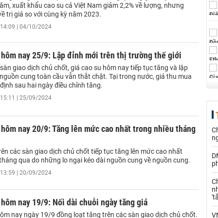
ăm, xuất khẩu cao su cả Việt Nam giảm 2,2% về lượng, nhưng
ề trị giá so với cùng kỳ năm 2023.
14:09 | 04/10/2024
 hôm nay 25/9: Lập đỉnh mới trên thị trường thế giới
sàn giao dịch chủ chốt, giá cao su hôm nay tiếp tục tăng và lập
 nguồn cung toàn cầu vẫn thắt chặt. Tại trong nước, giá thu mua
định sau hai ngày điều chỉnh tăng.
15:11 | 25/09/2024
 hôm nay 20/9: Tăng lên mức cao nhất trong nhiều tháng
C
n
rên các sàn giao dịch chủ chốt tiếp tục tăng lên mức cao nhất
D
 tháng qua do những lo ngại kéo dài nguồn cung về nguồn cung.
ph
13:59 | 20/09/2024
C
nh
't
 hôm nay 19/9: Nối dài chuỗi ngày tăng giá
hôm nay ngày 19/9 đồng loạt tăng trên các sàn giao dịch chủ chốt.
V