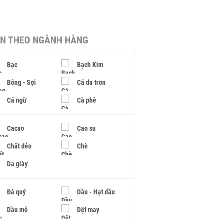
IN THEO NGÀNH HÀNG
Bạc
Bạch Kim
Bông - Sợi
Cá da trơn
Cá ngừ
Cà phê
Cacao
Cao su
Chất dẻo
Chè
Da giày
Đá quý
Dầu - Hạt dầu
Dầu mỏ
Dệt may