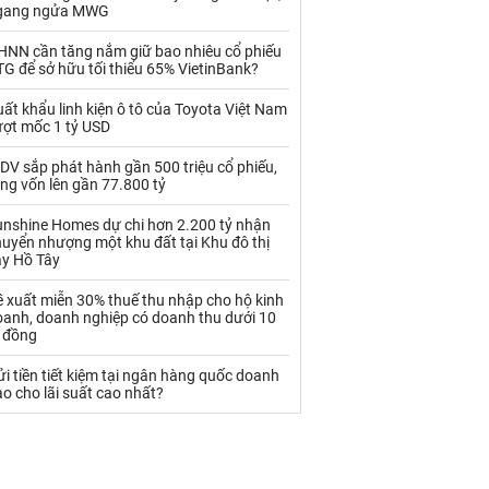
Palladium
Phân bón
gang ngửa MWG
Rau - Củ -Quả
Sắt thép
HNN cần tăng nắm giữ bao nhiêu cổ phiếu
G để sở hữu tối thiểu 65% VietinBank?
Sữa
ất khẩu linh kiện ô tô của Toyota Việt Nam
ượt mốc 1 tỷ USD
Than
Thức ăn chăn nuôi
DV sắp phát hành gần 500 triệu cổ phiếu,
ng vốn lên gần 77.800 tỷ
Thủy hải sản khác
Tôm
unshine Homes dự chi hơn 2.200 tỷ nhận
Vàng
uyển nhượng một khu đất tại Khu đô thị
ây Hồ Tây
VLXD khác
Xăng dầu
 xuất miễn 30% thuế thu nhập cho hộ kinh
oanh, doanh nghiệp có doanh thu dưới 10
Xi măng - Clynker
ỷ đồng
i tiền tiết kiệm tại ngân hàng quốc doanh
o cho lãi suất cao nhất?