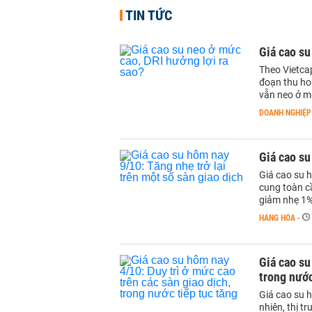
TIN TỨC
Giá cao su
Theo Vietcap
đoạn thu ho
vẫn neo ở m
DOANH NGHIỆP
Giá cao su
Giá cao su h
cung toàn c
giảm nhẹ 1%
HÀNG HÓA
-
Giá cao su
trong nước
Giá cao su 
nhiên, thị t