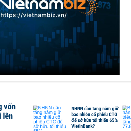
g vốn
NHNN cần tăng nắm giữ
 lên
bao nhiêu cổ phiếu CTG
để sở hữu tối thiểu 65%
VietinBank?