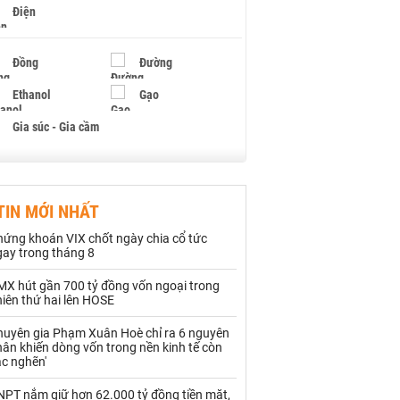
Điện
Đồng
Đường
Ethanol
Gạo
Gia súc - Gia cầm
Giấy
Gỗ
TIN MỚI NHẤT
Hạt điều
Hồ tiêu - Hạt tiêu
hứng khoán VIX chốt ngày chia cổ tức
Khí đốt
gay trong tháng 8
MX hút gần 700 tỷ đồng vốn ngoại trong
Kim loại khác
Mắc ca
iên thứ hai lên HOSE
Muối
Ngũ cốc
huyên gia Phạm Xuân Hoè chỉ ra 6 nguyên
ân khiến dòng vốn trong nền kinh tế còn
Nhựa - Hạt nhựa
ắc nghẽn'
NPT nắm giữ hơn 62.000 tỷ đồng tiền mặt,