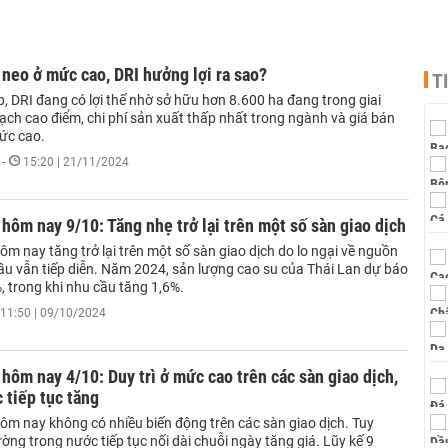
 neo ở mức cao, DRI hưởng lợi ra sao?
T
, DRI đang có lợi thế nhờ sở hữu hơn 8.600 ha đang trong giai
ạch cao điểm, chi phí sản xuất thấp nhất trong ngành và giá bán
ức cao.
-
15:20 | 21/11/2024
 hôm nay 9/10: Tăng nhẹ trở lại trên một số sàn giao dịch
ôm nay tăng trở lại trên một số sàn giao dịch do lo ngại về nguồn
ầu vẫn tiếp diễn. Năm 2024, sản lượng cao su của Thái Lan dự báo
, trong khi nhu cầu tăng 1,6%.
11:50 | 09/10/2024
 hôm nay 4/10: Duy trì ở mức cao trên các sàn giao dịch,
 tiếp tục tăng
hôm nay không có nhiều biến động trên các sàn giao dịch. Tuy
rường trong nước tiếp tục nối dài chuỗi ngày tăng giá. Lũy kế 9