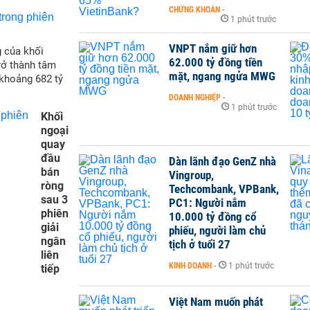
CHỨNG KHOÁN
-
1 phút trước
VNPT nắm giữ hơn
g của khối
62.000 tỷ đồng tiền
trở thành tâm
mặt, ngang ngửa MWG
khoảng 682 tỷ
DOANH NGHIỆP
-
1 phút trước
Khối
ngoại
quay
đầu
Dàn lãnh đạo GenZ nhà
bán
Vingroup,
ròng
Techcombank, VPBank,
sau 3
PC1: Người nắm
phiên
10.000 tỷ đồng cổ
giải
phiếu, người làm chủ
ngân
tịch ở tuổi 27
liên
KINH DOANH
-
1 phút trước
tiếp
Việt Nam muốn phát