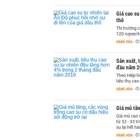
Giá cao su
thô
Thị trường 
120 rupee/k
HÀNG HÓA
-
Sản xuất, 
đầu năm 2
Theo Hiệp h
tiêu thụ ca
HÀNG HÓA
-
Giá mủ tăn
Giá mủ cao s
từ 32 - 33 t
su lại hết h
HÀNG HÓA
-