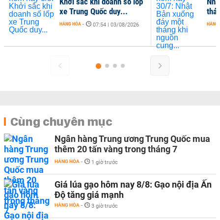
Khởi sắc khi doanh số lốp
Nhậ
xe Trung Quốc duy...
thá
HÀNG HÓA
-
HÀNG
07:54 | 03/08/2026
Cùng chuyên mục
Ngân hàng Trung ương Trung Quốc mua
thêm 20 tấn vàng trong tháng 7
HÀNG HÓA
-
1 giờ trước
Giá lúa gạo hôm nay 8/8: Gạo nội địa Ấn
Độ tăng giá mạnh
HÀNG HÓA
-
3 giờ trước