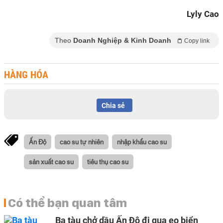
Lyly Cao
Theo
Doanh Nghiệp & Kinh Doanh
Copy link
HÀNG HÓA
Chia sẻ
Ấn Độ
cao su tự nhiên
nhập khẩu cao su
sản xuất cao su
tiêu thụ cao su
Có thể bạn quan tâm
Ba tàu chở dầu Ấn Độ đi qua eo biển