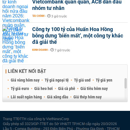
Vietcombank quán quân, ACB dẫn đầu
nhóm tư nhân
TÀI CHÍNH
-
3 giờ trước
Công ty 100 tỷ của Huấn Hoa Hồng
bỗng dưng ‘biến mất’, một công ty khác
đã giải thể
KINH DOANH
-
7 giờ trước
LIÊN KẾT NỔI BẬT
Giá vàng hôm nay
Tỷ giá ngoại tệ
Tỷ giá usd
Tỷ giá yen
Tỷ giá euro
Giá heo hơi
Giá cà phê
Giá tiêu hôm nay
Lãi suất ngân hàng
Giá xăng dầu
Giá thép hôm nay
Giá sầu riêng
Giá thịt heo
Giá gạo
Giá cao su
Best Retail Brokers
Diễn đàn đầu tư Việt Nam 2026
Trang TTĐTTH của công ty VietNewsCorp
Giấy phép số 3323/GP-TTĐT do Sở VH&TT TP.HCM cấp ngày 20/3/2026
Lầu 5 - Compa Building - 293 Điện Biên Phủ - Phường Gia Định - TP.HCM