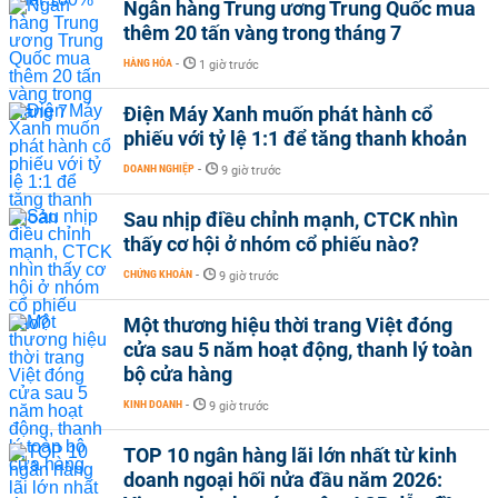
Ngân hàng Trung ương Trung Quốc mua
thêm 20 tấn vàng trong tháng 7
HÀNG HÓA
-
1 giờ trước
Điện Máy Xanh muốn phát hành cổ
phiếu với tỷ lệ 1:1 để tăng thanh khoản
DOANH NGHIỆP
-
9 giờ trước
Sau nhịp điều chỉnh mạnh, CTCK nhìn
thấy cơ hội ở nhóm cổ phiếu nào?
CHỨNG KHOÁN
-
9 giờ trước
Một thương hiệu thời trang Việt đóng
cửa sau 5 năm hoạt động, thanh lý toàn
bộ cửa hàng
KINH DOANH
-
9 giờ trước
TOP 10 ngân hàng lãi lớn nhất từ kinh
doanh ngoại hối nửa đầu năm 2026: