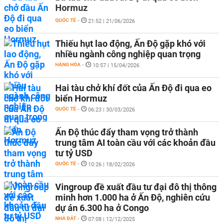
Hormuz
QUỐC TẾ
-
21:52 | 21/06/2026
Thiếu hụt lao động, Ấn Độ gặp khó với
nhiều ngành công nghiệp quan trọng
HÀNG HÓA
-
10:57 | 15/04/2026
Hai tàu chở khí đốt của Ấn Độ đi qua eo
biển Hormuz
QUỐC TẾ
-
06:23 | 30/03/2026
Ấn Độ thúc đẩy tham vọng trở thành
trung tâm AI toàn cầu với các khoản đầu
tư tỷ USD
QUỐC TẾ
-
10:26 | 18/02/2026
Vingroup đề xuất đầu tư đại đô thị thông
minh hơn 1.000 ha ở Ấn Độ, nghiên cứu
dự án 6.300 ha ở Congo
NHÀ ĐẤT
-
07:08 | 12/12/2025