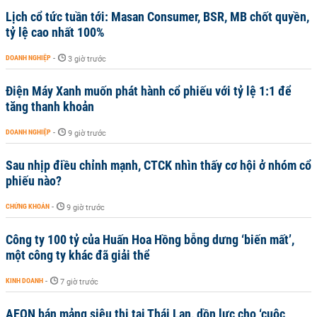
Lịch cổ tức tuần tới: Masan Consumer, BSR, MB chốt quyền,
tỷ lệ cao nhất 100%
DOANH NGHIỆP
-
3 giờ trước
Điện Máy Xanh muốn phát hành cổ phiếu với tỷ lệ 1:1 để
tăng thanh khoản
DOANH NGHIỆP
-
9 giờ trước
Sau nhịp điều chỉnh mạnh, CTCK nhìn thấy cơ hội ở nhóm cổ
phiếu nào?
CHỨNG KHOÁN
-
9 giờ trước
Công ty 100 tỷ của Huấn Hoa Hồng bỗng dưng ‘biến mất’,
một công ty khác đã giải thể
KINH DOANH
-
7 giờ trước
AEON bán mảng siêu thị tại Thái Lan, dồn lực cho ‘cuộc