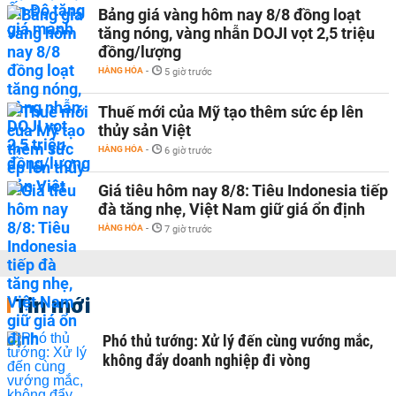
Bảng giá vàng hôm nay 8/8 đồng loạt
tăng nóng, vàng nhẫn DOJI vọt 2,5 triệu
đồng/lượng
HÀNG HÓA
-
5 giờ trước
Thuế mới của Mỹ tạo thêm sức ép lên
thủy sản Việt
HÀNG HÓA
-
6 giờ trước
Giá tiêu hôm nay 8/8: Tiêu Indonesia tiếp
đà tăng nhẹ, Việt Nam giữ giá ổn định
HÀNG HÓA
-
7 giờ trước
Tin mới
Phó thủ tướng: Xử lý đến cùng vướng mắc,
không đẩy doanh nghiệp đi vòng