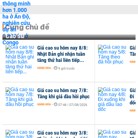
Cùng chủ đề
Cao su
Giá cao su hôm nay 8/8:
Giá
Nhật Bản ghi nhận tuần
Tăn
tăng thứ hai liên tiếp...
HÀNG
HÀNG HÓA
-
9 giờ trước
Giá cao su hôm nay 7/8:
Giá
Tăng khi giá dầu hồi phục
Đi x
dốc
HÀNG HÓA
-
07:46 | 07/08/2026
HÀNG
Giá cao su hôm nay 3/8:
Giá