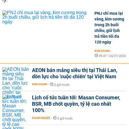
PNJ chỉ mua lại
vàng, kim cương
trong 2h buổi
chiều, giữ lịch
trả tiền tối đa
120 ngày
KINH DOANH
-
09:47 | 24/07/2026
AEON bán mảng siêu thị tại Thái Lan,
dồn lực cho ‘cuộc chiến’ tại Việt Nam
KINH DOANH
-
2 giờ trước
Lịch cổ tức tuần tới: Masan Consumer,
BSR, MB chốt quyền, tỷ lệ cao nhất
100%
DOANH NGHIỆP
-
3 giờ trước