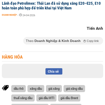
Lãnh đạo Petrolimex: Thái Lan đã sử dụng xăng E20–E25, E10
hoàn toàn phù hợp để triển khai tại Việt Nam
DOANH NGHIỆP
-
24-04-2026
Tiến Anh
Theo
Doanh Nghiệp & Kinh Doanh
Copy link
HÀNG HÓA
Chia sẻ
dầu thô
xăng dầu
giá xăng
giá xăng dầu
thuế xăng dầu
giá dầu WTI
giá dầu Brent