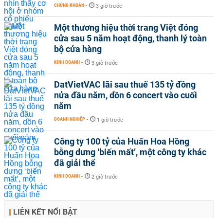
CHỨNG KHOÁN
-
3 giờ trước
Một thương hiệu thời trang Việt đóng
cửa sau 5 năm hoạt động, thanh lý toàn
bộ cửa hàng
KINH DOANH
-
3 giờ trước
DatVietVAC lãi sau thuế 135 tỷ đồng
nửa đầu năm, dồn 6 concert vào cuối
năm
DOANH NGHIỆP
-
1 giờ trước
Công ty 100 tỷ của Huấn Hoa Hồng
bỗng dưng ‘biến mất’, một công ty khác
đã giải thể
KINH DOANH
-
2 giờ trước
LIÊN KẾT NỔI BẬT