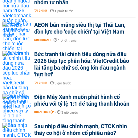
nhóm tư nhân
TÀI CHÍNH
-
1 phút trước
AEON bán mảng siêu thị tại Thái Lan,
dồn lực cho ‘cuộc chiến’ tại Việt Nam
KINH DOANH
-
1 phút trước
Bức tranh tài chính tiêu dùng nửa đầu
2026 tiếp tục phân hóa: VietCredit báo
lãi tăng ba chữ số, ông lớn đầu ngành
'hụt hơi'
TÀI CHÍNH
-
3 giờ trước
Điện Máy Xanh muốn phát hành cổ
phiếu với tỷ lệ 1:1 để tăng thanh khoản
DOANH NGHIỆP
-
3 giờ trước
Sau nhịp điều chỉnh mạnh, CTCK nhìn
thấy cơ hội ở nhóm cổ phiếu nào?