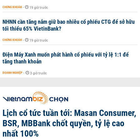
CHỨNG KHOÁN
-
19 giờ trước
NHNN cần tăng nắm giữ bao nhiêu cổ phiếu CTG để sở hữu
tối thiểu 65% VietinBank?
CHỨNG KHOÁN
-
19 giờ trước
Điện Máy Xanh muốn phát hành cổ phiếu với tỷ lệ 1:1 để
tăng thanh khoản
DOANH NGHIỆP
-
3 giờ trước
Lịch cổ tức tuần tới: Masan Consumer,
BSR, MBBank chốt quyền, tỷ lệ cao
nhất 100%