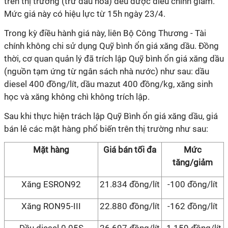
trên thị trường (trừ dầu hoả) đều được điều chỉnh giảm.
Mức giá này có hiệu lực từ 15h ngày 23/4.
Trong kỳ điều hành giá này, liên Bộ Công Thương - Tài
chính không chi sử dụng Quỹ bình ổn giá xăng dầu. Đồng
thời, cơ quan quản lý đã trích lập Quỹ bình ổn giá xăng dầu
(nguồn tạm ứng từ ngân sách nhà nước) như sau: dầu
diesel 400 đồng/lít, dầu mazut 400 đồng/kg, xăng sinh
học và xăng không chì không trích lập.
Sau khi thực hiện trách lập Quỹ Bình ổn giá xăng dầu, giá
bán lẻ các mặt hàng phổ biến trên thị trường như sau:
Mặt hàng
Giá bán tối đa
Mức
tăng/giảm
Xăng ESRON92
21.834 đồng/lít
-100 đồng/lít
Xăng RON95-III
22.880 đồng/lít
-162 đồng/lít
Dầu diesel 0.05S
26.697 đồng/lít
-1.159 đồng/lít