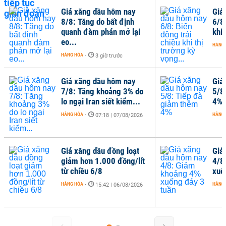
Giá xăng dầu hôm nay
Giá
8/8: Tăng do bất định
6/8
quanh đàm phán mở lại
khi 
eo...
HÀNG
HÀNG HÓA
-
3 giờ trước
Giá xăng dầu hôm nay
Giá
7/8: Tăng khoảng 3% do
5/8
lo ngại Iran siết kiểm...
4%
HÀNG HÓA
-
HÀNG
07:18 | 07/08/2026
Giá xăng dầu đồng loạt
Giá
giảm hơn 1.000 đồng/lít
4/8
từ chiều 6/8
xuố
HÀNG HÓA
-
HÀNG
15:42 | 06/08/2026