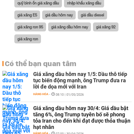
quỹ bình ổn giá xăng dầu
nhập khẩu xăng dầu
giá xăng E5
giá dầu hôm nay
giá dầu diesel
giá xăng ron 95
giá xăng dầu hôm nay
giá xăng 92
giá xăng ron
Có thể bạn quan tâm
Giá xăng dầu hôm nay 1/5: Dầu thô tiếp
tục biến động mạnh, ông Trump đưa ra
lời đe dọa mới với Iran
HÀNG HÓA
-
08:10 | 01/05/2026
Giá xăng dầu hôm nay 30/4: Giá dầu bật
tăng 6%, ông Trump tuyên bố sẽ phong
tỏa Iran cho đến khi đạt được thỏa thuận
hạt nhân
HÀNG HÓA
-
07:00 | 30/04/2026