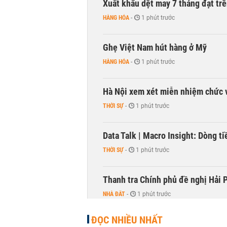
Xuất khẩu dệt may 7 tháng đạt trê
HÀNG HÓA
-
1 phút trước
Ghẹ Việt Nam hút hàng ở Mỹ
HÀNG HÓA
-
1 phút trước
Hà Nội xem xét miễn nhiệm chức 
THỜI SỰ
-
1 phút trước
Data Talk | Macro Insight: Dòng t
THỜI SỰ
-
1 phút trước
Thanh tra Chính phủ đề nghị Hải P
NHÀ ĐẤT
-
1 phút trước
ĐỌC NHIỀU NHẤT