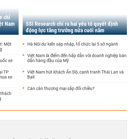
e chỉ
iệt Nam
SSI Research chỉ ra hai yếu tố quyết định
động lực tăng trưởng nửa cuối năm
ệt: Một
Hà Nội dự kiến sáp nhập, tổ chức lại 5 sở ngành
ng
Việt Nam là điểm đến hấp dẫn với doanh nghiệp bán
cuốc xe
dẫn hàng đầu của Mỹ
ại TP
Việt Nam hút khách Ấn Độ, cạnh tranh Thái Lan và
 mua xe
Bali
Cán cân thương mại sắp đổi chiều?
 thách
g