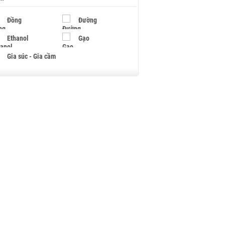
Đồng
Đường
Ethanol
Gạo
Gia súc - Gia cầm
Giấy
Gỗ
Hạt điều
Hồ tiêu - Hạt tiêu
Khí đốt
Kim loại khác
Mắc ca
Muối
Ngũ cốc
Nhựa - Hạt nhựa
Palladium
Phân bón