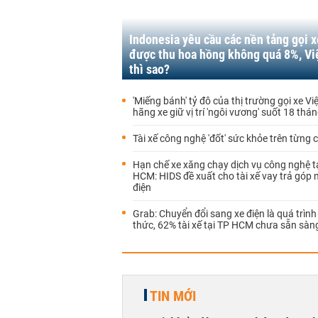
Indonesia yêu cầu các nền tảng gọi x
được thu hoa hồng không quá 8%, V
thì sao?
'Miếng bánh' tỷ đô của thị trường gọi xe Vi
hãng xe giữ vị trí 'ngôi vương' suốt 18 thá
Tài xế công nghệ 'đốt' sức khỏe trên từng 
Hạn chế xe xăng chạy dịch vụ công nghệ t
HCM: HIDS đề xuất cho tài xế vay trả góp
điện
Grab: Chuyển đổi sang xe điện là quá trình
thức, 62% tài xế tại TP HCM chưa sẵn sàn
TIN MỚI