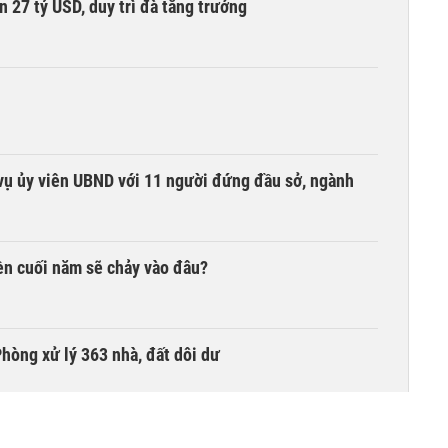
n 27 tỷ USD, duy trì đà tăng trưởng
vụ ủy viên UBND với 11 người đứng đầu sở, ngành
iền cuối năm sẽ chảy vào đâu?
hòng xử lý 363 nhà, đất dôi dư