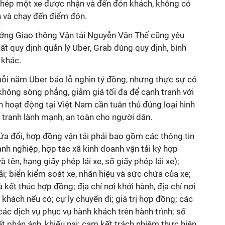
phép một xe được nhận và đến đón khách, không có
n và chạy đến điểm đón.
ưởng Giao thông Vận tải Nguyễn Văn Thể cũng yêu
t quy định quản lý Uber, Grab đúng quy định, bình
 khác.
ỗi năm Uber báo lỗ nghìn tỷ đồng, nhưng thực sự có
không sòng phẳng, giảm giá tối đa để cạnh tranh với
n hoạt động tại Việt Nam cần tuân thủ đúng loại hình
tranh lành mạnh, an toàn cho người dân.
ửa đổi, hợp đồng vận tải phải bao gồm các thông tin
anh nghiệp, hợp tác xã kinh doanh vận tải ký hợp
và tên, hạng giấy phép lái xe, số giấy phép lái xe);
ải; biển kiểm soát xe, nhãn hiệu và sức chứa của xe;
à kết thúc hợp đồng; địa chỉ nơi khởi hành, địa chỉ nơi
 khách nếu có; cự ly chuyến đi; giá trị hợp đồng; các
các dịch vụ phục vụ hành khách trên hành trình; số
yết phản ánh, khiếu nại; cam kết trách nhiệm thực hiện