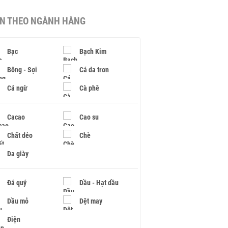
IN THEO NGÀNH HÀNG
Bạc
Bạch Kim
Bông - Sợi
Cá da trơn
Cá ngừ
Cà phê
Cacao
Cao su
Chất dẻo
Chè
Da giày
Đá quý
Dầu - Hạt dầu
Dầu mỏ
Dệt may
Điện