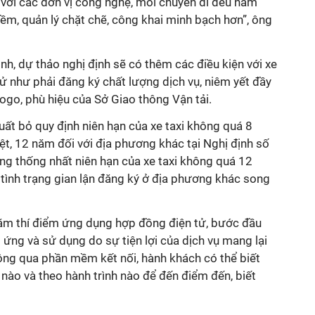
 với các đơn vị công nghệ, mỗi chuyến đi đều nắm
ềm, quản lý chặt chẽ, công khai minh bạch hơn”, ông
nh, dự thảo nghị định sẽ có thêm các điều kiện với xe
ử như phải đăng ký chất lượng dịch vụ, niêm yết đầy
logo, phù hiệu của Sở Giao thông Vận tải.
uất bỏ quy định niên hạn của xe taxi không quá 8
iệt, 12 năm đối với địa phương khác tại Nghị định số
ng thống nhất niên hạn của xe taxi không quá 12
tình trạng gian lận đăng ký ở địa phương khác song
ăm thí điểm ứng dụng hợp đồng điện tử, bước đầu
ứng và sử dụng do sự tiện lợi của dịch vụ mang lại
 Thông qua phần mềm kết nối, hành khách có thể biết
 nào và theo hành trình nào để đến điểm đến, biết