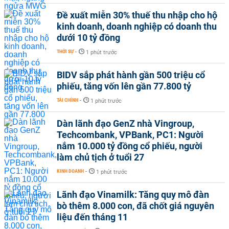
Đề xuất miễn 30% thuế thu nhập cho hộ
kinh doanh, doanh nghiệp có doanh thu
dưới 10 tỷ đồng
THỜI SỰ
-
1 phút trước
BIDV sắp phát hành gần 500 triệu cổ
phiếu, tăng vốn lên gần 77.800 tỷ
TÀI CHÍNH
-
1 phút trước
Dàn lãnh đạo GenZ nhà Vingroup,
Techcombank, VPBank, PC1: Người
nắm 10.000 tỷ đồng cổ phiếu, người
làm chủ tịch ở tuổi 27
KINH DOANH
-
1 phút trước
Lãnh đạo Vinamilk: Tăng quy mô đàn
bò thêm 8.000 con, đã chốt giá nguyên
liệu đến tháng 11