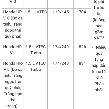
V G
lệ phí
trước
Honda HR-
1.5 L i-VTEC
119/145
704
bạ
V G (Đỏ cá
(không
tính, Trắng
bao
ngọc trai
gồm
quý phái)
VAT)*
Honda HR-
1.5 L VTEC
174/240
826
- Nhiều
V L
Turbo
quà
tặng
Honda HR-
1.5 L VTEC
174/240
831
hấp dẫn
V L (Đỏ cá
Turbo
khác từ
tính, Trắng
Nhà
ngọc trai
Phân
quý phái,
phối.
Trắng bạc
thời
trang)