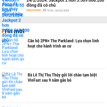
24/2/2024: Jackpot 2 hơn 3.569.068.200
đồng đã có chủ
KINH DOANH
-
19:33 | 24/02/2024
Tin mới
Căn hộ 2PN+ The Parkland: Lựa chọn linh
hoạt cho hành trình an cư
Bà Lê Thị Thu Thủy gửi lời chào tạm biệt
VinFast sau 9 năm gắn bó