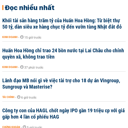
Đọc nhiều nhất
Khối tài sản hàng trăm tỷ của Huấn Hoa Hồng: Từ biệt thự
50 tỷ, dàn siêu xe hàng chục tỷ đến vườn tùng Nhật đắt đỏ
KINH DOANH
-
15 giờ trước
Huấn Hoa Hồng chỉ trao 24 bồn nước tại Lai Châu cho chính
quyền xã, không trao tiền
KINH DOANH
-
37 phút trước
Lãnh đạo MB nói gì về việc tài trợ cho 18 dự án Vingroup,
Sungroup và Masterise?
TÀI CHÍNH
-
6 giờ trước
Công ty con của HAGL chốt ngày IPO gần 19 triệu cp với giá
gấp hơn 4 lần cổ phiếu HAG
CHỨNG KHOÁN
-
5 giờ trước