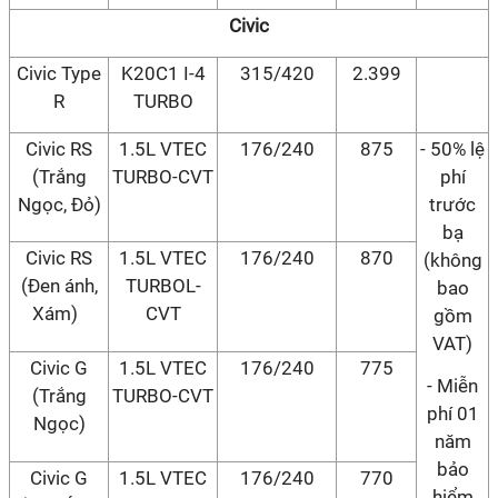
Civic
Civic Type
K20C1 I-4
315/420
2.399
R
TURBO
Civic RS
1.5L VTEC
176/240
875
- 50% lệ
(Trắng
TURBO-CVT
phí
Ngọc, Đỏ)
trước
bạ
Civic RS
1.5L VTEC
176/240
870
(không
(Đen ánh,
TURBOL-
bao
Xám)
CVT
gồm
VAT)
Civic G
1.5L VTEC
176/240
775
- Miễn
(Trắng
TURBO-CVT
phí 01
Ngọc)
năm
bảo
Civic G
1.5L VTEC
176/240
770
hiểm