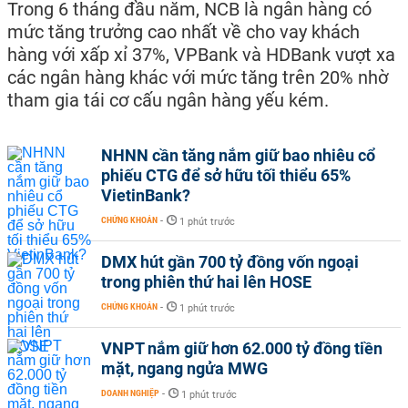
Trong 6 tháng đầu năm, NCB là ngân hàng có
mức tăng trưởng cao nhất về cho vay khách
hàng với xấp xỉ 37%, VPBank và HDBank vượt xa
các ngân hàng khác với mức tăng trên 20% nhờ
tham gia tái cơ cấu ngân hàng yếu kém.
NHNN cần tăng nắm giữ bao nhiêu cổ
phiếu CTG để sở hữu tối thiểu 65%
VietinBank?
CHỨNG KHOÁN
-
1 phút trước
DMX hút gần 700 tỷ đồng vốn ngoại
trong phiên thứ hai lên HOSE
CHỨNG KHOÁN
-
1 phút trước
VNPT nắm giữ hơn 62.000 tỷ đồng tiền
mặt, ngang ngửa MWG
DOANH NGHIỆP
-
1 phút trước