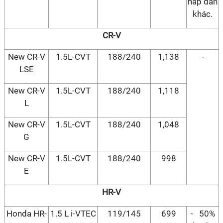
hấp dẫn
khác.
CR-V
New CR-V
1.5L-CVT
188/240
1,138
-
LSE
New CR-V
1.5L-CVT
188/240
1,118
L
New CR-V
1.5L-CVT
188/240
1,048
G
New CR-V
1.5L-CVT
188/240
998
E
HR-V
Honda HR-
1.5 L i-VTEC
119/145
699
- 50%