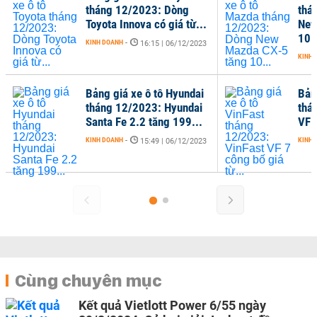
tháng 12/2023: Dòng
thá
Toyota Innova có giá từ...
New
10..
KINH DOANH
-
16:15 | 06/12/2023
KINH 
Bảng giá xe ô tô Hyundai
Bản
tháng 12/2023: Hyundai
thá
Santa Fe 2.2 tăng 199...
VF 7
KINH DOANH
-
KINH 
15:49 | 06/12/2023
Cùng chuyên mục
Kết quả Vietlott Power 6/55 ngày