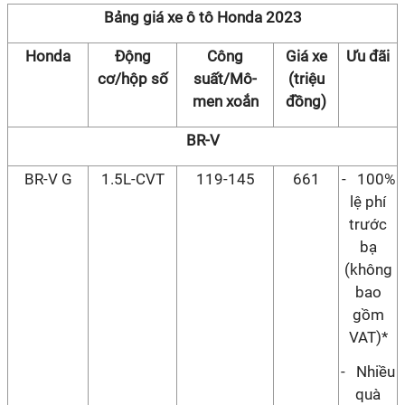
Bảng giá xe ô tô Honda 2023
Honda
Động
Công
Giá xe
Ưu đãi
cơ/hộp số
suất/Mô-
(triệu
men xoắn
đồng)
BR-V
BR-V G
1.5L-CVT
119-145
661
- 100%
lệ phí
trước
bạ
(không
bao
gồm
VAT)*
- Nhiều
quà