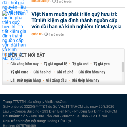
DOANH NGHIỆP
-
2 giờ trước
Việt Nam muốn phát triển quỹ hưu trí:
Từ tiết kiệm gia đình thành nguồn cấp
vốn dài hạn và kinh nghiệm từ Malaysia
QUỐC TẾ
-
4 giờ trước
LIÊN KẾT NỔI BẬT
Giá vàng hôm nay
Tỷ giá ngoại tệ
Tỷ giá usd
Tỷ giá yen
Tỷ giá euro
Giá heo hơi
Giá cà phê
Giá tiêu hôm nay
Lãi suất ngân hàng
Giá xăng dầu
Giá thép hôm nay
Giá sầu riêng
Giá thịt heo
Giá gạo
Giá cao su
Best Retail Brokers
Diễn đàn đầu tư Việt Nam 2026
Trang TTĐTTH của công ty VietNewsCorp
Giấy phép số 3323/GP-TTĐT do Sở VH&TT TP.HCM cấp ngày 20/3/2026
Lầu 5 - Compa Building - 293 Điện Biên Phủ - Phường Gia Định - TP.HCM
Chi nhánh:
Số 5 - Khu 38A Trần Phú - Phường Ba Đình - TP. Hà Nội
Chịu trách nhiệm nội dung:
Hoàng Hữu Lợi
Hotline:
0975798489