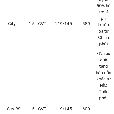
50% hỗ
trợ lệ
phí
City L
1.5L-CVT
119/145
589
trước
bạ từ
Chính
phủ)
- Nhiều
quà
tặng
hấp dẫn
khác từ
Nhà
Phân
phối.
City RS
1.5L-CVT
119/145
609