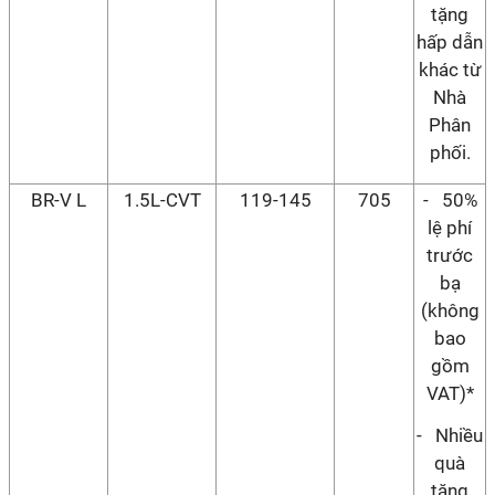
tặng
hấp dẫn
khác từ
Nhà
Phân
phối.
BR-V L
1.5L-CVT
119-145
705
- 50%
lệ phí
trước
bạ
(không
bao
gồm
VAT)*
- Nhiều
quà
tặng