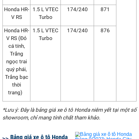
Honda HR-
1.5 L VTEC
174/240
871
V RS
Turbo
Honda HR-
1.5 L VTEC
174/240
876
V RS (Đỏ
Turbo
cá tính,
Trắng
ngọc trai
quý phái,
Trắng bạc
thời
trang)
*Lưu ý: Đây là bảng giá xe ô tô Honda niêm yết tại một số
showroom, chỉ mang tính chất tham khảo.
Bảng giá xe ô tô Honda