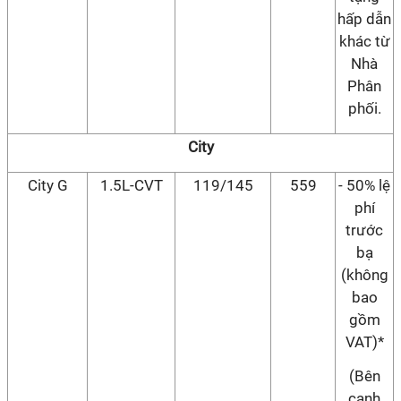
hấp dẫn
khác từ
Nhà
Phân
phối.
City
City G
1.5L-CVT
119/145
559
- 50% lệ
phí
trước
bạ
(không
bao
gồm
VAT)*
(Bên
cạnh