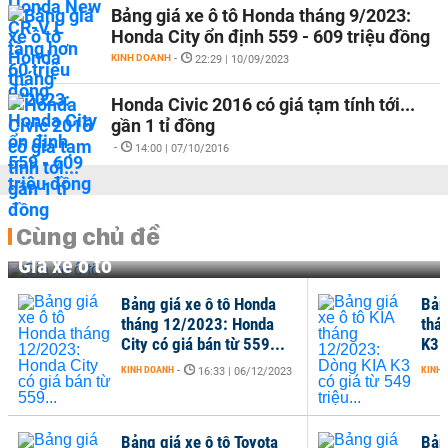
Bảng giá xe ô tô Honda tháng 9/2023:
Honda City ổn định 559 - 609 triệu đồng
KINH DOANH
-
22:29 | 10/09/2023
Honda Civic 2016 có giá tạm tính tới...
gần 1 tỉ đồng
-
14:00 | 07/10/2016
Cùng chủ đề
Giá xe ô tô
Bảng giá xe ô tô Honda
Bản
tháng 12/2023: Honda
thá
City có giá bán từ 559...
K3 c
KINH DOANH
-
KINH 
16:33 | 06/12/2023
Bảng giá xe ô tô Toyota
Bản