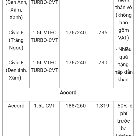
(Đen Ánh,
TURBO-CVT
thân vỏ
Xám,
(không
Xanh)
bao
gồm
Civic E
1.5L VTEC
176/240
735
VAT)
(Trắng
TURBO-CVT
Ngọc)
- Nhiều
quà
Civic E
1.5L VTEC
176/240
730
tặng
(Đen ánh,
TURBO-CVT
hấp dẫn
Xám)
khác.
Accord
Accord
1.5L-CVT
188/260
1,319
- 50% lệ
phí
trước
bạ