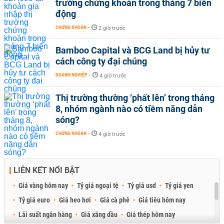
trường chứng khoán trong tháng 7 biến
động
CHỨNG KHOÁN
-
2 giờ trước
Bamboo Capital và BCG Land bị hủy tư
cách công ty đại chúng
DOANH NGHIỆP
-
4 giờ trước
Thị trường thường ‘phất lên’ trong tháng
8, nhóm ngành nào có tiềm năng dẫn
sóng?
CHỨNG KHOÁN
-
4 giờ trước
LIÊN KẾT NỔI BẬT
Giá vàng hôm nay
Tỷ giá ngoại tệ
Tỷ giá usd
Tỷ giá yen
Tỷ giá euro
Giá heo hơi
Giá cà phê
Giá tiêu hôm nay
Lãi suất ngân hàng
Giá xăng dầu
Giá thép hôm nay