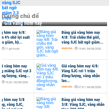
Cùng chủ đề
Giá vàng hôm nay
ng hôm nay 6/8:
Bảng giá vàng hôm nay
ơn 4% nhờ lợi suất
4/8: Trái chiều thế giới,
iếu giảm, kỳ...
vàng SJC bất ngờ giảm...
-
HÀNG HÓA
-
11 giờ trước
13:48 | 04/08/2026
iá vàng hôm nay
Giá vàng hôm nay 4/8:
ng miếng SJC vọt 3
Vàng SJC rơi 1 triệu
đồng/lượng, vàng...
đồng/lượng, vàng nhẫn
lao...
-
13:26 | 05/08/2026
HÀNG HÓA
-
07:37 | 04/08/2026
ng hôm nay 5/8
Bảng giá vàng hôm nay
óng, vàng SJC,
3/8: Vàng SJC, vàng nhẫn