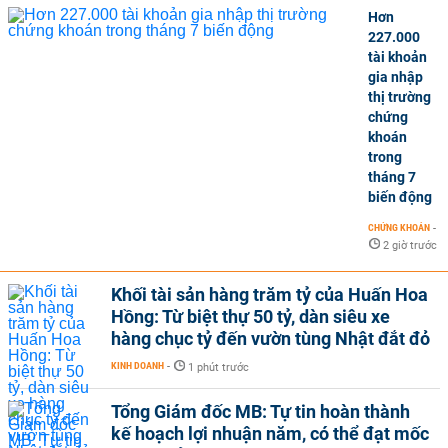
Hơn
227.000
tài khoản
gia nhập
thị trường
chứng
khoán
trong
tháng 7
biến động
CHỨNG KHOÁN
-
2 giờ trước
Khối tài sản hàng trăm tỷ của Huấn Hoa
Hồng: Từ biệt thự 50 tỷ, dàn siêu xe
hàng chục tỷ đến vườn tùng Nhật đắt đỏ
KINH DOANH
-
1 phút trước
Tổng Giám đốc MB: Tự tin hoàn thành
kế hoạch lợi nhuận năm, có thể đạt mốc