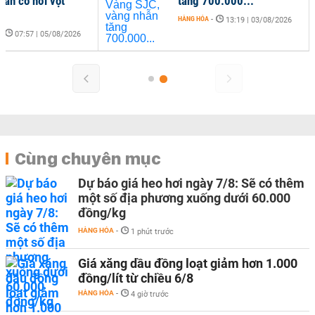
hẫn có nơi vọt
tăng 700.000...
HÀNG HÓA
-
13:19 | 03/08/2026
-
07:57 | 05/08/2026
Cùng chuyên mục
Dự báo giá heo hơi ngày 7/8: Sẽ có thêm
một số địa phương xuống dưới 60.000
đồng/kg
HÀNG HÓA
-
1 phút trước
Giá xăng dầu đồng loạt giảm hơn 1.000
đồng/lít từ chiều 6/8
HÀNG HÓA
-
4 giờ trước