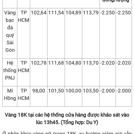
Vàng
TP
102,64
111,54
104,89
113,79
-2.250
-2.250
bạc
HCM
đá
quý
Sài
Gòn
Hệ
TP
102,78
111,68
104,80
113,70
-2.020
-2.020
thống
HCM
PNJ
Mi
TP
98,00
101,50
100,00
103,50
-2.000
-2.000
Hồng
HCM
Vàng 18K tại các hệ thống cửa hàng được khảo sát vào
lúc 13h45. (Tổng hợp: Du Y)
Ở phân khúc vàng nữ trang 18K, xu hướng giảm giá vẫn