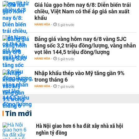
Giá lúa gạo hôm nay 6/8: Diễn biến trái
chiều, Việt Nam có thể áp giá sàn xuất
khẩu
HÀNG HÓA
-
5 giờ trước
Bảng giá vàng hôm nay 6/8 vàng SJC
tăng sốc 3,2 triệu đồng/lượng, vàng nhẫn
vọt lên 144,5 triệu đồng/lượng
HÀNG HÓA
-
5 giờ trước
Nhập khẩu thép vào Mỹ tăng gần 9%
trong tháng 6
HÀNG HÓA
-
7 giờ trước
Tin mới
Hà Nội giao hơn 6 ha đất xây nhà xã hội
nghìn tỷ đồng