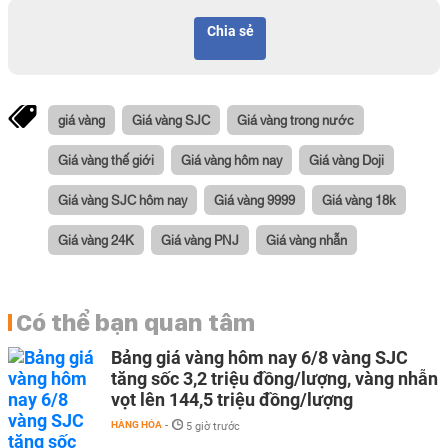
Chia sẻ
giá vàng
Giá vàng SJC
Giá vàng trong nước
Giá vàng thế giới
Giá vàng hôm nay
Giá vàng Doji
Giá vàng SJC hôm nay
Giá vàng 9999
Giá vàng 18k
Giá vàng 24K
Giá vàng PNJ
Giá vàng nhẫn
Có thể bạn quan tâm
Bảng giá vàng hôm nay 6/8 vàng SJC
tăng sốc 3,2 triệu đồng/lượng, vàng nhẫn
vọt lên 144,5 triệu đồng/lượng
HÀNG HÓA
-
5 giờ trước