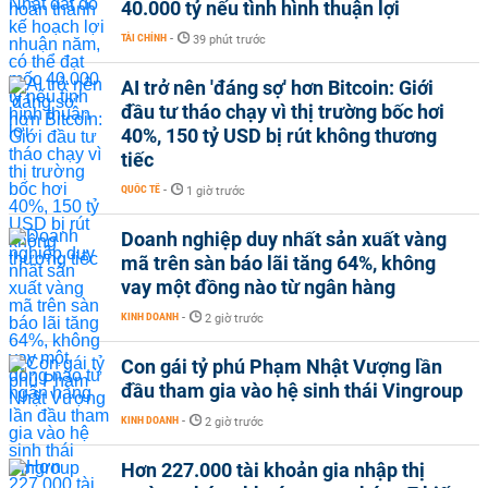
40.000 tỷ nếu tình hình thuận lợi
TÀI CHÍNH
-
39 phút trước
AI trở nên 'đáng sợ' hơn Bitcoin: Giới
đầu tư tháo chạy vì thị trường bốc hơi
40%, 150 tỷ USD bị rút không thương
tiếc
QUỐC TẾ
-
1 giờ trước
Doanh nghiệp duy nhất sản xuất vàng
mã trên sàn báo lãi tăng 64%, không
vay một đồng nào từ ngân hàng
KINH DOANH
-
2 giờ trước
Con gái tỷ phú Phạm Nhật Vượng lần
đầu tham gia vào hệ sinh thái Vingroup
KINH DOANH
-
2 giờ trước
Hơn 227.000 tài khoản gia nhập thị