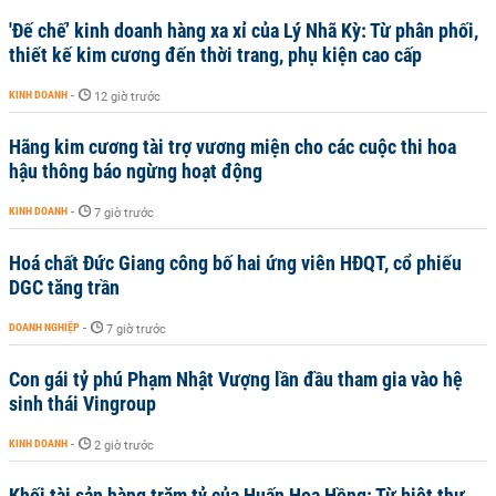
'Đế chế’ kinh doanh hàng xa xỉ của Lý Nhã Kỳ: Từ phân phối,
thiết kế kim cương đến thời trang, phụ kiện cao cấp
KINH DOANH
-
12 giờ trước
Hãng kim cương tài trợ vương miện cho các cuộc thi hoa
hậu thông báo ngừng hoạt động
KINH DOANH
-
7 giờ trước
Hoá chất Đức Giang công bố hai ứng viên HĐQT, cổ phiếu
DGC tăng trần
DOANH NGHIỆP
-
7 giờ trước
Con gái tỷ phú Phạm Nhật Vượng lần đầu tham gia vào hệ
sinh thái Vingroup
KINH DOANH
-
2 giờ trước
Khối tài sản hàng trăm tỷ của Huấn Hoa Hồng: Từ biệt thự