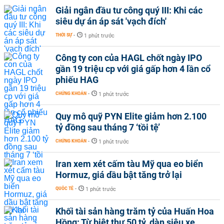
Giải ngân đầu tư công quý III: Khi các
siêu dự án áp sát 'vạch đích'
THỜI SỰ
-
1 phút trước
Công ty con của HAGL chốt ngày IPO
gần 19 triệu cp với giá gấp hơn 4 lần cổ
phiếu HAG
CHỨNG KHOÁN
-
1 phút trước
Quy mô quỹ PYN Elite giảm hơn 2.100
tỷ đồng sau tháng 7 ‘tồi tệ’
CHỨNG KHOÁN
-
1 phút trước
Iran xem xét cấm tàu Mỹ qua eo biển
Hormuz, giá dầu bật tăng trở lại
QUỐC TẾ
-
1 phút trước
Khối tài sản hàng trăm tỷ của Huấn Hoa
Hồng: Từ biệt thự 50 tỷ, dàn siêu xe