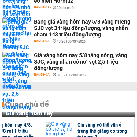
eo biển Hormuz
HÀNG HÓA
-
20 giờ trước
Bảng giá vàng hôm nay 5/8 vàng miếng
SJC vọt 3 triệu đồng/lượng, vàng nhẫn
chạm 143 triệu đồng/lượng
HÀNG HÓA
-
13:26 | 05/08/2026
Giá vàng hôm nay 5/8 tăng nóng, vàng
SJC, vàng nhẫn có nơi vọt 2,5 triệu
đồng/lượng
HÀNG HÓA
-
07:57 | 05/08/2026
Cùng chủ đề
Giá vàng hôm nay
ng hôm nay 4/8:
Giá vàng có thể vẫn ở
JC rơi 1 triệu
trong thế giằng co trong
ượng, vàng nhẫn
tuần này?