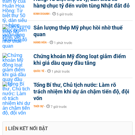
hàng chục tỷ đến vườn tùng Nhật đắt đỏ
KINH DOANH
-
5 giờ trước
Sản lượng thép Mỹ phục hồi nhờ thuế
quan
HÀNG HÓA
-
1 phút trước
Chứng khoán Mỹ đồng loạt giảm điểm
khi giá dầu quay đầu tăng
QUỐC TẾ
-
1 phút trước
Tổng Bí thư, Chủ tịch nước: Làm rõ
trách nhiệm khi dự án chậm tiến độ, đội
vốn
THỜI SỰ
-
7 giờ trước
LIÊN KẾT NỔI BẬT