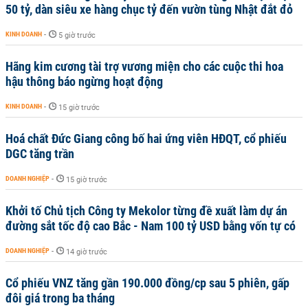
50 tỷ, dàn siêu xe hàng chục tỷ đến vườn tùng Nhật đắt đỏ
KINH DOANH
-
5 giờ trước
Hãng kim cương tài trợ vương miện cho các cuộc thi hoa
hậu thông báo ngừng hoạt động
KINH DOANH
-
15 giờ trước
Hoá chất Đức Giang công bố hai ứng viên HĐQT, cổ phiếu
DGC tăng trần
DOANH NGHIỆP
-
15 giờ trước
Khởi tố Chủ tịch Công ty Mekolor từng đề xuất làm dự án
đường sắt tốc độ cao Bắc - Nam 100 tỷ USD bằng vốn tự có
DOANH NGHIỆP
-
14 giờ trước
Cổ phiếu VNZ tăng gần 190.000 đồng/cp sau 5 phiên, gấp
đôi giá trong ba tháng