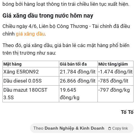
bóng bởi hàng loạt thông tin trái chiều liên tục xuất hiện.
Giá xăng dầu trong nước hôm nay
Chiều ngày 4/6, Liên bộ Công Thương - Tài chính đã điều
chỉnh
giá xăng dầu
.
Theo đó, giá xăng dầu, giá bán lẻ các mặt hàng phổ biến
trên thị trường như sau:
Mặt hàng
Giá bán tối đa
Mức tăng/giảm
Xăng E5RON92
21.784 đồng/lít
-1.474 đồng/lít
Dầu diesel 0.05S
26.866 đồng/lít
-785 đồng/lít
Dầu mazut 180CST
19.645
-797 đồng/kg
3.5S
đồng/kg
Tố Tố
Theo
Doanh Nghiệp & Kinh Doanh
Copy link