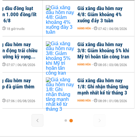
ng dầu đồng loạt
Giá xăng dầu hôm nay
ơn 1.000 đồng/lít
4/8: Giảm khoảng 4%
ều 6/8
xuống đáy 3 tuần
-
HÀNG HÓA
-
18 giờ trước
07:42 | 04/08/2026
ng dầu hôm nay
Giá xăng dầu hôm nay
iến động trái chiều
3/8: Giảm khoảng 5% khi
 trường kỳ vọng...
Mỹ trì hoãn tấn công Iran
-
HÀNG HÓA
-
07:07 | 06/08/2026
08:05 | 03/08/2026
ng dầu hôm nay
Giá xăng dầu hôm nay
iếp đà giảm thêm
1/8: Ghi nhận tháng tăng
mạnh nhất kể từ tháng 3
-
HÀNG HÓA
-
07:06 | 05/08/2026
08:09 | 01/08/2026