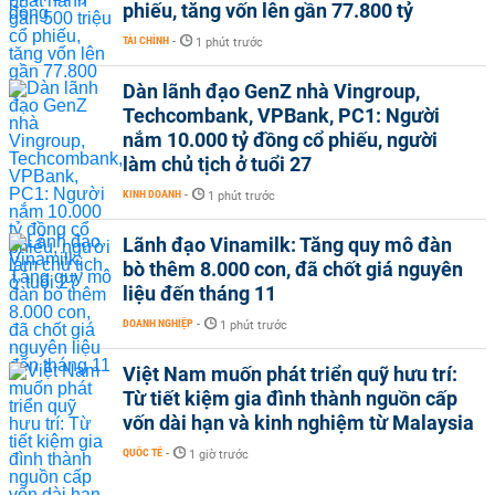
phiếu, tăng vốn lên gần 77.800 tỷ
TÀI CHÍNH
-
1 phút trước
Dàn lãnh đạo GenZ nhà Vingroup,
Techcombank, VPBank, PC1: Người
nắm 10.000 tỷ đồng cổ phiếu, người
làm chủ tịch ở tuổi 27
KINH DOANH
-
1 phút trước
Lãnh đạo Vinamilk: Tăng quy mô đàn
bò thêm 8.000 con, đã chốt giá nguyên
liệu đến tháng 11
DOANH NGHIỆP
-
1 phút trước
Việt Nam muốn phát triển quỹ hưu trí:
Từ tiết kiệm gia đình thành nguồn cấp
vốn dài hạn và kinh nghiệm từ Malaysia
QUỐC TẾ
-
1 giờ trước