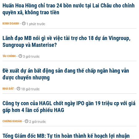
Huấn Hoa Hồng chỉ trao 24 bồn nước tại Lai Châu cho chính
quyền xã, không trao tiền
KINH DOANH
-
1 phút trước
Lãnh đạo MB nói gì về việc tài trợ cho 18 dự án Vingroup,
Sungroup và Masterise?
TÀI CHÍNH
-
3 giờ trước
Đề xuất dự án bất động sản đang thế chấp ngân hàng vẫn
được chuyển nhượng
NHÀ ĐẤT
-
18 giờ trước
Công ty con của HAGL chốt ngày IPO gần 19 triệu cp với giá
gấp hơn 4 lần cổ phiếu HAG
CHỨNG KHOÁN
-
2 giờ trước
Tổng Giám đốc MB: Tự tin hoàn thành kế hoạch lợi nhuận