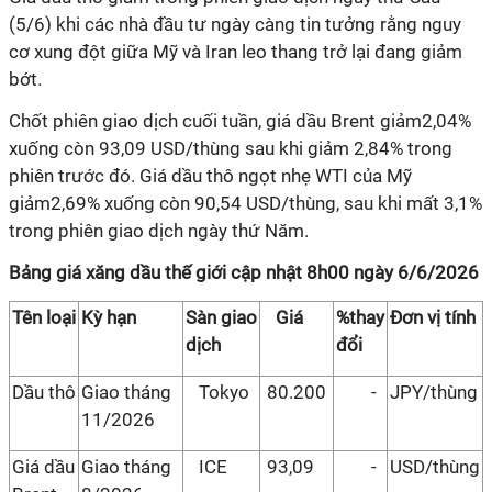
(5/6) khi các nhà đầu tư ngày càng tin tưởng rằng nguy
cơ xung đột giữa Mỹ và Iran leo thang trở lại đang giảm
bớt.
Chốt phiên giao dịch cuối tuần, giá dầu Brent giảm2,04%
xuống còn 93,09 USD/thùng sau khi giảm 2,84% trong
phiên trước đó. Giá dầu thô ngọt nhẹ WTI của Mỹ
giảm2,69% xuống còn 90,54 USD/thùng, sau khi mất 3,1%
trong phiên giao dịch ngày thứ Năm.
Bảng giá xăng dầu thế giới cập nhật 8h00 ngày 6/6/2026
Tên loại
Kỳ hạn
Sàn giao
Giá
%thay
Đơn vị tính
dịch
đổi
Dầu thô
Giao tháng
Tokyo
80.200
-
JPY/thùng
11/2026
Giá dầu
Giao tháng
ICE
93,09
-
USD/thùng