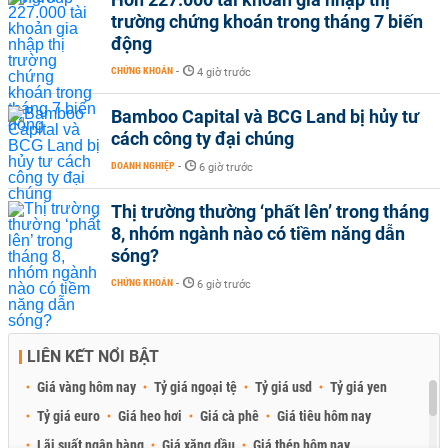
trường chứng khoán trong tháng 7 biến
động
CHỨNG KHOÁN
-
4 giờ trước
Bamboo Capital và BCG Land bị hủy tư
cách công ty đại chúng
DOANH NGHIỆP
-
6 giờ trước
Thị trường thường ‘phất lên’ trong tháng
8, nhóm ngành nào có tiềm năng dẫn
sóng?
CHỨNG KHOÁN
-
6 giờ trước
LIÊN KẾT NỔI BẬT
Giá vàng hôm nay
Tỷ giá ngoại tệ
Tỷ giá usd
Tỷ giá yen
Tỷ giá euro
Giá heo hơi
Giá cà phê
Giá tiêu hôm nay
Lãi suất ngân hàng
Giá xăng dầu
Giá thép hôm nay