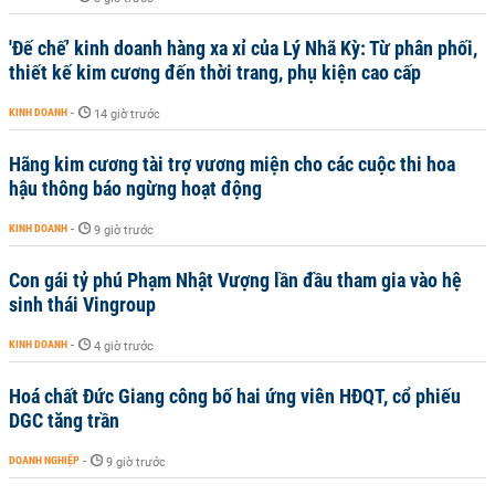
'Đế chế’ kinh doanh hàng xa xỉ của Lý Nhã Kỳ: Từ phân phối,
thiết kế kim cương đến thời trang, phụ kiện cao cấp
KINH DOANH
-
14 giờ trước
Hãng kim cương tài trợ vương miện cho các cuộc thi hoa
hậu thông báo ngừng hoạt động
KINH DOANH
-
9 giờ trước
Con gái tỷ phú Phạm Nhật Vượng lần đầu tham gia vào hệ
sinh thái Vingroup
KINH DOANH
-
4 giờ trước
Hoá chất Đức Giang công bố hai ứng viên HĐQT, cổ phiếu
DGC tăng trần
DOANH NGHIỆP
-
9 giờ trước