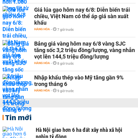
Giá lúa gạo hôm nay 6/8: Diễn biến trái
chiều, Việt Nam có thể áp giá sàn xuất
khẩu
HÀNG HÓA
-
7 giờ trước
Bảng giá vàng hôm nay 6/8 vàng SJC
tăng sốc 3,2 triệu đồng/lượng, vàng nhẫn
vọt lên 144,5 triệu đồng/lượng
HÀNG HÓA
-
8 giờ trước
Nhập khẩu thép vào Mỹ tăng gần 9%
trong tháng 6
HÀNG HÓA
-
9 giờ trước
Tin mới
Hà Nội giao hơn 6 ha đất xây nhà xã hội
nghìn tỷ đồng