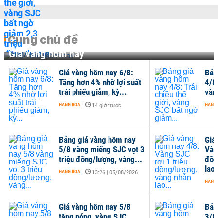
Cùng chủ đề
Giá vàng hôm nay
á vàng hôm nay 6/8:
Bảng giá vàng hôm nay
g hơn 4% nhờ lợi suất
4/8: Trái chiều thế giới,
i phiếu giảm, kỳ...
vàng SJC bất ngờ giảm..
G HÓA
-
HÀNG HÓA
-
14 giờ trước
13:48 | 04/08/2026
ng giá vàng hôm nay
Giá vàng hôm nay 4/8:
8 vàng miếng SJC vọt 3
Vàng SJC rơi 1 triệu
ệu đồng/lượng, vàng...
đồng/lượng, vàng nhẫn
lao...
G HÓA
-
13:26 | 05/08/2026
HÀNG HÓA
-
07:37 | 04/08/2026
á vàng hôm nay 5/8
Bảng giá vàng hôm nay
ng nóng, vàng SJC,
3/8: Vàng SJC, vàng nhẫ