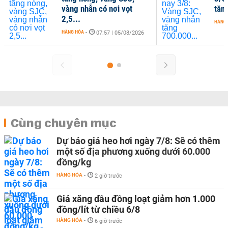
g nhẫn có nơi vọt
tăng 700.000...
...
HÀNG HÓA
-
13:19 | 03/08/2026
G HÓA
-
07:57 | 05/08/2026
Cùng chuyên mục
Dự báo giá heo hơi ngày 7/8: Sẽ có thêm
một số địa phương xuống dưới 60.000
đồng/kg
HÀNG HÓA
-
2 giờ trước
Giá xăng dầu đồng loạt giảm hơn 1.000
đồng/lít từ chiều 6/8
HÀNG HÓA
-
6 giờ trước