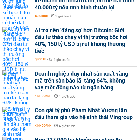
kế hoạch lợi nhuận năm, có thể đạt mốc
40.000 tỷ nếu tình hình thuận lợi
TÀI CHÍNH
-
3 giờ trước
AI trở nên 'đáng sợ' hơn Bitcoin: Giới
đầu tư tháo chạy vì thị trường bốc hơi
40%, 150 tỷ USD bị rút không thương
tiếc
QUỐC TẾ
-
4 giờ trước
Doanh nghiệp duy nhất sản xuất vàng
mã trên sàn báo lãi tăng 64%, không
vay một đồng nào từ ngân hàng
KINH DOANH
-
4 giờ trước
Con gái tỷ phú Phạm Nhật Vượng lần
đầu tham gia vào hệ sinh thái Vingroup
KINH DOANH
-
4 giờ trước
Hơn 227.000 tài khoản gia nhập thị