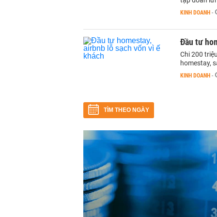
tập đoàn lừ
KINH DOANH
-
Đầu tư hom
Chi 200 tri
homestay, s
KINH DOANH
-
TÌM THEO NGÀY