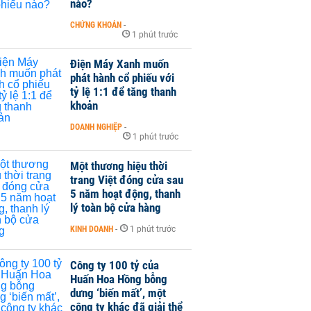
nào?
CHỨNG KHOÁN
-
1 phút trước
Điện Máy Xanh muốn
phát hành cổ phiếu với
tỷ lệ 1:1 để tăng thanh
khoản
DOANH NGHIỆP
-
1 phút trước
Một thương hiệu thời
trang Việt đóng cửa sau
5 năm hoạt động, thanh
lý toàn bộ cửa hàng
KINH DOANH
-
1 phút trước
Công ty 100 tỷ của
Huấn Hoa Hồng bỗng
dưng ‘biến mất’, một
công ty khác đã giải thể