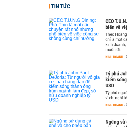
TIN TỨC
CEO T.U.N.
biến về v
Theo Hoàng 
chỉ là một 
kinh doanh, 
muốn đi.
KINH DOANH
-
Tỷ phú Joh
kiếm sống
USD
Tỷ phú ngườ
vì chỉ nghĩ 
KINH DOANH
-
Ngừng sử d