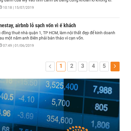
ng danh của Mỹ vào tình cảnh bẽ bàng cùng khoản lỗ khổng lồ.
10:18 | 15/07/2019
estay, airbnb lỗ sạch vốn vì ế khách
ệu đồng thuê nhà quận 1, TP HCM, làm nội thất đẹp để kinh doanh
au một năm anh Biên phải bán tháo vì cạn vốn.
07:49 | 01/06/2019
1
2
3
4
5