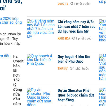
a chữ số,
QUỐC TẾ
-
1 phút trước
ơi'
Giá vàng hôm nay 8/8:
Lên cao nhất 7 tuần sau
dữ liệu việc làm Mỹ
h ghi nhận lợi
hục hồi. Tuy
HÀNG HÓA
-
1 phút trước
ân hóa khi áp
FE
Quy hoạch 4 khu lấn
Credit
biển ở Phú Quốc
báo
THỜI SỰ
-
1 phút trước
lãi
hơn
152
tỷ
đồng
Dự án Sheraton Phú
nửa
Quốc bị buộc chấm dứt
đầu
hoạt động
năm