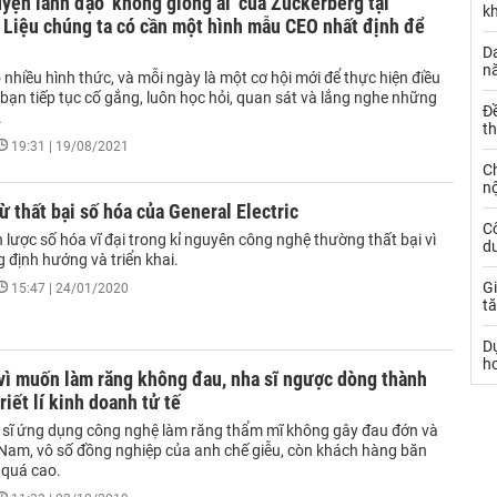
yện lãnh đạo 'không giống ai' của Zuckerberg tại
k
 Liệu chúng ta có cần một hình mẫu CEO nhất định để
Da
n
nhiều hình thức, và mỗi ngày là một cơ hội mới để thực hiện điều
 bạn tiếp tục cố gắng, luôn học hỏi, quan sát và lắng nghe những
Đ
.
t
19:31 | 19/08/2021
C
nộ
từ thất bại số hóa của General Electric
C
lược số hóa vĩ đại trong kỉ nguyên công nghệ thường thất bại vì
dư
g định hướng và triển khai.
Gi
15:47 | 24/01/2020
tă
D
h
vì muốn làm răng không đau, nha sĩ ngược dòng thành
riết lí kinh doanh tử tế
 sĩ ứng dụng công nghệ làm răng thẩm mĩ không gây đau đớn và
 Nam, vô số đồng nghiệp của anh chế giễu, còn khách hàng băn
 quá cao.