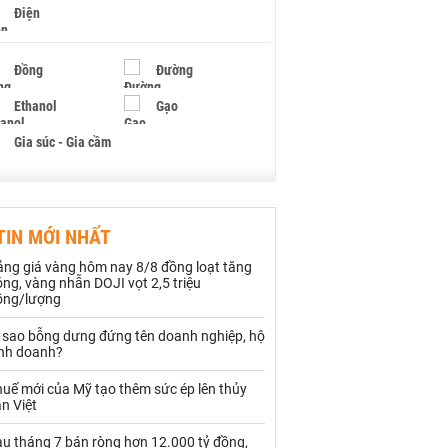
Điện
Đồng
Đường
Ethanol
Gạo
Gia súc - Gia cầm
Giấy
Gỗ
TIN MỚI NHẤT
Hạt điều
Hồ tiêu - Hạt tiêu
ảng giá vàng hôm nay 8/8 đồng loạt tăng
Khí đốt
ng, vàng nhẫn DOJI vọt 2,5 triệu
ồng/lượng
Kim loại khác
Mắc ca
ì sao bỗng dưng đứng tên doanh nghiệp, hộ
inh doanh?
Muối
Ngũ cốc
uế mới của Mỹ tạo thêm sức ép lên thủy
Nhựa - Hạt nhựa
n Việt
au tháng 7 bán ròng hơn 12.000 tỷ đồng,