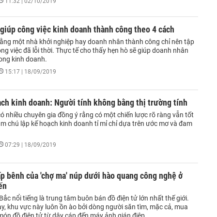
11:32 | 02/10/2019
giúp công việc kinh doanh thành công theo 4 cách
ằng một nhà khởi nghiệp hay doanh nhân thành công chỉ nên tập
ng việc đã lỗi thời. Thực tế cho thấy hẹn hò sẽ giúp doanh nhân
rong kinh doanh.
15:17 | 18/09/2019
ch kinh doanh: Người tính không bằng thị trường tính
ó nhiều chuyên gia đồng ý rằng có một chiến lược rõ ràng vẫn tốt
ăm chú lập kế hoạch kinh doanh tỉ mỉ chỉ dựa trên ước mơ và đam
07:29 | 18/09/2019
p bênh của 'chợ ma' núp dưới hào quang công nghệ ở
ến
c nổi tiếng là trung tâm buôn bán đồ điện tử lớn nhất thế giới.
y, khu vực này luôn ồn ào bởi dòng người săn tìm, mặc cả, mua
ón đồ điện tử từ dây cáp đến máy ảnh gián điệp.