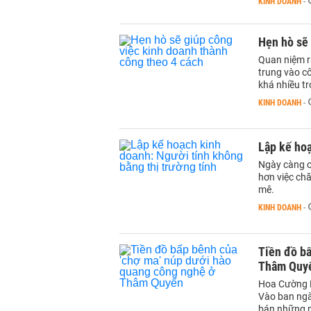
KINH DOANH
-
Hẹn hò sẽ 
Quan niệm r
trung vào cô
khá nhiều t
KINH DOANH
-
Lập kế hoạ
Ngày càng c
hơn việc ch
mê.
KINH DOANH
-
Tiền đồ bấ
Thâm Quy
Hoa Cường Bắ
Vào ban ngà
bán những m