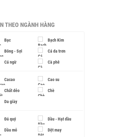
IN THEO NGÀNH HÀNG
Bạc
Bạch Kim
Bông - Sợi
Cá da trơn
Cá ngừ
Cà phê
Cacao
Cao su
Chất dẻo
Chè
Da giày
Đá quý
Dầu - Hạt dầu
Dầu mỏ
Dệt may