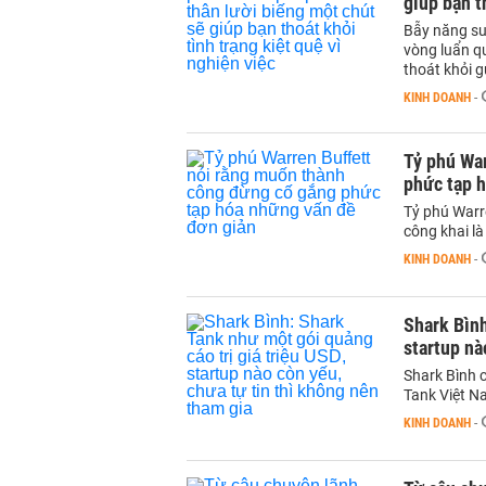
giúp bạn t
Bẫy năng suấ
vòng luẩn q
thoát khỏi 
KINH DOANH
-
Tỷ phú Wa
phức tạp 
Tỷ phú Warr
công khai là
KINH DOANH
-
Shark Bình
startup nà
Shark Bình c
Tank Việt Na
KINH DOANH
-