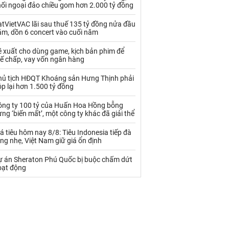
Palladium
Phân bón
hối ngoại đảo chiều gom hơn 2.000 tỷ đồng
Rau - Củ -Quả
Sắt thép
tVietVAC lãi sau thuế 135 tỷ đồng nửa đầu
ăm, dồn 6 concert vào cuối năm
Sữa
ề xuất cho dùng game, kịch bản phim để
hế chấp, vay vốn ngân hàng
Than
Thức ăn chăn nuôi
hủ tịch HĐQT Khoáng sản Hưng Thịnh phải
p lại hơn 1.500 tỷ đồng
Thủy hải sản khác
Tôm
ông ty 100 tỷ của Huấn Hoa Hồng bỗng
Vàng
ng ‘biến mất’, một công ty khác đã giải thể
á tiêu hôm nay 8/8: Tiêu Indonesia tiếp đà
VLXD khác
Xăng dầu
ng nhẹ, Việt Nam giữ giá ổn định
Xi măng - Clynker
ự án Sheraton Phú Quốc bị buộc chấm dứt
oạt động