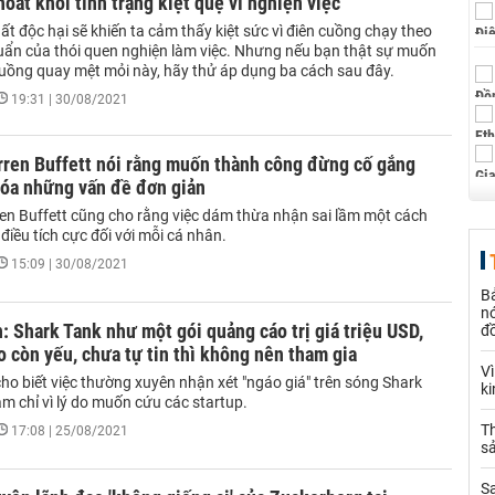
hoát khỏi tình trạng kiệt quệ vì nghiện việc
t độc hại sẽ khiến ta cảm thấy kiệt sức vì điên cuồng chạy theo
uẩn của thói quen nghiện làm việc. Nhưng nếu bạn thật sự muốn
guồng quay mệt mỏi này, hãy thử áp dụng ba cách sau đây.
19:31 | 30/08/2021
rren Buffett nói rằng muốn thành công đừng cố gắng
hóa những vấn đề đơn giản
en Buffett cũng cho rằng việc dám thừa nhận sai lầm một cách
 điều tích cực đối với mỗi cá nhân.
15:09 | 30/08/2021
B
nó
: Shark Tank như một gói quảng cáo trị giá triệu USD,
đ
o còn yếu, chưa tự tin thì không nên tham gia
V
ho biết việc thường xuyên nhận xét "ngáo giá" trên sóng Shark
k
m chỉ vì lý do muốn cứu các startup.
Th
17:08 | 25/08/2021
sả
S