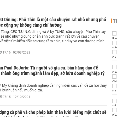
G Dining: Phở Thìn là một câu chuyện rất nhỏ nhưng phổ
T
iệc cộng sự không cùng chí hướng
Tùng, CEO T.U.N.G dining và A by TUNG, câu chuyện Phở Thìn tuy
case nhỏ nhưng cũng phản ánh bức tranh rất lớn về câu chuyện
về việc tìm kiếm đối tác cùng tầm nhìn, tư duy và con đường mình
17:16 | 02/03/2023
n Paul DeJoria: Từ người vô gia cư, bán hàng dạo để
 thành ông trùm ngành làm đẹp, sở hữu doanh nghiệp tỷ
i Mỹ khẳng định doanh nghiệp cần nghĩ đến các vấn đề xã hội thay
tới lợi nhuận nếu muốn đi xa.
07:15 | 12/10/2021
ụng cà phê và cho phép bản thân lười biếng một chút sẽ