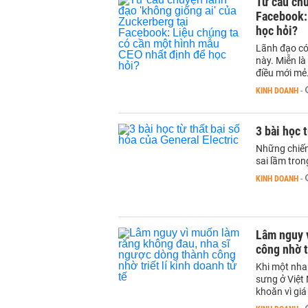
Từ câu chu
Facebook:
học hỏi?
Lãnh đạo có 
này. Miễn là
điều mới mẻ
KINH DOANH
-
3 bài học 
Những chiến 
sai lầm tron
KINH DOANH
-
Lâm nguy 
công nhờ t
Khi một nha
sưng ở Việt
khoăn vì giá