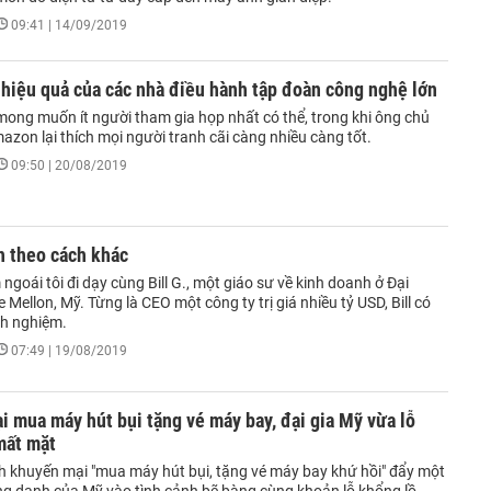
09:41 | 14/09/2019
 hiệu quả của các nhà điều hành tập đoàn công nghệ lớn
mong muốn ít người tham gia họp nhất có thể, trong khi ông chủ
zon lại thích mọi người tranh cãi càng nhiều càng tốt.
09:50 | 20/08/2019
h theo cách khác
goái tôi đi dạy cùng Bill G., một giáo sư về kinh doanh ở Đại
 Mellon, Mỹ. Từng là CEO một công ty trị giá nhiều tỷ USD, Bill có
nh nghiệm.
07:49 | 19/08/2019
 mua máy hút bụi tặng vé máy bay, đại gia Mỹ vừa lỗ
mất mặt
h khuyến mại "mua máy hút bụi, tặng vé máy bay khứ hồi" đẩy một