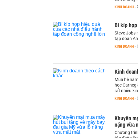
KINH DOANH
-
Bí kíp họp
Steve Jobs 
tập đoàn Ama
KINH DOANH
-
Kinh doan
Mùa hè năm n
học Carnegie
rất nhiều ki
KINH DOANH
-
Khuyến mại
nặng vừa 
Chương trìn