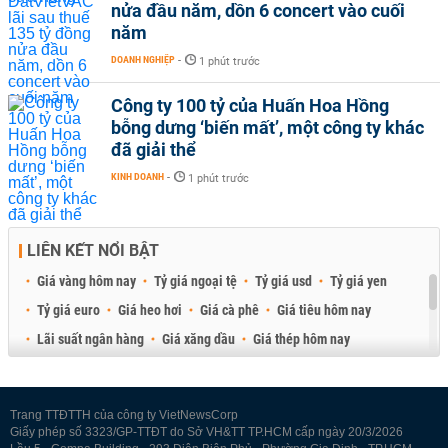
nửa đầu năm, dồn 6 concert vào cuối
năm
DOANH NGHIỆP
-
1 phút trước
Công ty 100 tỷ của Huấn Hoa Hồng
bỗng dưng ‘biến mất’, một công ty khác
đã giải thể
KINH DOANH
-
1 phút trước
LIÊN KẾT NỔI BẬT
Giá vàng hôm nay
Tỷ giá ngoại tệ
Tỷ giá usd
Tỷ giá yen
Tỷ giá euro
Giá heo hơi
Giá cà phê
Giá tiêu hôm nay
Lãi suất ngân hàng
Giá xăng dầu
Giá thép hôm nay
Giá sầu riêng
Giá thịt heo
Giá gạo
Giá cao su
Best Retail Brokers
Diễn đàn đầu tư Việt Nam 2026
Trang TTĐTTH của công ty VietNewsCorp
Giấy phép số 3323/GP-TTĐT do Sở VH&TT TP.HCM cấp ngày 20/3/2026