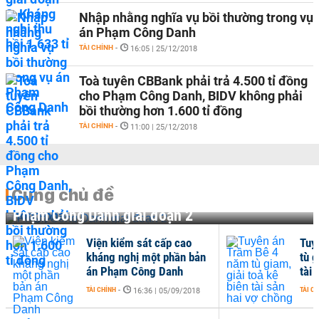
Nhập nhằng nghĩa vụ bồi thường trong vụ
án Phạm Công Danh
TÀI CHÍNH
-
16:05 | 25/12/2018
Toà tuyên CBBank phải trả 4.500 tỉ đồng
cho Phạm Công Danh, BIDV không phải
bồi thường hơn 1.600 tỉ đồng
TÀI CHÍNH
-
11:00 | 25/12/2018
Cùng chủ đề
Phạm Công Danh giai đoạn 2
Viện kiểm sát cấp cao
Tuy
kháng nghị một phần bản
tù g
án Phạm Công Danh
tài 
TÀI CHÍNH
-
TÀI C
16:36 | 05/09/2018