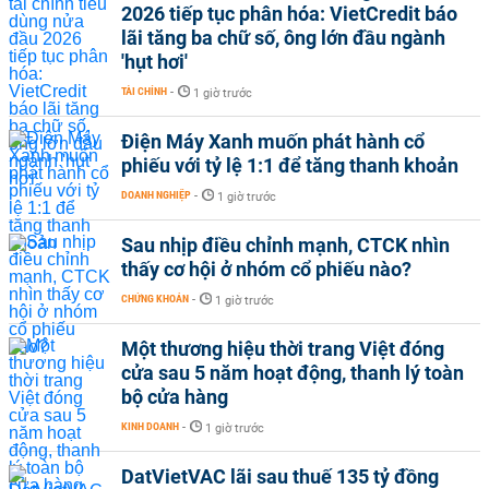
2026 tiếp tục phân hóa: VietCredit báo
lãi tăng ba chữ số, ông lớn đầu ngành
'hụt hơi'
TÀI CHÍNH
-
1 giờ trước
Điện Máy Xanh muốn phát hành cổ
phiếu với tỷ lệ 1:1 để tăng thanh khoản
DOANH NGHIỆP
-
1 giờ trước
Sau nhịp điều chỉnh mạnh, CTCK nhìn
thấy cơ hội ở nhóm cổ phiếu nào?
CHỨNG KHOÁN
-
1 giờ trước
Một thương hiệu thời trang Việt đóng
cửa sau 5 năm hoạt động, thanh lý toàn
bộ cửa hàng
KINH DOANH
-
1 giờ trước
DatVietVAC lãi sau thuế 135 tỷ đồng