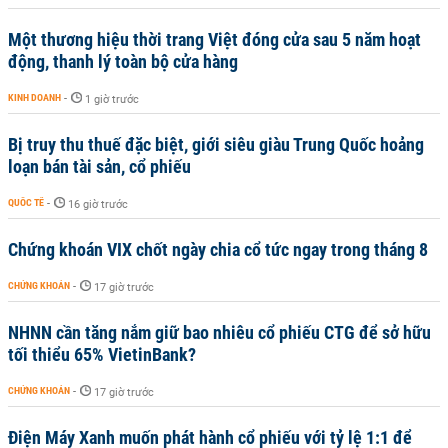
Một thương hiệu thời trang Việt đóng cửa sau 5 năm hoạt
động, thanh lý toàn bộ cửa hàng
KINH DOANH
-
1 giờ trước
Bị truy thu thuế đặc biệt, giới siêu giàu Trung Quốc hoảng
loạn bán tài sản, cổ phiếu
QUỐC TẾ
-
16 giờ trước
Chứng khoán VIX chốt ngày chia cổ tức ngay trong tháng 8
CHỨNG KHOÁN
-
17 giờ trước
NHNN cần tăng nắm giữ bao nhiêu cổ phiếu CTG để sở hữu
tối thiểu 65% VietinBank?
CHỨNG KHOÁN
-
17 giờ trước
Điện Máy Xanh muốn phát hành cổ phiếu với tỷ lệ 1:1 để