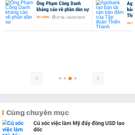
Ông Phạm Công Danh
Agr
kháng cáo về phần dân sự
bảo
Thi
TÀI CHÍNH
-
07:06 | 04/09/2018
TÀI C
Cùng chuyên mục
Cú sốc việc làm Mỹ đẩy đồng USD lao
dốc