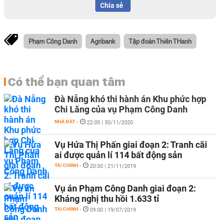
Chia sẻ
Phạm Công Danh
Agribank
Tập đoàn Thiên THanh
Có thể bạn quan tâm
Đà Nẵng khó thi hành án Khu phức hợp
Chi Lăng của vụ Phạm Công Danh
NHÀ ĐẤT
-
22:00 | 30/11/2020
Vụ Hứa Thị Phấn giai đoạn 2: Tranh cãi
ai được quản lí 114 bất động sản
TÀI CHÍNH
-
20:00 | 21/11/2019
Vụ án Phạm Công Danh giai đoạn 2:
Kháng nghị thu hồi 1.633 tỉ
TÀI CHÍNH
-
09:00 | 19/07/2019