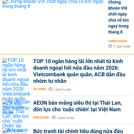
Chứng
khoán VIX
chốt ngày
chia cổ tức
ngay trong
tháng 8
CHỨNG KHOÁN
-
17 giờ trước
TOP 10 ngân hàng lãi lớn nhất từ kinh
doanh ngoại hối nửa đầu năm 2026:
Vietcombank quán quân, ACB dẫn đầu
nhóm tư nhân
TÀI CHÍNH
-
1 phút trước
AEON bán mảng siêu thị tại Thái Lan,
dồn lực cho ‘cuộc chiến’ tại Việt Nam
KINH DOANH
-
1 phút trước
Bức tranh tài chính tiêu dùng nửa đầu