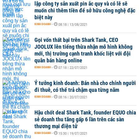
lập công ty sản xuất pin ắc quy và có lẽ sẽ
muốn chi thêm tiền để sở hữu công nghệ đặc
biệt này
KINH DOANH
-
08:18 | 13/08/2021
Gọi vốn thất bại trên Shark Tank, CEO
JOOLUX lên tiếng thừa nhận mô hình không
mới, thị trường cạnh tranh khốc liệt với đội
quân bán hàng online
KINH DOANH
-
07:18 | 22/07/2021
Ý tưởng kinh doanh: Bán nhà cho chính người
đi thuê, có thể trả chậm qua từng năm
KINH DOANH
-
08:16 | 20/07/2021
Hậu chốt deal Shark Tank, founder EQUO chia
sẻ doanh thu tăng gấp 6 lần trên các sàn
thương mại điện tử
KINH DOANH
-
15:30 | 19/07/2021