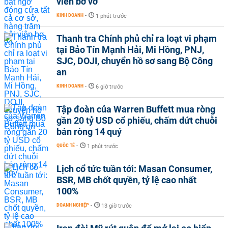
viên bơ vơ
KINH DOANH
-
1 phút trước
Thanh tra Chính phủ chỉ ra loạt vi phạm
tại Bảo Tín Mạnh Hải, Mi Hồng, PNJ,
SJC, DOJI, chuyển hồ sơ sang Bộ Công
an
KINH DOANH
-
6 giờ trước
Tập đoàn của Warren Buffett mua ròng
gần 20 tỷ USD cổ phiếu, chấm dứt chuỗi
bán ròng 14 quý
QUỐC TẾ
-
1 phút trước
Lịch cổ tức tuần tới: Masan Consumer,
BSR, MB chốt quyền, tỷ lệ cao nhất
100%
DOANH NGHIỆP
-
13 giờ trước