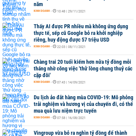
năm
KINH DOANH
-
10:48 | 29/11/2021
Thấy AI được PR nhiều mà không ứng dụng
thực tế, sếp cũ Google bỏ ra khởi nghiệp
riêng, huy động được 57 triệu USD
KINH DOANH
-
22:03 | 08/11/2021
Chàng trai 20 tuổi kiếm hơn nửa tỷ đồng mỗi
tháng nhờ công việc 'thử lòng chung thuỷ các
cặp đôi'
KINH DOANH
-
07:43 | 14/09/2021
Du lịch ảo đắt hàng mùa COVID-19: Mô phỏng
trải nghiệm và hương vị của chuyến đi, có thể
mua quà lưu niệm trực tuyến
KINH DOANH
-
07:58 | 16/08/2021
Vingroup vừa bỏ ra nghìn tỷ đồng để thành