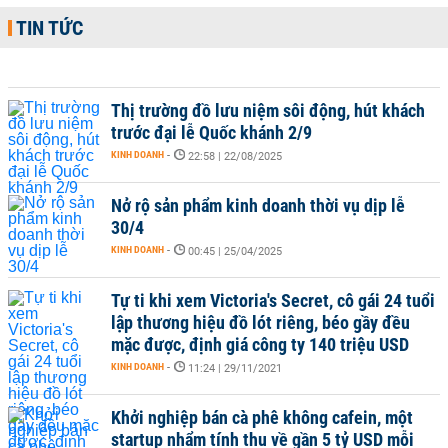
TIN TỨC
Thị trường đồ lưu niệm sôi động, hút khách
trước đại lễ Quốc khánh 2/9
KINH DOANH
-
22:58 | 22/08/2025
Nở rộ sản phẩm kinh doanh thời vụ dịp lễ
30/4
KINH DOANH
-
00:45 | 25/04/2025
Tự ti khi xem Victoria's Secret, cô gái 24 tuổi
lập thương hiệu đồ lót riêng, béo gầy đều
mặc được, định giá công ty 140 triệu USD
KINH DOANH
-
11:24 | 29/11/2021
Khởi nghiệp bán cà phê không cafein, một
startup nhẩm tính thu về gần 5 tỷ USD mỗi