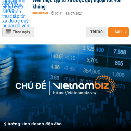
viên thực tập từ xa được quỹ ngoại rót vốn
khủng
KINH DOANH
-
07:41 | 13/07/2021
Theo ngày
TRƯỚC
SAU
ý tưởng kinh doanh độc đáo