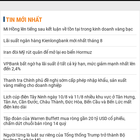
TIN MỚI NHẤT
Mi Hồng lên tiếng sau kết luận về tồn tại trong kinh doanh vàng bạc
Lãi suất ngân hàng Kienlongbank mới nhất tháng 8
Iran đòi Mỹ rút quân để mở lại eo biển Hormuz
VPBank bất ngờ hạ lãi suất ở tất cả kỳ hạn, mức giảm mạnh nhất lên
đến 2,4%
Thanh tra Chính phủ đề nghị sớm cấp phép nhập khẩu, sản xuất
vàng miếng cho doanh nghiệp
Lịch cúp điện Tây Ninh ngày 10/8 và 11/8 nhiều khu vực ở Tân Hưng,
Tân An, Cần Đước, Châu Thành, Đức Hòa, Bến Cầu và Bến Lức mất
điện kéo dài
Tập đoàn của Warren Buffett mua ròng gần 20 tỷ USD cổ phiếu,
chấm dứt chuỗi bán ròng 14 quý
Người từng là luật sư riêng của Tổng thống Trump trở thành Bộ
trưởng Tư pháp Mỹ