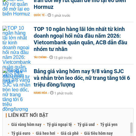
Iran đòi Mỹ rút quân để mở lại eo biển
Hormuz
QUỐC TẾ
-
1 phút trước
TOP 10 ngân hàng lãi lớn nhất từ kinh
doanh ngoại hối nửa đầu năm 2026:
Vietcombank quán quân, ACB dẫn đầu
nhóm tư nhân
TÀI CHÍNH
-
13 giờ trước
Bảng giá vàng hôm nay 9/8 vàng SJC
và nhẫn tròn leo dốc, nữ trang tăng tới 6
triệu đồng/lượng
HÀNG HÓA
-
1 phút trước
LIÊN KẾT NỔI BẬT
Giá vàng hôm nay
Tỷ giá ngoại tệ
Tỷ giá usd
Tỷ giá yen
Tỷ giá euro
Giá heo hơi
Giá cà phê
Giá tiêu hôm nay