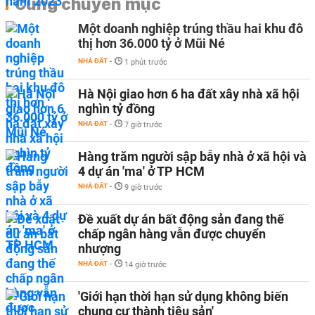
Cùng chuyên mục
Một doanh nghiệp trúng thầu hai khu đô
thị hơn 36.000 tỷ ở Mũi Né
NHÀ ĐẤT
-
1 phút trước
Hà Nội giao hơn 6 ha đất xây nhà xã hội
nghìn tỷ đồng
NHÀ ĐẤT
-
7 giờ trước
Hàng trăm người sập bẫy nhà ở xã hội và
4 dự án 'ma' ở TP HCM
NHÀ ĐẤT
-
9 giờ trước
Đề xuất dự án bất động sản đang thế
chấp ngân hàng vẫn được chuyển
nhượng
NHÀ ĐẤT
-
14 giờ trước
'Giới hạn thời hạn sử dụng không biến
chung cư thành tiêu sản'