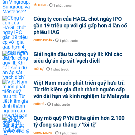
TÀI CHÍNH
-
1 phút trước
Công ty con của HAGL chốt ngày IPO
gần 19 triệu cp với giá gấp hơn 4 lần cổ
phiếu HAG
CHỨNG KHOÁN
-
1 phút trước
Giải ngân đầu tư công quý III: Khi các
siêu dự án áp sát 'vạch đích'
THỜI SỰ
-
1 phút trước
Việt Nam muốn phát triển quỹ hưu trí:
Từ tiết kiệm gia đình thành nguồn cấp
vốn dài hạn và kinh nghiệm từ Malaysia
QUỐC TẾ
-
1 phút trước
Quy mô quỹ PYN Elite giảm hơn 2.100
tỷ đồng sau tháng 7 ‘tồi tệ’
CHỨNG KHOÁN
-
1 phút trước