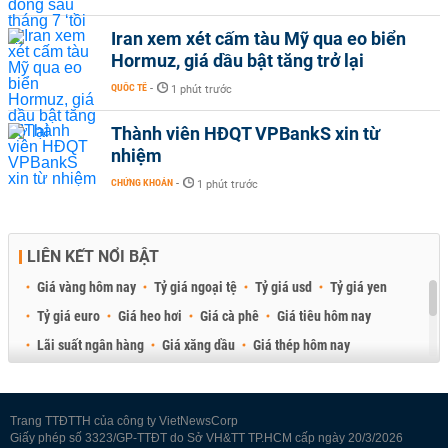
Iran xem xét cấm tàu Mỹ qua eo biển
Hormuz, giá dầu bật tăng trở lại
QUỐC TẾ
-
1 phút trước
Thành viên HĐQT VPBankS xin từ
nhiệm
CHỨNG KHOÁN
-
1 phút trước
LIÊN KẾT NỔI BẬT
Giá vàng hôm nay
Tỷ giá ngoại tệ
Tỷ giá usd
Tỷ giá yen
Tỷ giá euro
Giá heo hơi
Giá cà phê
Giá tiêu hôm nay
Lãi suất ngân hàng
Giá xăng dầu
Giá thép hôm nay
Giá sầu riêng
Giá thịt heo
Giá gạo
Giá cao su
Best Retail Brokers
Diễn đàn đầu tư Việt Nam 2026
Trang TTĐTTH của công ty VietNewsCorp
Giấy phép số 3323/GP-TTĐT do Sở VH&TT TP.HCM cấp ngày 20/3/2026