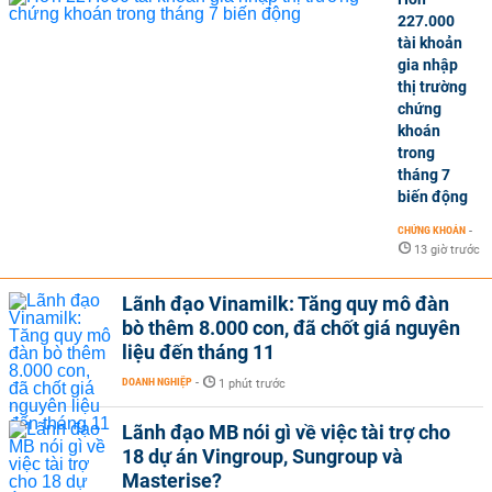
227.000
tài khoản
gia nhập
thị trường
chứng
khoán
trong
tháng 7
biến động
CHỨNG KHOÁN
-
13 giờ trước
Lãnh đạo Vinamilk: Tăng quy mô đàn
bò thêm 8.000 con, đã chốt giá nguyên
liệu đến tháng 11
DOANH NGHIỆP
-
1 phút trước
Lãnh đạo MB nói gì về việc tài trợ cho
18 dự án Vingroup, Sungroup và
Masterise?