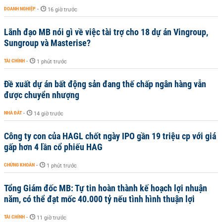
DOANH NGHIỆP
-
16 giờ trước
Lãnh đạo MB nói gì về việc tài trợ cho 18 dự án Vingroup,
Sungroup và Masterise?
TÀI CHÍNH
-
1 phút trước
Đề xuất dự án bất động sản đang thế chấp ngân hàng vẫn
được chuyển nhượng
NHÀ ĐẤT
-
14 giờ trước
Công ty con của HAGL chốt ngày IPO gần 19 triệu cp với giá
gấp hơn 4 lần cổ phiếu HAG
CHỨNG KHOÁN
-
1 phút trước
Tổng Giám đốc MB: Tự tin hoàn thành kế hoạch lợi nhuận
năm, có thể đạt mốc 40.000 tỷ nếu tình hình thuận lợi
TÀI CHÍNH
-
11 giờ trước