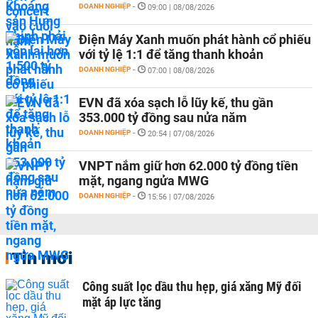
DOANH NGHIỆP
-
09:00 | 08/08/2026
Điện Máy Xanh muốn phát hành cổ phiếu
với tỷ lệ 1:1 để tăng thanh khoản
DOANH NGHIỆP
-
07:00 | 08/08/2026
EVN đã xóa sạch lỗ lũy kế, thu gần
353.000 tỷ đồng sau nửa năm
DOANH NGHIỆP
-
20:54 | 07/08/2026
VNPT nắm giữ hơn 62.000 tỷ đồng tiền
mặt, ngang ngửa MWG
DOANH NGHIỆP
-
15:56 | 07/08/2026
Tin mới
Công suất lọc dầu thu hẹp, giá xăng Mỹ đối
mặt áp lực tăng