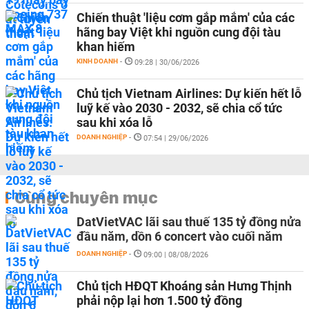
Chiến thuật 'liệu cơm gắp mắm' của các
hãng bay Việt khi nguồn cung đội tàu
khan hiếm
KINH DOANH
-
09:28 | 30/06/2026
Chủ tịch Vietnam Airlines: Dự kiến hết lỗ
luỹ kế vào 2030 - 2032, sẽ chia cổ tức
sau khi xóa lỗ
DOANH NGHIỆP
-
07:54 | 29/06/2026
Cùng chuyên mục
DatVietVAC lãi sau thuế 135 tỷ đồng nửa
đầu năm, dồn 6 concert vào cuối năm
DOANH NGHIỆP
-
09:00 | 08/08/2026
Chủ tịch HĐQT Khoáng sản Hưng Thịnh
phải nộp lại hơn 1.500 tỷ đồng