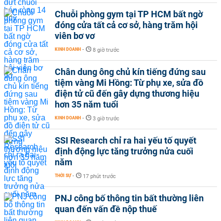
Chuỗi phòng gym tại TP HCM bất ngờ
đóng cửa tất cả cơ sở, hàng trăm hội
viên bơ vơ
KINH DOANH
-
8 giờ trước
Chân dung ông chủ kín tiếng đứng sau
tiệm vàng Mi Hồng: Từ phụ xe, sửa đồ
điện tử cũ đến gây dựng thương hiệu
hơn 35 năm tuổi
KINH DOANH
-
3 giờ trước
SSI Research chỉ ra hai yếu tố quyết
định động lực tăng trưởng nửa cuối
năm
THỜI SỰ
-
17 phút trước
PNJ công bố thông tin bất thường liên
quan đến vấn đề nộp thuế