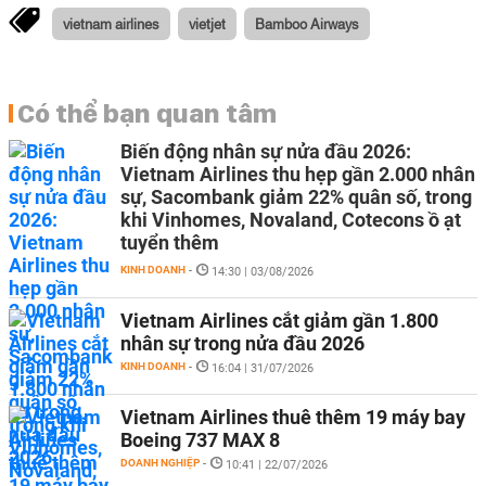
vietnam airlines
vietjet
Bamboo Airways
Có thể bạn quan tâm
Biến động nhân sự nửa đầu 2026:
Vietnam Airlines thu hẹp gần 2.000 nhân
sự, Sacombank giảm 22% quân số, trong
khi Vinhomes, Novaland, Cotecons ồ ạt
tuyển thêm
KINH DOANH
-
14:30 | 03/08/2026
Vietnam Airlines cắt giảm gần 1.800
nhân sự trong nửa đầu 2026
KINH DOANH
-
16:04 | 31/07/2026
Vietnam Airlines thuê thêm 19 máy bay
Boeing 737 MAX 8
DOANH NGHIỆP
-
10:41 | 22/07/2026