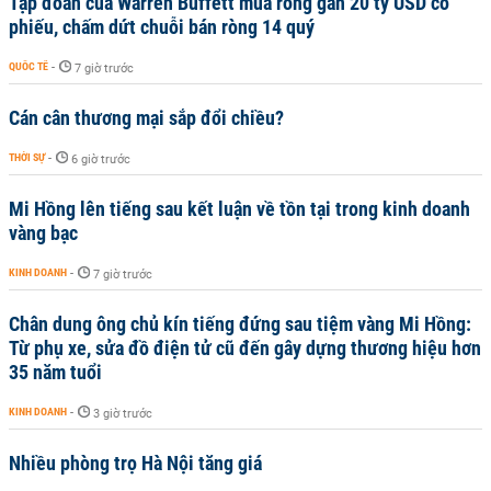
Tập đoàn của Warren Buffett mua ròng gần 20 tỷ USD cổ
phiếu, chấm dứt chuỗi bán ròng 14 quý
QUỐC TẾ
-
7 giờ trước
Cán cân thương mại sắp đổi chiều?
THỜI SỰ
-
6 giờ trước
Mi Hồng lên tiếng sau kết luận về tồn tại trong kinh doanh
vàng bạc
KINH DOANH
-
7 giờ trước
Chân dung ông chủ kín tiếng đứng sau tiệm vàng Mi Hồng:
Từ phụ xe, sửa đồ điện tử cũ đến gây dựng thương hiệu hơn
35 năm tuổi
KINH DOANH
-
3 giờ trước
Nhiều phòng trọ Hà Nội tăng giá