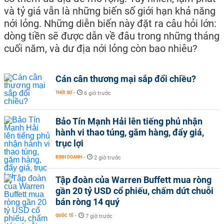
và tỷ giá vẫn là những biến số giới hạn khả năng
nới lỏng. Những diễn biến này đặt ra câu hỏi lớn:
dòng tiền sẽ được dẫn về đâu trong những tháng
cuối năm, và dư địa nới lỏng còn bao nhiêu?
Cán cân thương mại sắp đổi chiều?
THỜI SỰ
-
6 giờ trước
Bảo Tín Mạnh Hải lên tiếng phủ nhận
hành vi thao túng, găm hàng, đẩy giá,
trục lợi
KINH DOANH
-
2 giờ trước
Tập đoàn của Warren Buffett mua ròng
gần 20 tỷ USD cổ phiếu, chấm dứt chuỗi
bán ròng 14 quý
QUỐC TẾ
-
7 giờ trước