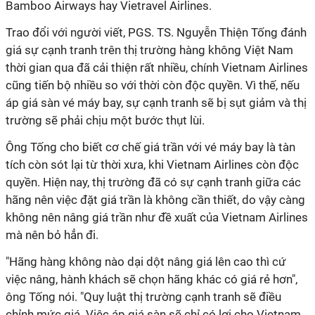
Bamboo Airways hay Vietravel Airlines.
Trao đổi với người viết, PGS. TS. Nguyễn Thiện Tống đánh
giá sự cạnh tranh trên thị trường hàng không Việt Nam
thời gian qua đã cải thiện rất nhiều, chính Vietnam Airlines
cũng tiến bộ nhiều so với thời còn độc quyền. Vì thế, nếu
áp giá sàn vé máy bay, sự cạnh tranh sẽ bị sụt giảm và thị
trường sẽ phải chịu một bước thụt lùi.
Ông Tống cho biết cơ chế giá trần với vé máy bay là tàn
tích còn sót lại từ thời xưa, khi Vietnam Airlines còn độc
quyền. Hiện nay, thị trường đã có sự cạnh tranh giữa các
hãng nên việc đặt giá trần là không cần thiết, do vậy càng
không nên nâng giá trần như đề xuất của Vietnam Airlines
mà nên bỏ hẳn đi.
"Hãng hàng không nào dại dột nâng giá lên cao thì cứ
việc nâng, hành khách sẽ chọn hãng khác có giá rẻ hơn",
ông Tống nói. "Quy luật thị trường cạnh tranh sẽ điều
chỉnh mức giá. Việc áp giá sàn sẽ chỉ có lợi cho Vietnam