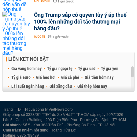
KINH DOANH
-
1 giờ trước
Ông Trump sắp có quyền tùy ý áp thuế
100% lên những đối tác thương mại
hàng đầu?
QUỐC TẾ
-
1 giờ trước
LIÊN KẾT NỔI BẬT
Giá vàng hôm nay
Tỷ giá ngoại tệ
Tỷ giá usd
Tỷ giá yen
Tỷ giá euro
Giá heo hơi
Giá cà phê
Giá tiêu hôm nay
Lãi suất ngân hàng
Giá xăng dầu
Giá thép hôm nay
Giá sầu riêng
Giá thịt heo
Giá gạo
Giá cao su
Best Retail Brokers
Diễn đàn đầu tư Việt Nam 2026
Trang TTĐTTH của công ty VietNewsCorp
Giấy phép số 3323/GP-TTĐT do Sở VH&TT TP.HCM cấp ngày 20/3/2026
Lầu 5 - Compa Building - 293 Điện Biên Phủ - Phường Gia Định - TP.HCM
Chi nhánh:
Số 5 - Khu 38A Trần Phú - Phường Ba Đình - TP. Hà Nội
Chịu trách nhiệm nội dung:
Hoàng Hữu Lợi
Hotline:
0975798489