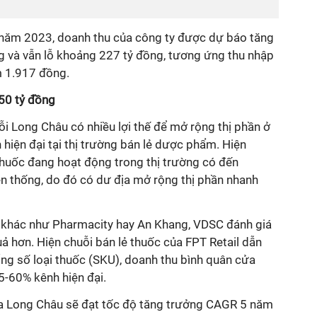
ả năm 2023, doanh thu của công ty được dự báo tăng
g và vẫn lỗ khoảng 227 tỷ đồng, tương ứng thu nhập
m 1.917 đồng.
50 tỷ đồng
ỗi Long Châu
có nhiều lợi thế để mở rộng thị phần ở
 hiện đại tại thị trường bán lẻ dược phẩm. Hiện
huốc đang hoạt động trong thị trường có đến
n thống, do đó có dư địa mở rộng thị phần nhanh
i khác như Pharmacity hay An Khang, VDSC đánh giá
ả hơn. Hiện chuỗi bán lẻ thuốc của FPT Retail dẫn
ng số loại thuốc (SKU), doanh thu bình quân cửa
55-60% kênh hiện đại.
ủa Long Châu sẽ đạt tốc độ tăng trưởng CAGR 5 năm