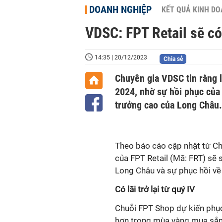
DOANH NGHIỆP
KẾT QUẢ KINH D
VDSC: FPT Retail sẽ có 
14:35 | 20/12/2023
Chia sẻ
Chuyên gia VDSC tin rằng 
2024, nhờ sự hồi phục của
trưởng cao của Long Châu.
Theo báo cáo cập nhật từ Ch
của FPT Retail (Mã: FRT) sẽ
Long Châu và sự phục hồi về
Có lãi trở lại từ quý IV
Chuỗi FPT Shop dự kiến phục
hơn trong mùa vàng mua sắm 