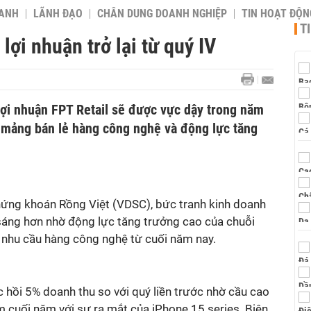
OANH
LÃNH ĐẠO
CHÂN DUNG DOANH NGHIỆP
TIN HOẠT ĐỘN
T
lợi nhuận trở lại từ quý IV
lợi nhuận FPT Retail sẽ được vực dậy trong năm
 mảng bán lẻ hàng công nghệ và động lực tăng
ứng khoán Rồng Việt (VDSC), bức tranh kinh doanh
 sáng hơn nhờ động lực tăng trưởng cao của chuỗi
 nhu cầu hàng công nghệ từ cuối năm nay.
 hồi 5% doanh thu so với quý liền trước nhờ cầu cao
cuối năm với sự ra mắt của iPhone 15 series. Biên