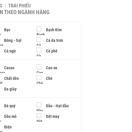
G
TRÁI PHIẾU
IN THEO NGÀNH HÀNG
Bạc
Bạch Kim
Bông - Sợi
Cá da trơn
Cá ngừ
Cà phê
Cacao
Cao su
Chất dẻo
Chè
Da giày
Đá quý
Dầu - Hạt dầu
Dầu mỏ
Dệt may
Điện