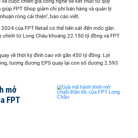
 và cuộc chiến giá công nghệ sẽ kết thúc từ quý
h giúp FPT Shop giảm chi phí bán hàng và quản lý
 nhuận ròng cải thiện", báo cáo viết.
2024 của FPT Retail có thể tiến sát đến mốc gần
p chính từ Long Châu khoảng 22.150 tỷ đồng và FPT
uay về thời kỳ đỉnh cao với gần 450 tỷ đồng. Lợi
ồng, tương đương EPS quay lại con số dương 2.593
nh mở
ủa FPT