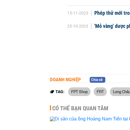
Phép thử mới tro
15-11-2023
'Mỏ vàng' dược 
25-10-2023
DOANH NGHIỆP
Chia sẻ
FPT Shop
FRT
Long Châ
TAG:
CÓ THỂ BẠN QUAN TÂM