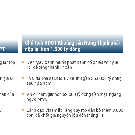
Chủ tịch HĐQT Khoáng sản Hưng Thịnh phải
FPT
nộp lại hơn 1.500 tỷ đồng
g laptop
Điện Máy Xanh muốn phát hành cổ phiếu với tỷ lệ
1:1 để tăng thanh khoản
rị giá 60
EVN đã xóa sạch lỗ lũy kế, thu gần 353.000 tỷ đồng
sau nửa năm
khăn của
VNPT nắm giữ hơn 62.000 tỷ đồng tiền mặt, ngang
ngửa MWG
y
Lãnh đạo Vinamilk: Tăng quy mô đàn bò thêm 8.000
con, đã chốt giá nguyên liệu đến tháng 11