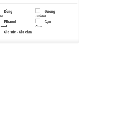
Đồng
Đường
Ethanol
Gạo
Gia súc - Gia cầm
Giấy
Gỗ
Hạt điều
Hồ tiêu - Hạt tiêu
Khí đốt
Kim loại khác
Mắc ca
Muối
Ngũ cốc
Nhựa - Hạt nhựa
Palladium
Phân bón