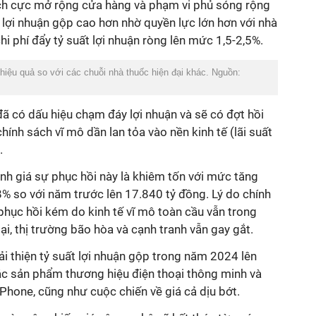
ch cực mở rộng cửa hàng và phạm vi phủ sóng rộng
lợi nhuận gộp cao hơn nhờ quyền lực lớn hơn với nhà
hi phí đẩy tỷ suất lợi nhuận ròng lên mức 1,5-2,5%.
iệu quả so với các chuỗi nhà thuốc hiện đại khác. Nguồn:
đã có dấu hiệu chạm đáy lợi nhuận và sẽ có đợt hồi
ính sách vĩ mô dần lan tỏa vào nền kinh tế (lãi suất
).
nh giá sự phục hồi này là khiêm tốn với mức tăng
% so với năm trước lên 17.840 tỷ đồng.
Lý do chính
phục hồi kém do kinh tế vĩ mô toàn cầu vẫn trong
ại, thị trường bão hòa và cạnh tranh vẫn gay gắt.
i thiện tỷ suất lợi nhuận gộp trong năm 2024 lên
ác sản phẩm thương hiệu điện thoại thông minh và
iPhone, cũng như cuộc chiến về giá cả dịu bớt.