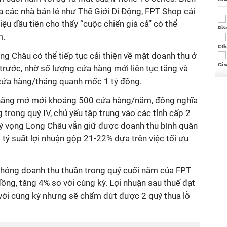
 các nhà bán lẻ như Thế Giới Di Động, FPT Shop cải
 hiệu đầu tiên cho thấy “cuộc chiến giá cả” có thể
m.
ng Châu có thể tiếp tục cải thiện về mặt doanh thu ở
trước, nhờ số lượng cửa hàng mới liên tục tăng và
cửa hàng/tháng quanh mốc 1 tỷ đồng.
ả năng mở mới khoảng 500 cửa hàng/năm, đồng nghĩa
trong quý IV, chủ yếu tập trung vào các tỉnh cấp 2
ỳ vọng Long Châu vẫn giữ được doanh thu bình quân
ì tỷ suất lợi nhuận gộp 21-22%
dựa trên việc tối ưu
phóng doanh thu thuần trong quý cuối năm của FPT
 đồng, tăng 4% so với cùng kỳ. Lợi nhuận sau thuế đạt
với cùng kỳ nhưng sẽ chấm dứt được 2 quý thua lỗ