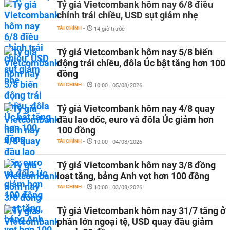
Tỷ giá Vietcombank hôm nay 6/8 điều
chỉnh trái chiều, USD sụt giảm nhẹ
TÀI CHÍNH
-
14 giờ trước
Tỷ giá Vietcombank hôm nay 5/8 biến
động trái chiều, đôla Úc bật tăng hơn 100
đồng
TÀI CHÍNH
-
10:00 | 05/08/2026
Tỷ giá Vietcombank hôm nay 4/8 quay
đầu lao dốc, euro và đôla Úc giảm hơn
100 đồng
TÀI CHÍNH
-
10:00 | 04/08/2026
Tỷ giá Vietcombank hôm nay 3/8 đồng
loạt tăng, bảng Anh vọt hơn 100 đồng
TÀI CHÍNH
-
10:00 | 03/08/2026
Tỷ giá Vietcombank hôm nay 31/7 tăng ở
phần lớn ngoại tệ, USD quay đầu giảm