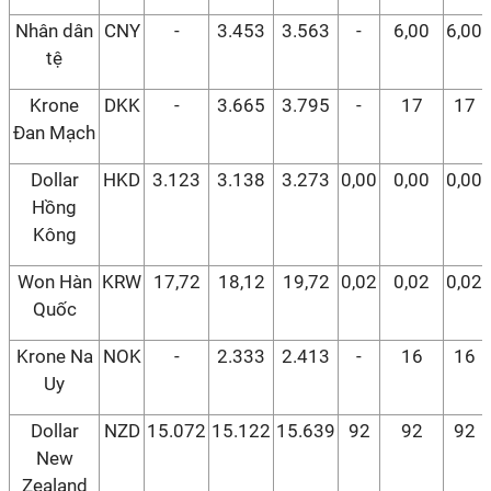
Nhân dân
CNY
-
3.453
3.563
-
6,00
6,00
tệ
Krone
DKK
-
3.665
3.795
-
17
17
Đan Mạch
Dollar
HKD
3.123
3.138
3.273
0,00
0,00
0,00
Hồng
Kông
Won Hàn
KRW
17,72
18,12
19,72
0,02
0,02
0,02
Quốc
Krone Na
NOK
-
2.333
2.413
-
16
16
Uy
Dollar
NZD
15.072
15.122
15.639
92
92
92
New
Zealand