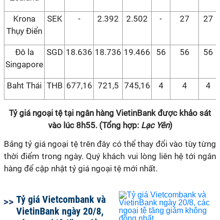
Krona
SEK
-
2.392
2.502
-
27
27
Thụy Điển
Đô la
SGD
18.636
18.736
19.466
56
56
56
Singapore
Baht Thái
THB
677,16
721,5
745,16
4
4
4
Tỷ giá ngoại tệ tại ngân hàng VietinBank được khảo sát
vào lúc 8h55. (Tổng hợp:
Lạc Yên
)
Bảng tỷ giá ngoại tệ trên đây có thể thay đổi vào tùy từng
thời điểm trong ngày. Quý khách vui lòng liên hệ tới ngân
hàng để cập nhật tỷ giá ngoại tệ mới nhất.
Tỷ giá Vietcombank và
VietinBank ngày 20/8,