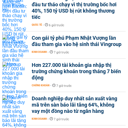
đầu tư tháo chạy vì thị trường bốc hơi
40%, 150 tỷ USD bị rút không thương
tiếc
QUỐC TẾ
-
6 giờ trước
Con gái tỷ phú Phạm Nhật Vượng lần
đầu tham gia vào hệ sinh thái Vingroup
KINH DOANH
-
7 giờ trước
Hơn 227.000 tài khoản gia nhập thị
trường chứng khoán trong tháng 7 biến
động
CHỨNG KHOÁN
-
7 giờ trước
Doanh nghiệp duy nhất sản xuất vàng
mã trên sàn báo lãi tăng 64%, không
vay một đồng nào từ ngân hàng
KINH DOANH
-
7 giờ trước