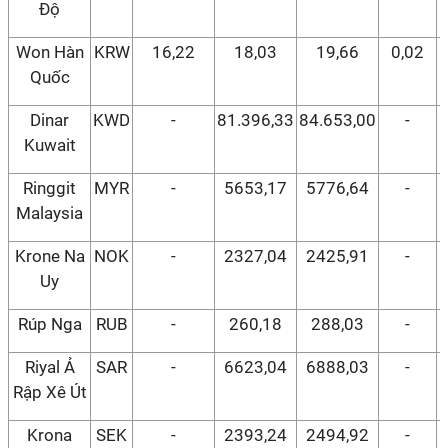
Độ
Won Hàn
KRW
16,22
18,03
19,66
0,02
Quốc
Dinar
KWD
-
81.396,33
84.653,00
-
Kuwait
Ringgit
MYR
-
5653,17
5776,64
-
Malaysia
Krone Na
NOK
-
2327,04
2425,91
-
Uy
Rúp Nga
RUB
-
260,18
288,03
-
Riyal Ả
SAR
-
6623,04
6888,03
-
Rập Xê Út
Krona
SEK
-
2393,24
2494,92
-