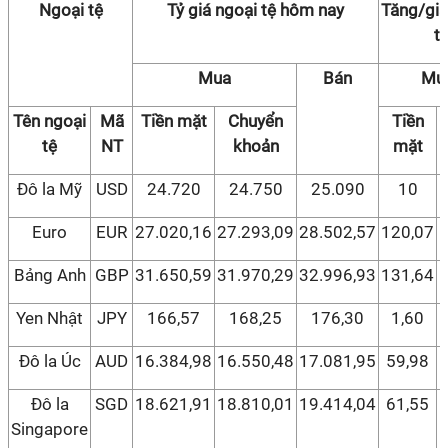
Ngoại tệ
Tỷ giá ngoại tệ hôm nay
Tăng/giả
t
Mua
Bán
Mu
Tên ngoại
Mã
Tiền mặt
Chuyển
Tiền
tệ
NT
khoản
mặt
Đô la Mỹ
USD
24.720
24.750
25.090
10
Euro
EUR
27.020,16
27.293,09
28.502,57
120,07
Bảng Anh
GBP
31.650,59
31.970,29
32.996,93
131,64
Yen Nhật
JPY
166,57
168,25
176,30
1,60
Đô la Úc
AUD
16.384,98
16.550,48
17.081,95
59,98
Đô la
SGD
18.621,91
18.810,01
19.414,04
61,55
Singapore