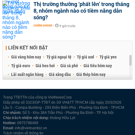
Thị trường thường ‘phất lên’ trong tháng
8, nhóm ngành nào có tiềm năng dẫn
sóng?
CHỨNG KHOÁN
-
9 giờ trước
LIÊN KẾT NỔI BẬT
Giá vàng hôm nay
Tỷ giá ngoại tệ
Tỷ giá usd
Tỷ giá yen
Tỷ giá euro
Giá heo hơi
Giá cà phê
Giá tiêu hôm nay
Lãi suất ngân hàng
Giá xăng dầu
Giá thép hôm nay
Giá sầu riêng
Giá thịt heo
Giá gạo
Giá cao su
Best Retail Brokers
Diễn đàn đầu tư Việt Nam 2026
Trang TTĐTTH của công ty VietNewsCorp
Giấy phép số 3323/GP-TTĐT do Sở VH&TT TP.HCM cấp ngày 20/3/2026
Lầu 5 - Compa Building - 293 Điện Biên Phủ - Phường Gia Định - TP.HCM
Chi nhánh:
Số 5 - Khu 38A Trần Phú - Phường Ba Đình - TP. Hà Nội
Chịu trách nhiệm nội dung:
Hoàng Hữu Lợi
Hotline:
0975798489
Email:
info@vietnambiz.vn
Trách nhiệm về thông tin