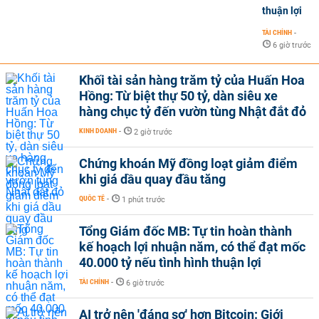
thuận lợi
TÀI CHÍNH
-
6 giờ trước
Khối tài sản hàng trăm tỷ của Huấn Hoa
Hồng: Từ biệt thự 50 tỷ, dàn siêu xe
hàng chục tỷ đến vườn tùng Nhật đắt đỏ
KINH DOANH
-
2 giờ trước
Chứng khoán Mỹ đồng loạt giảm điểm
khi giá dầu quay đầu tăng
QUỐC TẾ
-
1 phút trước
Tổng Giám đốc MB: Tự tin hoàn thành
kế hoạch lợi nhuận năm, có thể đạt mốc
40.000 tỷ nếu tình hình thuận lợi
TÀI CHÍNH
-
6 giờ trước
AI trở nên 'đáng sợ' hơn Bitcoin: Giới