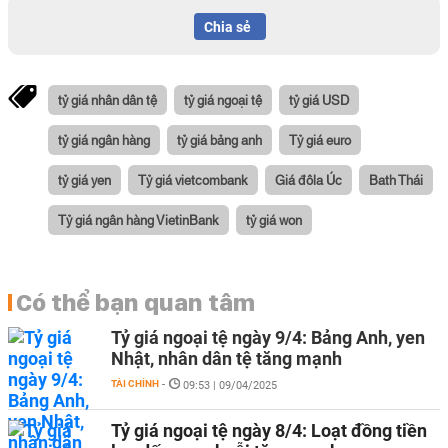
Chia sẻ
tỷ giá nhân dân tệ
tỷ giá ngoại tệ
tỷ giá USD
tỷ giá ngân hàng
tỷ giá bảng anh
Tỷ giá euro
tỷ giá yen
Tỷ giá vietcombank
Giá đôla Úc
Bath Thái
Tỷ giá ngân hàng VietinBank
tỷ giá won
Có thể bạn quan tâm
Tỷ giá ngoại tệ ngày 9/4: Bảng Anh, yen
Nhật, nhân dân tệ tăng mạnh
TÀI CHÍNH
-
09:53 | 09/04/2025
Tỷ giá ngoại tệ ngày 8/4: Loạt đồng tiền