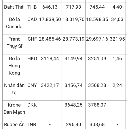
Baht Thái
THB
646,13
717,93
745,44
4,40
Đô la
CAD
17.839,50
18.019,70
18.598,35
34,63
Canada
Franc
CHF
28.485,46
28.773,19
29.697,16
321,95
Thụy Sĩ
Đô la
HKD
3118,44
3149,94
3251,09
1,46
Hong
Kong
Nhân dân
CNY
3422,17
3456,74
3568,28
2,24
tệ
Krone
DKK
-
3648,25
3788,07
-
Đan Mạch
Rupee Ấn
INR
-
296,80
308,68
-