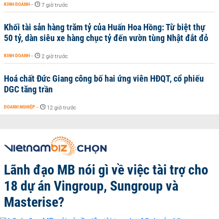
KINH DOANH
-
7 giờ trước
Khối tài sản hàng trăm tỷ của Huấn Hoa Hồng: Từ biệt thự
50 tỷ, dàn siêu xe hàng chục tỷ đến vườn tùng Nhật đắt đỏ
KINH DOANH
-
2 giờ trước
Hoá chất Đức Giang công bố hai ứng viên HĐQT, cổ phiếu
DGC tăng trần
DOANH NGHIỆP
-
12 giờ trước
Lãnh đạo MB nói gì về việc tài trợ cho
18 dự án Vingroup, Sungroup và
Masterise?