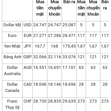
Mua
Mua
Bán ra
Mua
Mua
Bán
tiền
chuyển
tiền
chuyển
ra
mặt
khoản
mặt
khoản
Dollar Mỹ
USD
24.747
24.747
25.087
5
5
5
Euro
EUR
27.271
27.286
28.471
117
117
117
Yen Nhật
JPY
167,7
168
175,45
1,67
1,67
1,67
Bảng Anh
GBP
32.066
32.116
33.076
121
121
121
Dollar
AUD
16.551
16.651
17.101
63
63
63
Australia
Dollar
CAD
18.046
18.146
18.696
28
28
28
Canada
Franc
CHF
28.730
28.835
29.635
273
273
273
Thụy Sỹ