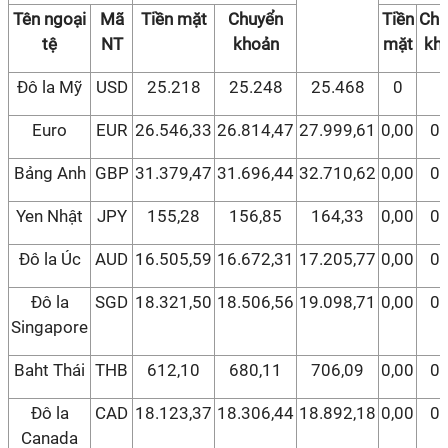
Tên ngoại
Mã
Tiền mặt
Chuyển
Tiền
Chu
tệ
NT
khoản
mặt
kh
Đô la Mỹ
USD
25.218
25.248
25.468
0
Euro
EUR
26.546,33
26.814,47
27.999,61
0,00
0,
Bảng Anh
GBP
31.379,47
31.696,44
32.710,62
0,00
0,
Yen Nhật
JPY
155,28
156,85
164,33
0,00
0,
Đô la Úc
AUD
16.505,59
16.672,31
17.205,77
0,00
0,
Đô la
SGD
18.321,50
18.506,56
19.098,71
0,00
0,
Singapore
Baht Thái
THB
612,10
680,11
706,09
0,00
0,
Đô la
CAD
18.123,37
18.306,44
18.892,18
0,00
0,
Canada