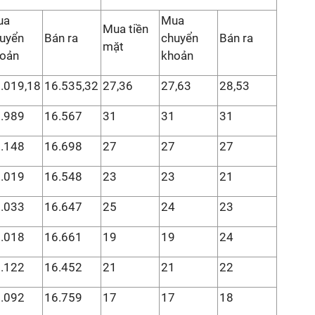
ua
Mua
Mua tiền
uyển
Bán ra
chuyển
Bán ra
mặt
oản
khoản
.019,18
16.535,32
27,36
27,63
28,53
.989
16.567
31
31
31
.148
16.698
27
27
27
.019
16.548
23
23
21
.033
16.647
25
24
23
.018
16.661
19
19
24
.122
16.452
21
21
22
.092
16.759
17
17
18