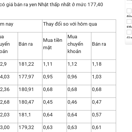
 có giá bán ra yen Nhật thấp nhất ở mức 177,40
ôm nay
Thay đổi so với hôm qua
ua
Mua
Mua tiền
uyển
Bán ra
chuyển
Bán ra
mặt
oản
khoản
2,9
181,22
1,11
1,12
1,18
4,03
177,97
0,95
0,96
1,03
2,36
180,91
0,68
0,68
0,68
2,68
180,47
0,45
0,46
0,47
2,03
181,1
0,64
0,64
0,57
3,00
179,32
0,63
0,63
0,61