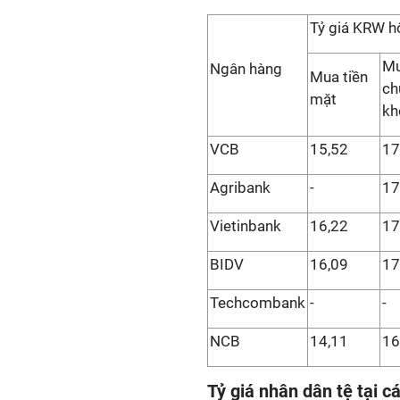
Tỷ giá KRW 
M
Ngân hàng
Mua tiền
ch
mặt
kh
VCB
15,52
17
Agribank
-
17
Vietinbank
16,22
17
BIDV
16,09
17
Techcombank
-
-
NCB
14,11
16
Tỷ giá nhân dân tệ tại 