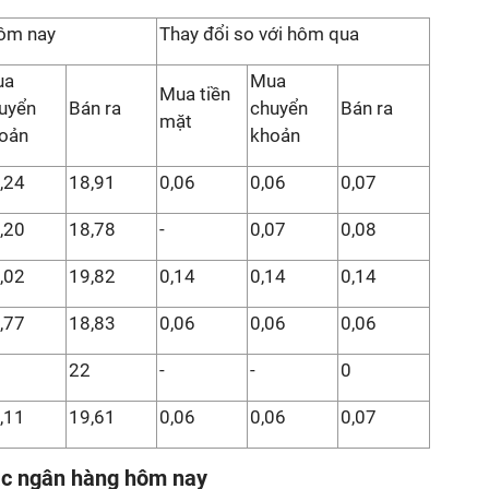
hôm nay
Thay đổi so với hôm qua
ua
Mua
Mua tiền
uyển
Bán ra
chuyển
Bán ra
mặt
oản
khoản
,24
18,91
0,06
0,06
0,07
,20
18,78
-
0,07
0,08
,02
19,82
0,14
0,14
0,14
,77
18,83
0,06
0,06
0,06
22
-
-
0
,11
19,61
0,06
0,06
0,07
các ngân hàng hôm nay