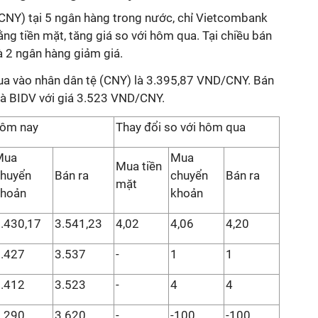
CNY) tại 5 ngân hàng trong nước, chỉ Vietcombank
g tiền mặt, tăng giá so với hôm qua. Tại chiều bán
à 2 ngân hàng giảm giá.
a vào nhân dân tệ (CNY) là 3.395,87 VND/CNY. Bán
 là BIDV với giá 3.523 VND/CNY.
hôm nay
Thay đổi so với hôm qua
Mua
Mua
Mua tiền
huyển
Bán ra
chuyển
Bán ra
mặt
khoản
khoản
.430,17
3.541,23
4,02
4,06
4,20
.427
3.537
-
1
1
.412
3.523
-
4
4
.290
3.620
-
-100
-100