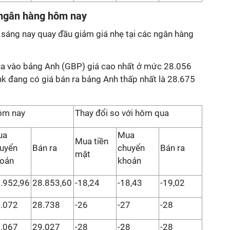
 ngân hàng hôm nay
sáng nay quay đầu giảm giá nhẹ tại các ngân hàng
 vào bảng Anh (GBP) giá cao nhất ở mức 28.056
 đang có giá bán ra bảng Anh thấp nhất là 28.675
ôm nay
Thay đổi so với hôm qua
ua
Mua
Mua tiền
uyển
Bán ra
chuyển
Bán ra
mặt
oản
khoản
.952,96
28.853,60
-18,24
-18,43
-19,02
.072
28.738
-26
-27
-28
.067
29.027
-28
-28
-28