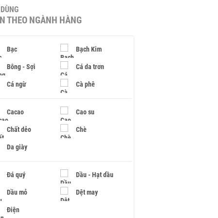
U DÙNG
IN THEO NGÀNH HÀNG
Bạc
Bạch Kim
Bông - Sợi
Cá da trơn
Cá ngừ
Cà phê
Cacao
Cao su
Chất dẻo
Chè
Da giày
Đá quý
Dầu - Hạt dầu
Dầu mỏ
Dệt may
Điện