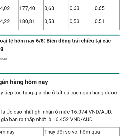
4,02
177,40
0,63
0,63
0,65
4,22
180,81
0,53
0,53
0,51
oại tệ hôm nay 6/8: Biến động trái chiều tại các
ng
10:30
 ngân hàng hôm nay
 tiếp tục tăng giá nhẹ ở tất cả các ngân hàng được
 la Úc cao nhất ghi nhận ở mức 16.074 VND/AUD.
giá bán ra thấp nhất là 16.452 VND/AUD.
ôm nay
Thay đổi so với hôm qua