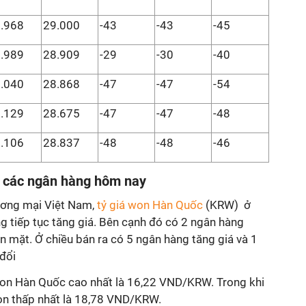
.968
29.000
-43
-43
-45
.989
28.909
-29
-30
-40
.040
28.868
-47
-47
-54
.129
28.675
-47
-47
-48
.106
28.837
-48
-48
-46
i các ngân hàng hôm nay
ương mại Việt Nam,
tỷ giá won Hàn Quốc
(KRW) ở
g tiếp tục tăng giá. Bên cạnh đó có 2 ngân hàng
 mặt. Ở chiều bán ra có 5 ngân hàng tăng giá và 1
đổi
won Hàn Quốc cao nhất là 16,22 VND/KRW. Trong khi
on thấp nhất là 18,78 VND/KRW.