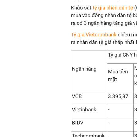
Khảo sát
tỷ giá nhân dân tệ
(
mua vào đồng nhân dân tệ bằn
ra có 3 ngân hàng tăng giá v
Tỷ giá Vietcombank
chiều mu
ra nhân dân tệ giá thấp nhất
Tỷ giá CNY 
Ngân hàng
Mua tiền
c
mặt
VCB
3.395,87
3
Vietinbank
-
3
BIDV
-
3
Techcombank
-
3