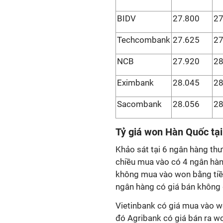
BIDV
27.800
27
Techcombank
27.625
27
NCB
27.920
28
Eximbank
28.045
28
Sacombank
28.056
28
Tỷ giá won Hàn Quốc tạ
Khảo sát tại 6 ngân hàng th
chiều mua vào có 4 ngân hàn
không mua vào won bằng tiền
ngân hàng có giá bán không 
Vietinbank có giá mua vào 
đó Agribank có giá bán ra w