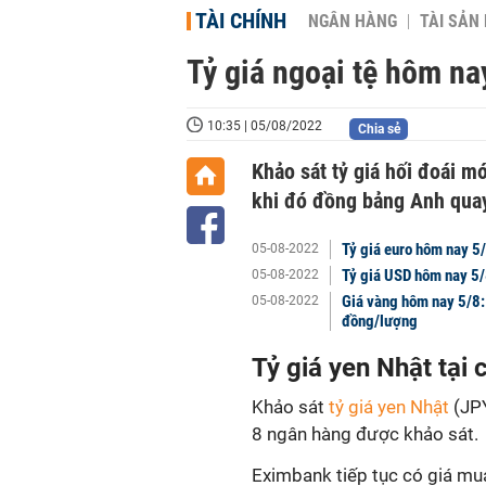
TÀI CHÍNH
NGÂN HÀNG
TÀI SẢN
Tỷ giá ngoại tệ hôm nay
10:35 | 05/08/2022
Chia sẻ
Khảo sát tỷ giá hối đoái mớ
khi đó đồng bảng Anh qua
Tỷ giá euro hôm nay 5/
05-08-2022
Tỷ giá USD hôm nay 5/8
05-08-2022
Giá vàng hôm nay 5/8
05-08-2022
đồng/lượng
Tỷ giá yen Nhật tại
Khảo sát
tỷ giá yen Nhật
(JPY
8 ngân hàng được khảo sát.
Eximbank tiếp tục có giá mu