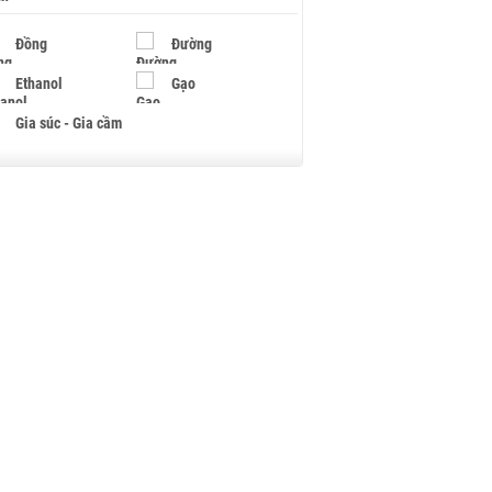
Đồng
Đường
Ethanol
Gạo
Gia súc - Gia cầm
Giấy
Gỗ
Hạt điều
Hồ tiêu - Hạt tiêu
Khí đốt
Kim loại khác
Mắc ca
Muối
Ngũ cốc
Nhựa - Hạt nhựa
Palladium
Phân bón