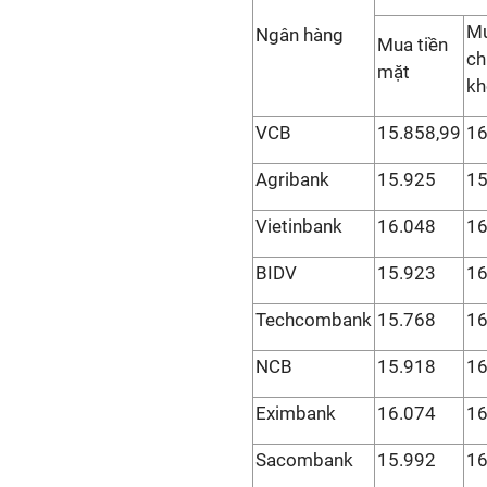
M
Ngân hàng
Mua tiền
ch
mặt
kh
VCB
15.858,99
16
Agribank
15.925
15
Vietinbank
16.048
16
BIDV
15.923
16
Techcombank
15.768
16
NCB
15.918
16
Eximbank
16.074
16
Sacombank
15.992
16