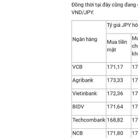
Đồng thời tại đây cũng đang
VND/JPY.
Tỷ giá JPY h
M
Ngân hàng
Mua tiền
ch
mặt
kh
VCB
171,17
17
Agribank
173,33
17
Vietinbank
172,36
17
BIDV
171,64
17
Techcombank
168,82
17
NCB
171,80
17