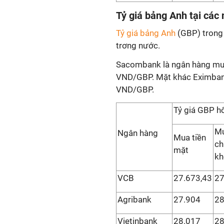
Tỷ giá bảng Anh tại các
Tỷ giá bảng Anh
(GBP) trong 
trơng nước.
Sacombank là ngân hàng mua
VND/GBP. Mặt khác Eximbank
VND/GBP.
Tỷ giá GBP h
M
Ngân hàng
Mua tiền
ch
mặt
kh
VCB
27.673,43
27
Agribank
27.904
28
Vietinbank
28.017
28