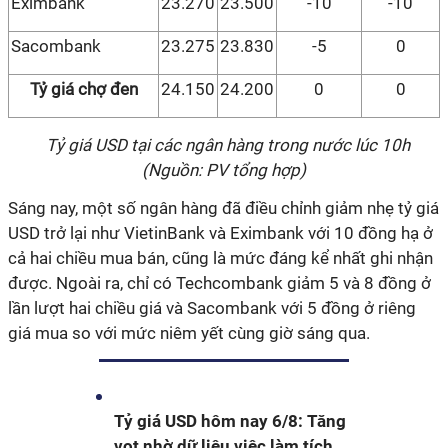
Eximbank
23.270
23.500
-10
-10
Sacombank
23.275
23.830
-5
0
Tỷ giá chợ đen
24.150
24.200
0
0
T
ỷ giá USD tại các ngân hàng trong nước lúc 10h
(Nguồn: PV tổng hợp)
Sáng nay, một số ngân hàng đã điều chỉnh giảm nhẹ tỷ giá
USD trở lại như VietinBank và Eximbank với 10 đồng hạ ở
cả hai chiều mua bán, cũng là mức đáng kể nhất ghi nhận
được. Ngoài ra, chỉ có Techcombank giảm 5 và 8 đồng ở
lần lượt hai chiều giá và Sacombank với 5 đồng ở riêng
giá mua so với mức niêm yết cùng giờ sáng qua.
Tỷ giá USD hôm nay 6/8: Tăng
vọt nhờ dữ liệu việc làm tích