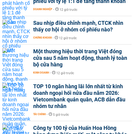
phiếu với tỷ lệ 1:1 để tăng thanh khoản
DOANH NGHIỆP
-
12 giờ trước
Sau nhịp điều chỉnh mạnh, CTCK nhìn
thấy cơ hội ở nhóm cổ phiếu nào?
CHỨNG KHOÁN
-
12 giờ trước
Một thương hiệu thời trang Việt đóng
cửa sau 5 năm hoạt động, thanh lý toàn
bộ cửa hàng
KINH DOANH
-
12 giờ trước
TOP 10 ngân hàng lãi lớn nhất từ kinh
doanh ngoại hối nửa đầu năm 2026:
Vietcombank quán quân, ACB dẫn đầu
nhóm tư nhân
TÀI CHÍNH
-
5 giờ trước
Công ty 100 tỷ của Huấn Hoa Hồng