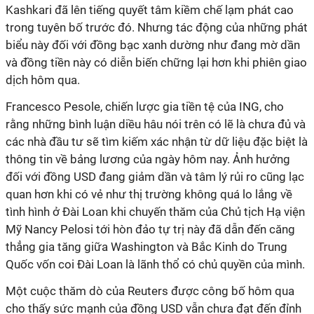
Kashkari đã lên tiếng quyết tâm kiềm chế lạm phát cao
trong tuyên bố trước đó. Nhưng tác động của những phát
biểu này đối với đồng bạc xanh dường như đang mờ dần
và đồng tiền này có diễn biến chững lại hơn khi phiên giao
dịch hôm qua.
Francesco Pesole, chiến lược gia tiền tệ của ING, cho
rằng những bình luận diều hâu nói trên có lẽ là chưa đủ và
các nhà đầu tư sẽ tìm kiếm xác nhận từ dữ liệu đặc biệt là
thông tin về bảng lương của ngày hôm nay. Ảnh hưởng
đối với đồng USD đang giảm dần và tâm lý rủi ro cũng lạc
quan hơn khi có vẻ như thị trường không quá lo lắng về
tình hình ở Đài Loan khi chuyến thăm của Chủ tịch Hạ viện
Mỹ Nancy Pelosi tới hòn đảo tự trị này đã dẫn đến căng
thẳng gia tăng giữa Washington và Bắc Kinh do Trung
Quốc vốn coi Đài Loan là lãnh thổ có chủ quyền của mình.
Một cuộc thăm dò của Reuters được công bố hôm qua
cho thấy sức mạnh của đồng USD vẫn chưa đạt đến đỉnh