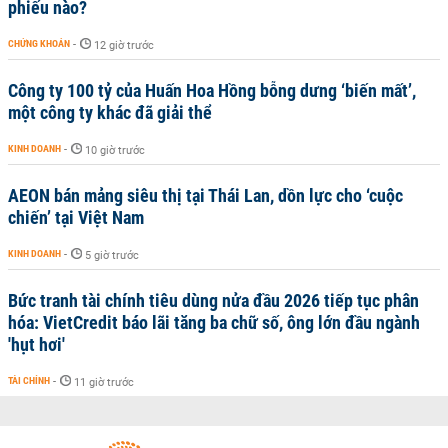
phiếu nào?
CHỨNG KHOÁN
-
12 giờ trước
Công ty 100 tỷ của Huấn Hoa Hồng bỗng dưng ‘biến mất’,
một công ty khác đã giải thể
KINH DOANH
-
10 giờ trước
AEON bán mảng siêu thị tại Thái Lan, dồn lực cho ‘cuộc
chiến’ tại Việt Nam
KINH DOANH
-
5 giờ trước
Bức tranh tài chính tiêu dùng nửa đầu 2026 tiếp tục phân
hóa: VietCredit báo lãi tăng ba chữ số, ông lớn đầu ngành
'hụt hơi'
TÀI CHÍNH
-
11 giờ trước