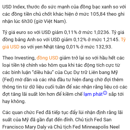
USD Index, thước đo sức mạnh của đồng bạc xanh so với
các đồng tiền chủ chốt khác hiện ở mức 105,84 theo ghi
nhận lúc 6h30 (giờ Việt Nam).
Tỷ giá euro so với USD giảm 0,11% ở mức 1,0236. Tỷ giá
đồng bảng Anh so với USD giảm 0,12% ở mức 1,2145.
Tỷ
giá USD
so với yen Nhật tăng 0,01% ở mức 132,93.
Theo Investing,
đồng USD
giảm trở lại so với hầu hết các
loại tiền tệ chính vào hôm qua khi tác động tích cực từ
các bình luận “diều hâu” của Cục Dự trữ Liên bang Mỹ
(Fed) mờ dần và các nhà đầu tư hiện đang chờ đợi thêm
thông tin từ dữ liệu cuối tuần để xác nhận rằng liệu có các
đợt tăng lãi suất lớn hơn để kiềm chế
lạm phát
sắp tới
hay không.
Các quan chức Fed đã tiếp tục đẩy lùi nhận định rằng lãi
suất của Mỹ đã gần đạt đến đỉnh. Chủ tịch Fed San
Francisco Mary Daly và Chủ tịch Fed Minneapolis Neel