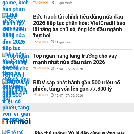
TÀI CHÍNH
-
10 giờ trước
Bức tranh tài chính tiêu dùng nửa đầu
2026 tiếp tục phân hóa: VietCredit báo
lãi tăng ba chữ số, ông lớn đầu ngành
'hụt hơi'
TÀI CHÍNH
-
11 giờ trước
Top ngân hàng tăng trưởng cho vay
mạnh nhất nửa đầu năm 2026
TÀI CHÍNH
-
16:08 | 07/08/2026
BIDV sắp phát hành gần 500 triệu cổ
phiếu, tăng vốn lên gần 77.800 tỷ
TÀI CHÍNH
-
15:07 | 07/08/2026
Tin mới
Phó thủ tướng: Xử lý đến cùng vướng mắc,