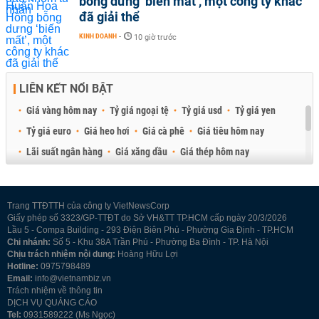
bỗng dưng ‘biến mất’, một công ty khác
đã giải thể
KINH DOANH
-
10 giờ trước
LIÊN KẾT NỔI BẬT
Giá vàng hôm nay
Tỷ giá ngoại tệ
Tỷ giá usd
Tỷ giá yen
Tỷ giá euro
Giá heo hơi
Giá cà phê
Giá tiêu hôm nay
Lãi suất ngân hàng
Giá xăng dầu
Giá thép hôm nay
Giá sầu riêng
Giá thịt heo
Giá gạo
Giá cao su
Best Retail Brokers
Diễn đàn đầu tư Việt Nam 2026
Trang TTĐTTH của công ty VietNewsCorp
Giấy phép số 3323/GP-TTĐT do Sở VH&TT TP.HCM cấp ngày 20/3/2026
Lầu 5 - Compa Building - 293 Điện Biên Phủ - Phường Gia Định - TP.HCM
Chi nhánh:
Số 5 - Khu 38A Trần Phú - Phường Ba Đình - TP. Hà Nội
Chịu trách nhiệm nội dung:
Hoàng Hữu Lợi
Hotline:
0975798489
Email:
info@vietnambiz.vn
Trách nhiệm về thông tin
DỊCH VỤ QUẢNG CÁO
Tel:
0931589222 (Ms Ngọc)