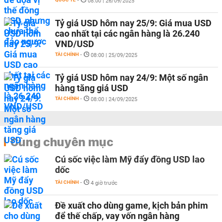
-
08:00 | 26/09/2025
Tỷ giá USD hôm nay 25/9: Giá mua USD
cao nhất tại các ngân hàng là 26.240
VND/USD
TÀI CHÍNH
-
08:00 | 25/09/2025
Tỷ giá USD hôm nay 24/9: Một số ngân
hàng tăng giá USD
TÀI CHÍNH
-
08:00 | 24/09/2025
Cùng chuyên mục
Cú sốc việc làm Mỹ đẩy đồng USD lao
dốc
TÀI CHÍNH
-
4 giờ trước
Đề xuất cho dùng game, kịch bản phim
để thế chấp, vay vốn ngân hàng