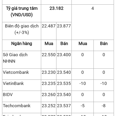
Tỷ giá trung tâm
23.182
4
(VND/USD)
Biên độ giao dịch
22.487
23.877
(+/-3%)
Ngân hàng
Mua
Bán
Mua
Bán
Sở Giao dịch
22.550
23.400
0
0
NHNN
Vietcombank
23.230
23.540
0
0
VietinBank
23.235
23.535
-10
-10
BIDV
23.260
23.540
0
0
Techcombank
23.252
23.537
-5
-8