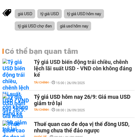
giá USD
tỷ giá USD
tỷ giá USD hôm nay
tỷ giá USD chợ đen
giá usd hôm nay
Có thể bạn quan tâm
Tỷ giá USD biến động trái chiều, chênh
lệch lãi suất USD - VND còn không đáng
kể
TÀI CHÍNH
-
15:00 | 26/09/2025
Tỷ giá USD hôm nay 26/9: Giá mua USD
giảm trở lại
TÀI CHÍNH
-
08:00 | 26/09/2025
Thuế quan cao đe dọa vị thế đồng USD,
nhưng chưa thể đảo ngược
QUỐC TẾ