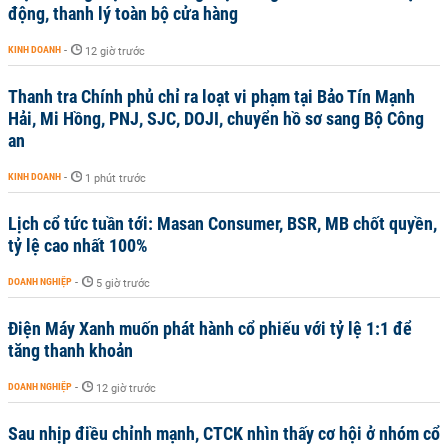
động, thanh lý toàn bộ cửa hàng
KINH DOANH
-
12 giờ trước
Thanh tra Chính phủ chỉ ra loạt vi phạm tại Bảo Tín Mạnh
Hải, Mi Hồng, PNJ, SJC, DOJI, chuyển hồ sơ sang Bộ Công
an
KINH DOANH
-
1 phút trước
Lịch cổ tức tuần tới: Masan Consumer, BSR, MB chốt quyền,
tỷ lệ cao nhất 100%
DOANH NGHIỆP
-
5 giờ trước
Điện Máy Xanh muốn phát hành cổ phiếu với tỷ lệ 1:1 để
tăng thanh khoản
DOANH NGHIỆP
-
12 giờ trước
Sau nhịp điều chỉnh mạnh, CTCK nhìn thấy cơ hội ở nhóm cổ