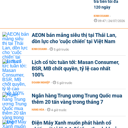
trả tiền tối đa
120 ngày
KINH DOANH
-
09:47 | 24/07/2026
AEON bán mảng siêu thị tại Thái Lan,
dồn lực cho ‘cuộc chiến’ tại Việt Nam
KINH DOANH
-
5 giờ trước
Lịch cổ tức tuần tới: Masan Consumer,
BSR, MB chốt quyền, tỷ lệ cao nhất
100%
DOANH NGHIỆP
-
5 giờ trước
Ngân hàng Trung ương Trung Quốc mua
thêm 20 tấn vàng trong tháng 7
HÀNG HÓA
-
4 giờ trước
Điện Máy Xanh muốn phát hành cổ