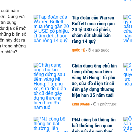
i cuối năm
hơn. Cùng với
Tập đoàn của Warren
 tín dụng
Buffett mua ròng gần
 dư địa để mở
20 tỷ USD cổ phiếu,
 những biến số
chấm dứt chuỗi bán
ến này đặt ra
ròng 14 quý
u trong những
QUỐC TẾ
-
4 giờ trước
ao nhiêu?
Chân dung ông chủ kín
tiếng đứng sau tiệm
vàng Mi Hồng: Từ phụ
xe, sửa đồ điện tử cũ
đến gây dựng thương
hiệu hơn 35 năm tuổi
KINH DOANH
-
1 phút trước
PNJ công bố thông tin
bất thường liên quan
đến vấn đề nộp thuế