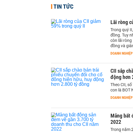
TIN TỨC
Lãi ròng c
Trong quý II
đồng. Tuy nh
còn lãi ròng
đồng và giả
DOANH NGHIỆP
CII sắp ch
động hơn 
Theo CII, số
con là BOT N
DOANH NGHIỆP
Mảng bất 
2022
Trong năm 2