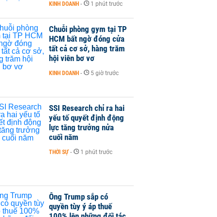
KINH DOANH
-
1 phút trước
Chuỗi phòng gym tại TP
HCM bất ngờ đóng cửa
tất cả cơ sở, hàng trăm
hội viên bơ vơ
KINH DOANH
-
5 giờ trước
SSI Research chỉ ra hai
yếu tố quyết định động
lực tăng trưởng nửa
cuối năm
THỜI SỰ
-
1 phút trước
Ông Trump sắp có
quyền tùy ý áp thuế
100% lên những đối tác