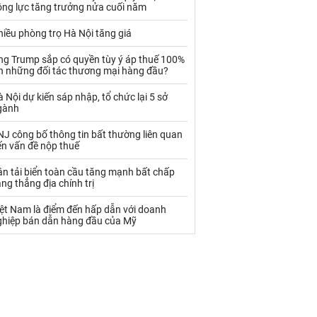
Palladium
Phân bón
ộng lực tăng trưởng nửa cuối năm
Rau - Củ -Quả
Sắt thép
iều phòng trọ Hà Nội tăng giá
Sữa
ng Trump sắp có quyền tùy ý áp thuế 100%
ên những đối tác thương mại hàng đầu?
 Nội dự kiến sáp nhập, tổ chức lại 5 sở
Than
Thức ăn chăn nuôi
gành
Thủy hải sản khác
Tôm
J công bố thông tin bất thường liên quan
ến vấn đề nộp thuế
Vàng
n tải biển toàn cầu tăng mạnh bất chấp
ng thẳng địa chính trị
VLXD khác
Xăng dầu
iệt Nam là điểm đến hấp dẫn với doanh
Xi măng - Clynker
ghiệp bán dẫn hàng đầu của Mỹ