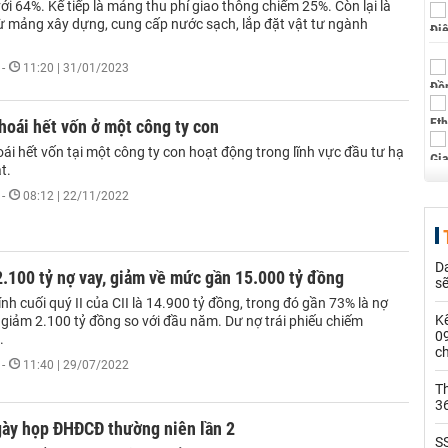
với 64%. Kế tiếp là mảng thu phí giao thông chiếm 25%. Còn lại là
ừ mảng xây dựng, cung cấp nước sạch, lắp đặt vật tư ngành
-
11:20 | 31/01/2023
hoái hết vốn ở một công ty con
ái hết vốn tại một công ty con hoạt động trong lĩnh vực đầu tư hạ
t.
-
08:12 | 22/11/2022
Da
 2.100 tỷ nợ vay, giảm về mức gần 15.000 tỷ đồng
s
ính cuối quý II của CII là 14.900 tỷ đồng, trong đó gần 73% là nợ
Kế
 giảm 2.100 tỷ đồng so với đầu năm. Dư nợ trái phiếu chiếm
0
.
c
-
11:40 | 29/07/2022
Th
36
gày họp ĐHĐCĐ thường niên lần 2
SS