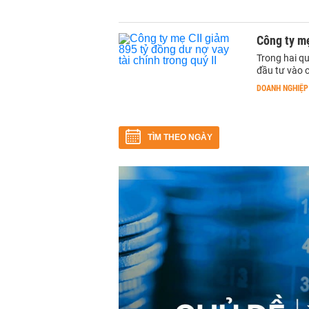
Công ty mẹ
Trong hai q
đầu tư vào c
DOANH NGHIỆP
TÌM THEO NGÀY