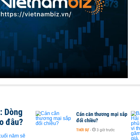
t: Dòng
Cán cân thương mại sắp
ào đâu?
đổi chiều?
THỜI SỰ
-
3 giờ trước