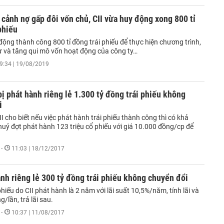
 cảnh nợ gấp đôi vốn chủ, CII vừa huy động xong 800 tỉ
phiếu
động thành công 800 tỉ đồng trái phiếu để thực hiện chương trình,
ư và tăng qui mô vốn hoạt động của công ty…
9:34 | 19/08/2019
bị phát hành riêng lẻ 1.300 tỷ đồng trái phiếu không
i
 cho biết nếu việc phát hành trái phiếu thành công thì có khả
huỷ đợt phát hành 123 triệu cổ phiếu với giá 10.000 đồng/cp để
-
11:03 | 18/12/2017
ành riêng lẻ 300 tỷ đồng trái phiếu không chuyển đổi
phiếu do CII phát hành là 2 năm với lãi suất 10,5%/năm, tính lãi và
ng/lần, trả lãi sau.
-
10:37 | 11/08/2017