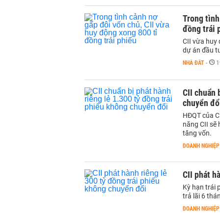
Trong tình
đồng trái 
CII vừa huy 
dự án đầu t
NHÀ ĐẤT
-
1
CII chuẩn 
chuyển đổ
HĐQT của CII
năng CII sẽ 
tăng vốn.
DOANH NGHIỆP
CII phát h
Kỳ hạn trái 
trả lãi 6 thá
DOANH NGHIỆP