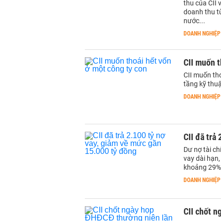
thu của CII 
doanh thu t
nước...
DOANH NGHIỆP
CII muốn t
CII muốn tho
tầng kỹ thuậ
DOANH NGHIỆP
CII đã trả
Dư nợ tài ch
vay dài hạn,
khoảng 29%
DOANH NGHIỆP
CII chốt n