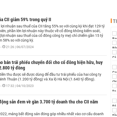
ủa CII giảm 59% trong quý II
T
, lợi nhuận sau thuế của CII tăng 55% so với cùng kỳ khi đạt 129 tỷ
iên, phần lớn lợi nhuận này thuộc về cổ đông không kiểm soát,
 (lợi nhuận sau thuế của cổ đông công ty mẹ) chỉ chiếm gần 15 tỷ
m 58% so với cùng kỳ.
-
21:26 | 06/07/2024
ào bán trái phiếu chuyển đổi cho cổ đông hiện hữu, huy
2.800 tỷ đồng
 tiền thu được sẽ được dùng để đầu tư trái phiếu của hai công ty
inh Thuận (1.200 tỷ đồng) và Xa lộ Hà Nội (1.640 tỷ đồng).
-
17:32 | 04/10/2023
động sản đem về gần 3.700 tỷ doanh thu cho CII năm
022, mảng bất động sản đóng góp nhiều nhất vào cơ cấu doanh