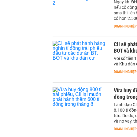
Ngay khi ĐHĐ
nếu cổ đông
sms thì liên
có hơn 2.500
DOANH NGHIỆP
CII sẽ phá
BOT và kh
Với số tiền 
và Khu dân 
DOANH NGHIỆP
Vừa huy độ
đồng tron
Lãnh đạo CII
8.100 tỉ đồn
tức. Do đó,
và nợ vay, t
DOANH NGHIỆP