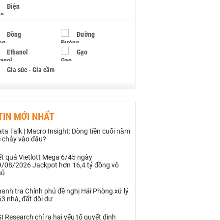
Điện
Đồng
Đường
Ethanol
Gạo
Gia súc - Gia cầm
Giấy
Gỗ
TIN MỚI NHẤT
Hạt điều
Hồ tiêu - Hạt tiêu
ta Talk | Macro Insight: Dòng tiền cuối năm
Khí đốt
ẽ chảy vào đâu?
t quả Vietlott Mega 6/45 ngày
Kim loại khác
Mắc ca
9/08/2026 Jackpot hơn 16,4 tỷ đồng vô
hủ
Muối
Ngũ cốc
anh tra Chính phủ đề nghị Hải Phòng xử lý
Nhựa - Hạt nhựa
3 nhà, đất dôi dư
I Research chỉ ra hai yếu tố quyết định