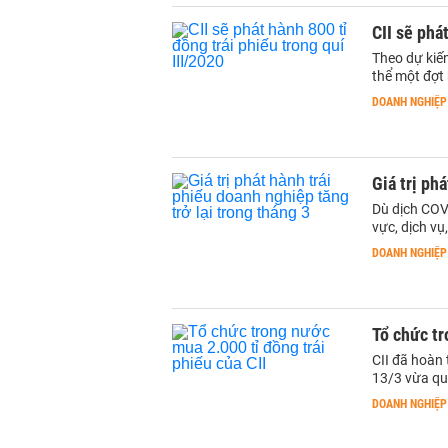
CII sẽ phá
Theo dự kiến
thể một đợt
DOANH NGHIỆP
Giá trị ph
Dù dịch COV
vực, dịch vụ
DOANH NGHIỆP
Tổ chức tr
CII đã hoàn 
13/3 vừa qu
DOANH NGHIỆP