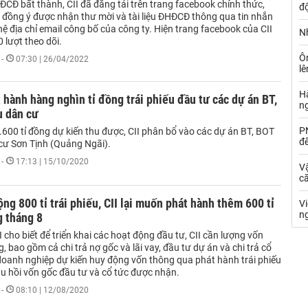
CĐ bất thành, CII đã đăng tải trên trang facebook chính thức,
đ
 đồng ý được nhận thư mời và tài liệu ĐHĐCĐ thông qua tin nhắn
 hệ địa chỉ email công bố của công ty. Hiện trang facebook của CII
Nh
 lượt theo dõi.
Ô
-
07:30 | 26/04/2022
l
Hà
t hành hàng nghìn tỉ đồng trái phiếu đầu tư các dự án BT,
n
u dân cư
PN
1.600 tỉ đồng dự kiến thu được, CII phân bổ vào các dự án BT, BOT
đ
cư Sơn Tịnh (Quảng Ngãi).
-
17:13 | 15/10/2020
Vậ
că
ng 800 tỉ trái phiếu, CII lại muốn phát hành thêm 600 tỉ
V
n
g tháng 8
 cho biết để triển khai các hoạt động đầu tư, CII cần lượng vốn
g, bao gồm cả chi trả nợ gốc và lãi vay, đầu tư dự án và chi trả cổ
 doanh nghiệp dự kiến huy động vốn thông qua phát hành trái phiếu
hu hồi vốn gốc đầu tư và cổ tức được nhận.
-
08:10 | 12/08/2020