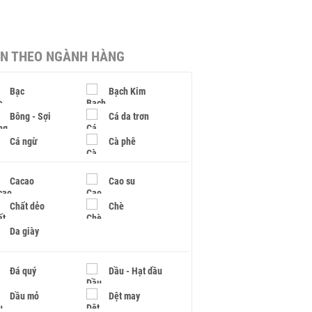
IN THEO NGÀNH HÀNG
Bạc
Bạch Kim
Bông - Sợi
Cá da trơn
Cá ngừ
Cà phê
Cacao
Cao su
Chất dẻo
Chè
Da giày
Đá quý
Dầu - Hạt dầu
Dầu mỏ
Dệt may