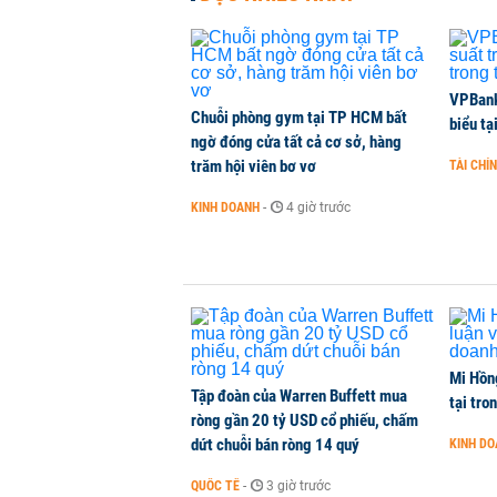
VPBank 
Chuỗi phòng gym tại TP HCM bất
biểu tạ
ngờ đóng cửa tất cả cơ sở, hàng
trăm hội viên bơ vơ
TÀI CHÍ
KINH DOANH
-
4 giờ trước
Mi Hồng
Tập đoàn của Warren Buffett mua
tại tro
ròng gần 20 tỷ USD cổ phiếu, chấm
dứt chuỗi bán ròng 14 quý
KINH D
QUỐC TẾ
-
3 giờ trước