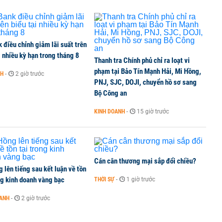
điều chỉnh giảm lãi suất trên
i nhiều kỳ hạn trong tháng 8
Thanh tra Chính phủ chỉ ra loạt vi
phạm tại Bảo Tín Mạnh Hải, Mi Hồng,
NH
-
2 giờ trước
PNJ, SJC, DOJI, chuyển hồ sơ sang
Bộ Công an
KINH DOANH
-
15 giờ trước
Cán cân thương mại sắp đổi chiều?
 lên tiếng sau kết luận về tồn
ng kinh doanh vàng bạc
THỜI SỰ
-
1 giờ trước
OANH
-
2 giờ trước