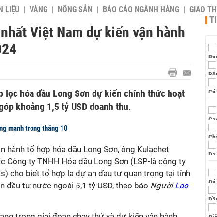
 LIỆU
VÀNG
NÔNG SẢN
BÁO CÁO NGÀNH HÀNG
GIAO T
T
 nhất Việt Nam dự kiến vận hành
024
p lọc hóa dầu Long Sơn dự kiến chính thức hoạt
góp khoảng 1,5 tỷ USD doanh thu.
ăng mạnh trong tháng 10
ận hành tổ hợp hóa dầu Long Sơn, ông Kulachet
c Công ty TNHH Hóa dầu Long Sơn (LSP-là công ty
) cho biết tổ hợp là dự án đầu tư quan trọng tại tỉnh
ốn đầu tư nước ngoài 5,1 tỷ USD, theo báo
Người
Lao
ang trong giai đoạn chạy thử và dự kiến vận hành