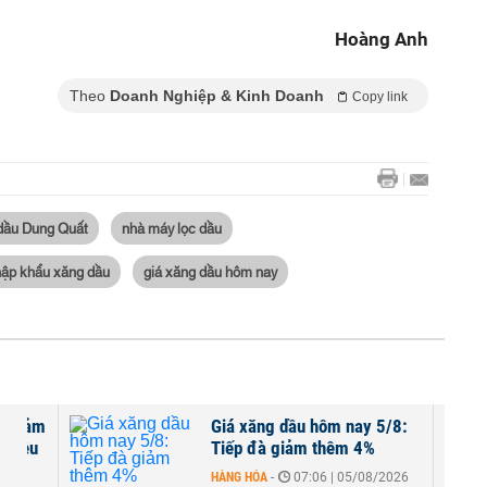
Hoàng Anh
Theo
Doanh Nghiệp & Kinh Doanh
Copy link
dầu Dung Quất
nhà máy lọc dầu
ập khẩu xăng dầu
giá xăng dầu hôm nay
t giảm
Giá xăng dầu hôm nay 5/8:
 chiều
Tiếp đà giảm thêm 4%
HÀNG HÓA
-
07:06 | 05/08/2026