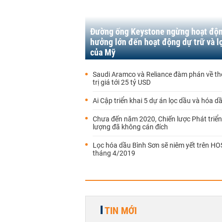
Đường ống Keystone ngừng hoạt độ
hưởng lớn đến hoạt động dự trữ và l
của Mỹ
Saudi Aramco và Reliance đàm phán về t
trị giá tới 25 tỷ USD
Ai Cập triển khai 5 dự án lọc dầu và hóa d
Chưa đến năm 2020, Chiến lược Phát triể
lượng đã không cán đích
Lọc hóa dầu Bình Sơn sẽ niêm yết trên HO
tháng 4/2019
TIN MỚI