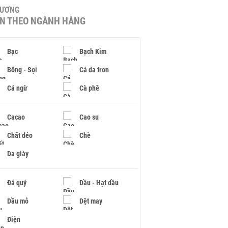
HƯƠNG
IN THEO NGÀNH HÀNG
Bạc
Bạch Kim
Bông - Sợi
Cá da trơn
Cá ngừ
Cà phê
Cacao
Cao su
Chất dẻo
Chè
Da giày
Đá quý
Dầu - Hạt dầu
Dầu mỏ
Dệt may
Điện