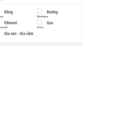
Đồng
Đường
Ethanol
Gạo
Gia súc - Gia cầm
Giấy
Gỗ
Hạt điều
Hồ tiêu - Hạt tiêu
Khí đốt
Kim loại khác
Mắc ca
Muối
Ngũ cốc
Nhựa - Hạt nhựa
Palladium
Phân bón