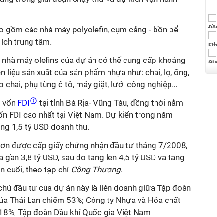
 gồm các nhà máy polyolefin, cụm cảng - bồn bể
ích trung tâm.
, nhà máy olefins của dự án có thể cung cấp khoảng
yên liệu sản xuất của sản phẩm nhựa như: chai, lọ, ống,
p chai, phụ tùng ô tô, máy giặt, lưới công nghiệp…
 vốn
FDI
tại tỉnh Bà Rịa- Vũng Tàu, đồng thời nằm
ốn FDI cao nhất tại Việt Nam. Dự kiến trong năm
g 1,5 tỷ USD doanh thu.
Sơn được cấp giấy chứng nhận đầu tư tháng 7/2008,
à gần 3,8 tỷ USD, sau đó tăng lên 4,5 tỷ USD và tăng
n cuối, theo tạp chí
Công Thương
.
chủ đầu tư của dự án này là liên doanh giữa Tập đoàn
a Thái Lan chiếm 53%; Công ty Nhựa và Hóa chất
18%; Tập đoàn Dầu khí Quốc gia Việt Nam