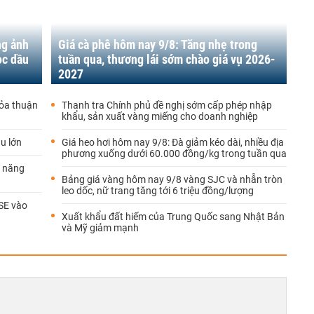
ng ảnh
Giá cà phê hôm nay 9/8: Tăng nhẹ trong
ọc dầu
tuần qua, thương lái sớm chào giá vụ 2026-
2027
hỏa thuận
Thanh tra Chính phủ đề nghị sớm cấp phép nhập
khẩu, sản xuất vàng miếng cho doanh nghiệp
ầu lớn
Giá heo hơi hôm nay 9/8: Đà giảm kéo dài, nhiều địa
phương xuống dưới 60.000 đồng/kg trong tuần qua
n năng
Bảng giá vàng hôm nay 9/8 vàng SJC và nhẫn tròn
leo dốc, nữ trang tăng tới 6 triệu đồng/lượng
SE vào
Xuất khẩu đất hiếm của Trung Quốc sang Nhật Bản
và Mỹ giảm mạnh