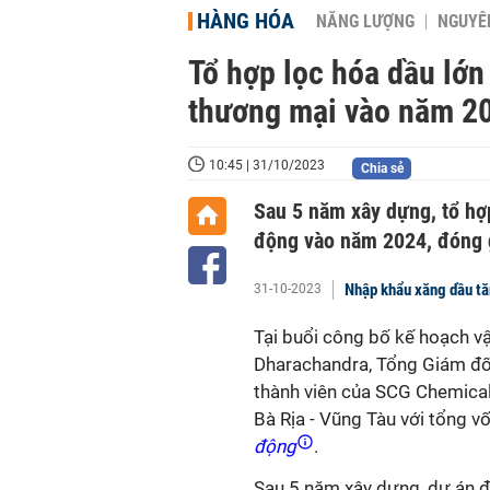
HÀNG HÓA
NĂNG LƯỢNG
NGUYÊN
Tổ hợp lọc hóa dầu lớn
thương mại vào năm 2
10:45 | 31/10/2023
Chia sẻ
Sau 5 năm xây dựng, tổ hợ
động vào năm 2024, đóng 
Nhập khẩu xăng dầu t
31-10-2023
Tại buổi công bố kế hoạch v
Dharachandra, Tổng Giám đố
thành viên của SCG Chemicals
Bà Rịa - Vũng Tàu với tổng v
động
.
Sau 5 năm xây dựng, dự án đ