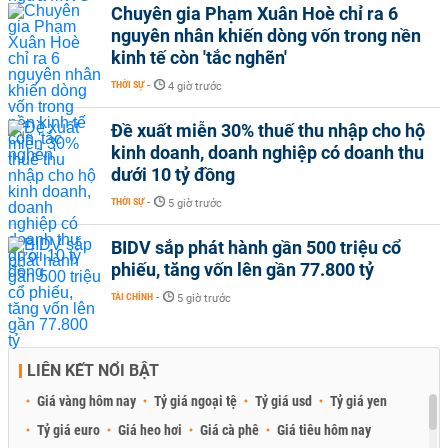
Chuyên gia Phạm Xuân Hoè chỉ ra 6
nguyên nhân khiến dòng vốn trong nền
kinh tế còn 'tắc nghẽn'
THỜI SỰ
-
4 giờ trước
Đề xuất miễn 30% thuế thu nhập cho hộ
kinh doanh, doanh nghiệp có doanh thu
dưới 10 tỷ đồng
THỜI SỰ
-
5 giờ trước
BIDV sắp phát hành gần 500 triệu cổ
phiếu, tăng vốn lên gần 77.800 tỷ
TÀI CHÍNH
-
5 giờ trước
LIÊN KẾT NỔI BẬT
Giá vàng hôm nay
Tỷ giá ngoại tệ
Tỷ giá usd
Tỷ giá yen
Tỷ giá euro
Giá heo hơi
Giá cà phê
Giá tiêu hôm nay