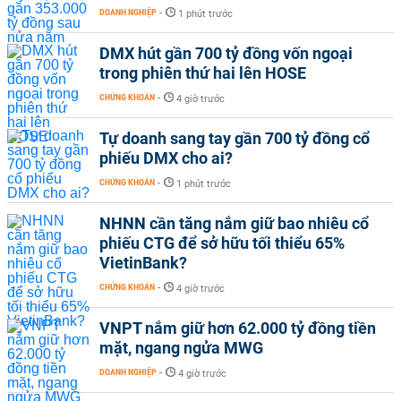
DOANH NGHIỆP
-
1 phút trước
DMX hút gần 700 tỷ đồng vốn ngoại
trong phiên thứ hai lên HOSE
CHỨNG KHOÁN
-
4 giờ trước
Tự doanh sang tay gần 700 tỷ đồng cổ
phiếu DMX cho ai?
CHỨNG KHOÁN
-
1 phút trước
NHNN cần tăng nắm giữ bao nhiêu cổ
phiếu CTG để sở hữu tối thiểu 65%
VietinBank?
CHỨNG KHOÁN
-
4 giờ trước
VNPT nắm giữ hơn 62.000 tỷ đồng tiền
mặt, ngang ngửa MWG
DOANH NGHIỆP
-
4 giờ trước