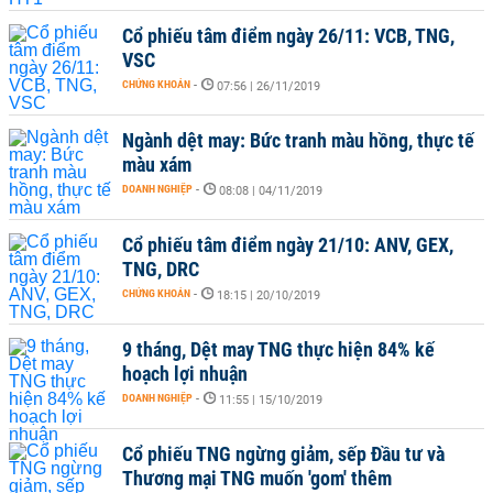
Cổ phiếu tâm điểm ngày 26/11: VCB, TNG,
VSC
CHỨNG KHOÁN
-
07:56 | 26/11/2019
Ngành dệt may: Bức tranh màu hồng, thực tế
màu xám
DOANH NGHIỆP
-
08:08 | 04/11/2019
Cổ phiếu tâm điểm ngày 21/10: ANV, GEX,
TNG, DRC
CHỨNG KHOÁN
-
18:15 | 20/10/2019
9 tháng, Dệt may TNG thực hiện 84% kế
hoạch lợi nhuận
DOANH NGHIỆP
-
11:55 | 15/10/2019
Cổ phiếu TNG ngừng giảm, sếp Đầu tư và
Thương mại TNG muốn 'gom' thêm