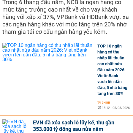
Trong 6 tháng đầu năm, NCB là ngân hàng có
mức tăng trưởng cao nhất về cho vay khách
hàng với xấp xỉ 37%, VPBank và HDBank vượt xa
các ngân hàng khác với mức tăng trên 20% nhờ
tham gia tái cơ cấu ngân hàng yếu kém.
TOP 10 ngân
hàng có thu
nhập lãi thuần
cao nhất nửa
đầu năm 2026:
VietinBank
vươn lên dẫn
đầu, 5 nhà băng
tăng trên 30%
TÀI CHÍNH
-
15:12 | 05/08/2026
EVN đã xóa sạch lỗ lũy kế, thu gần
353.000 tỷ đồng sau nửa năm