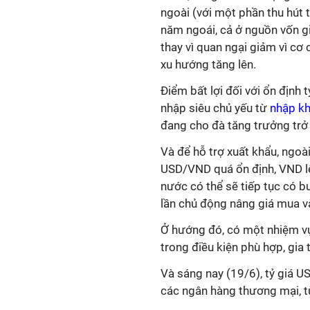
ngoài (với một phần thu hút t
năm ngoái, cả ở nguồn vốn gi
thay vì quan ngại giảm vì cơ 
xu hướng tăng lên.
Điểm bất lợi đối với ổn định 
nhập siêu chủ yếu từ
nhập k
đang cho đà tăng trưởng trở l
Và để hỗ trợ xuất khẩu, ngoài
USD/VND quá ổn định, VND lê
nước có thể sẽ tiếp tục có b
lần chủ động nâng giá mua v
Ở hướng đó, có một nhiệm vụ
trong điều kiện phù hợp, gia 
Và sáng nay (19/6), tỷ giá 
các ngân hàng thương mại, t