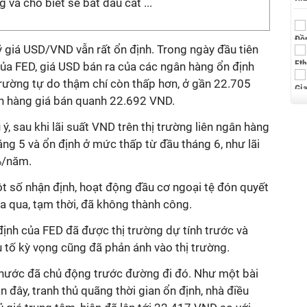
g và cho biết sẽ bắt đầu cắt ...
tỷ giá USD/VND vẫn rất ổn định. Trong ngày đầu tiên
của FED, giá USD bán ra của các ngân hàng ổn định
trường tự do thậm chí còn thấp hơn, ở gần 22.705
gân hàng giá bán quanh 22.692 VND.
ý, sau khi lãi suất VND trên thị trường liên ngân hàng
áng 5 và ổn định ở mức thấp từ đầu tháng 6, như lãi
%/năm.
ột số nhận định, hoạt động đầu cơ ngoại tệ đón quyết
ừa qua, tạm thời, đã không thành công.
ịnh của FED đã được thị trường dự tính trước và
 tố kỳ vọng cũng đã phản ánh vào thị trường.
nước đã chủ động trước đường đi đó. Như một bài
đây, tranh thủ quãng thời gian ổn định, nhà điều