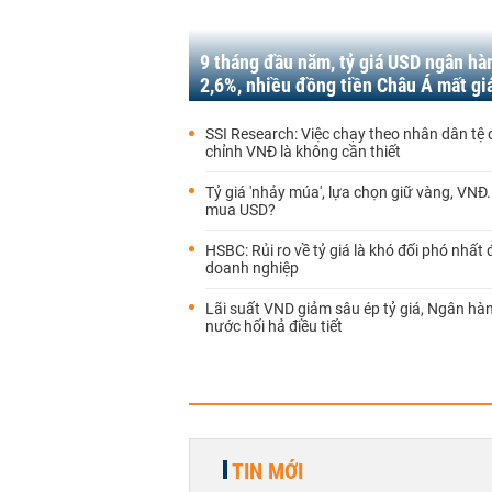
9 tháng đầu năm, tỷ giá USD ngân hà
2,6%, nhiều đồng tiền Châu Á mất g
SSI Research: Việc chạy theo nhân dân tệ 
chỉnh VNĐ là không cần thiết
Tỷ giá 'nhảy múa', lựa chọn giữ vàng, VNĐ.
mua USD?
HSBC: Rủi ro về tỷ giá là khó đối phó nhất đ
doanh nghiệp
Lãi suất VND giảm sâu ép tỷ giá, Ngân hà
nước hối hả điều tiết
TIN MỚI