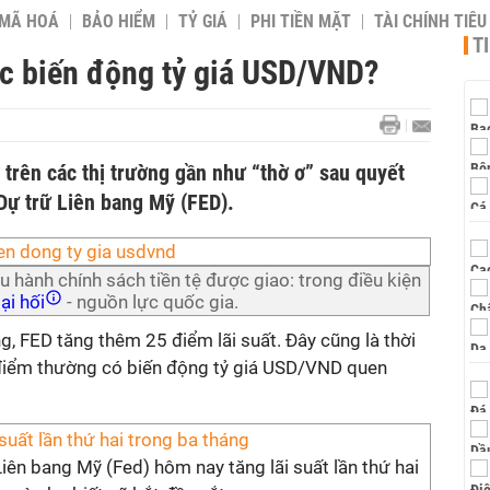
 MÃ HOÁ
BẢO HIỂM
TỶ GIÁ
PHI TIỀN MẶT
TÀI CHÍNH TIÊ
T
ớc biến động tỷ giá USD/VND?
trên các thị trường gần như “thờ ơ” sau quyết
 Dự trữ Liên bang Mỹ (FED).
 hành chính sách tiền tệ được giao: trong điều kiện
ại hối
- nguồn lực quốc gia.
g, FED tăng thêm 25 điểm lãi suất. Đây cũng là thời
 điểm thường có biến động tỷ giá USD/VND quen
 suất lần thứ hai trong ba tháng
iên bang Mỹ (Fed) hôm nay tăng lãi suất lần thứ hai