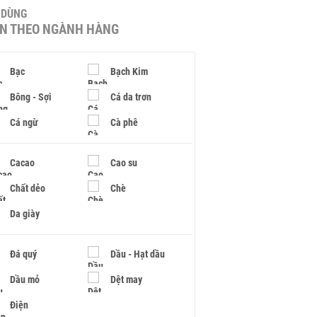
U DÙNG
IN THEO NGÀNH HÀNG
Bạc
Bạch Kim
Bông - Sợi
Cá da trơn
Cá ngừ
Cà phê
Cacao
Cao su
Chất dẻo
Chè
Da giày
Đá quý
Dầu - Hạt dầu
Dầu mỏ
Dệt may
Điện