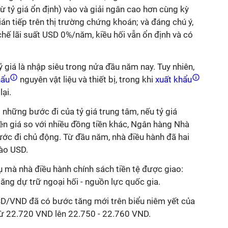
ừ tỷ giá ổn định) vào và giải ngân cao hơn cùng kỳ
án tiếp trên thị trường chứng khoán; và đáng chú ý,
chế lãi suất USD 0%/năm, kiều hối vẫn ổn định và có
tỷ giá là nhập siêu trong nửa đầu năm nay. Tuy nhiên,
hẩu
nguyên vật liệu và thiết bị, trong khi
xuất khẩu
ại.
 những bước đi của tỷ giá trung tâm, nếu tỷ giá
n giá so với nhiều đồng tiền khác, Ngân hàng Nhà
ước đi chủ động. Từ đầu năm, nhà điều hành đã hai
ào USD.
 mà nhà điều hành chính sách tiền tệ được giao:
tăng dự trữ ngoại hối - nguồn lực quốc gia.
USD/VND đã có bước tăng mới trên biểu niêm yết của
ừ 22.720 VND lên 22.750 - 22.760 VND.