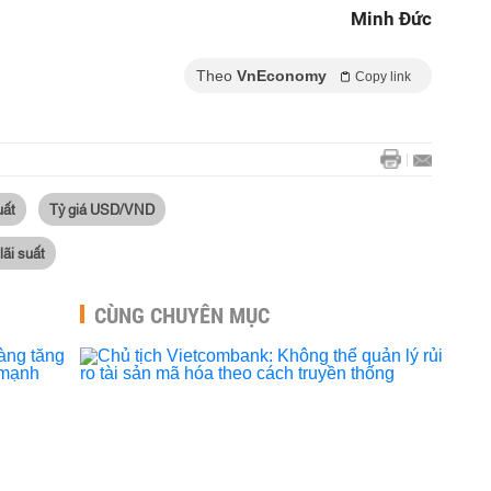
Minh Đức
Theo
VnEconomy
Copy link
uất
Tỷ giá USD/VND
lãi suất
CÙNG CHUYÊN MỤC