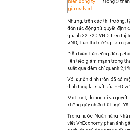
trong 3 thán
Nhưng, trên các thị trường, 
đón tác động từ quyết định 
quanh 22.720 VND; trên thị 
VND; trên thị trường liên n
Diễn biến trên cũng đáng chú 
liên tiếp giảm mạnh trong th
suất qua đêm chỉ quanh 2,1
Với sự ổn định trên, đã có m
định tăng lãi suất của FED v
Một mặt, đường đi và quyết đ
không gây nhiều bất ngờ. Yếu
Trong nước, Ngân hàng Nhà 
viết VnEconomy phản ánh gần 