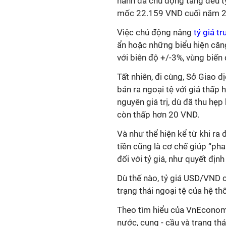
hành đã chủ động tăng đều tỷ
mốc 22.159 VND cuối năm 
Việc chủ động nâng
tỷ giá t
ẩn hoặc những biểu hiện căng
với biên độ +/-3%, vùng biế
Tất nhiên, đi cùng, Sở Giao 
bán ra ngoại tệ với giá thấp
nguyên giá trị, dù đã thu hẹ
còn thấp hơn 20 VND.
Và như thể hiện kể từ khi ra 
tiền cũng là cơ chế giúp “ph
đối với tỷ giá, như quyết định
Dù thế nào, tỷ giá USD/VND c
trạng thái ngoại tệ của hệ th
Theo tìm hiểu của VnEconom
nước, cung - cầu và trạng thá