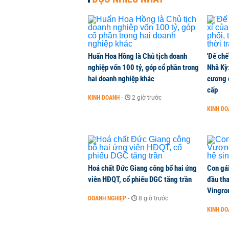
Huấn Hoa Hồng là Chủ tịch doanh
'Đế chế
nghiệp vốn 100 tỷ, góp cổ phần trong
Nhã Kỳ:
hai doanh nghiệp khác
cương đ
cấp
KINH DOANH
-
2 giờ trước
KINH D
Hoá chất Đức Giang công bố hai ứng
Con gá
viên HĐQT, cổ phiếu DGC tăng trần
đầu tha
Vingro
DOANH NGHIỆP
-
8 giờ trước
KINH D