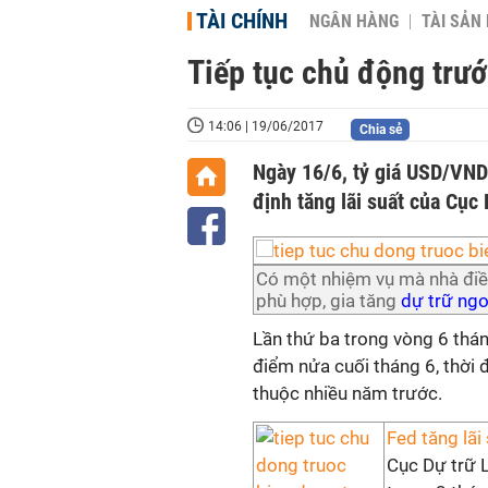
TÀI CHÍNH
NGÂN HÀNG
TÀI SẢN
Tiếp tục chủ động trư
14:06 | 19/06/2017
Chia sẻ
Ngày 16/6, tỷ giá USD/VND 
định tăng lãi suất của Cục
Có một nhiệm vụ mà nhà điều
phù hợp, gia tăng
dự trữ ngo
Lần thứ ba trong vòng 6 thán
điểm nửa cuối tháng 6, thời
thuộc nhiều năm trước.
Fed tăng lãi
Cục Dự trữ L