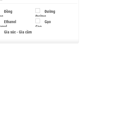
Đồng
Đường
Ethanol
Gạo
Gia súc - Gia cầm
Giấy
Gỗ
Hạt điều
Hồ tiêu - Hạt tiêu
Khí đốt
Kim loại khác
Mắc ca
Muối
Ngũ cốc
Nhựa - Hạt nhựa
Palladium
Phân bón