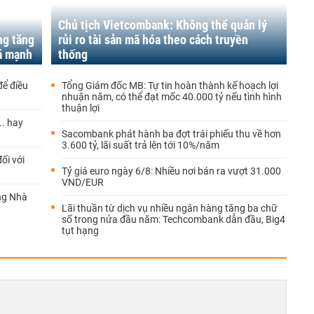
Chủ tịch Vietcombank: Không thể quản lý
ng tăng
rủi ro tài sản mã hóa theo cách truyền
iá mạnh
thống
để điều
Tổng Giám đốc MB: Tự tin hoàn thành kế hoạch lợi
nhuận năm, có thể đạt mốc 40.000 tỷ nếu tình hình
thuận lợi
.. hay
Sacombank phát hành ba đợt trái phiếu thu về hơn
3.600 tỷ, lãi suất trả lên tới 10%/năm
ối với
Tỷ giá euro ngày 6/8: Nhiều nơi bán ra vượt 31.000
VND/EUR
ng Nhà
Lãi thuần từ dịch vụ nhiều ngân hàng tăng ba chữ
số trong nửa đầu năm: Techcombank dẫn đầu, Big4
tụt hạng