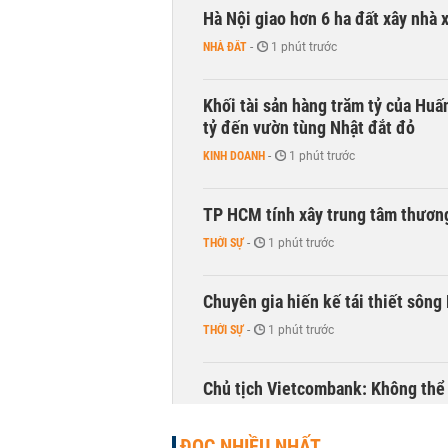
Hà Nội giao hơn 6 ha đất xây nhà 
NHÀ ĐẤT
-
1 phút trước
Khối tài sản hàng trăm tỷ của Huấ
tỷ đến vườn tùng Nhật đắt đỏ
KINH DOANH
-
1 phút trước
TP HCM tính xây trung tâm thương
THỜI SỰ
-
1 phút trước
Chuyên gia hiến kế tái thiết sông
THỜI SỰ
-
1 phút trước
Chủ tịch Vietcombank: Không thể q
TÀI CHÍNH
-
1 phút trước
ĐỌC NHIỀU NHẤT