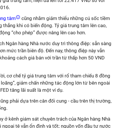
 giá trung tâm, hiện đã lên tới 22.417 VND so với
2016.
rung tâm
cũng nhằm giảm thiểu những cú sốc tiềm
 thẳng khi có biến động. Tỷ giá trung tâm lên cao,
n động “cho phép” được nâng lên cao hơn.
dịch Ngân hàng Nhà nước duy trì thông điệp: sẵn sàng
 hơn mức trần biên độ. Đến nay, thông điệp này vẫn
p khoảng cách giá bán với trần từ thấp hơn 50 VND
đời, cơ chế tỷ giá trung tâm với rổ tham chiếu 8 đồng
a loãng”, giảm chấn những tác động lớn từ bên ngoài
 FED tăng lãi suất là một ví dụ.
ũng phải dựa trên cân đối cung - cầu trên thị trường,
ống.
y ở kênh giám sát chuyên trách của Ngân hàng Nhà
i ngoại tệ vẫn ổn định và tốt; nguồn vốn đầu tư nước