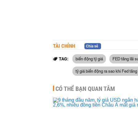
TÀI CHÍNH
Chia sẻ
biến động tỷ giá
FED tăng lãi s
TAG:
tỷ giá biến động ra sao khi Fed tăng 
CÓ THỂ BẠN QUAN TÂM