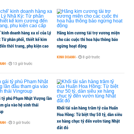
’ kinh doanh hàng xa xỉ của Lý
Hãng kim cương tài trợ vương miện
 Từ phân phối, thiết kế kim
cho các cuộc thi hoa hậu thông báo
ến thời trang, phụ kiện cao
ngừng hoạt động
KINH DOANH
-
8 giờ trước
OANH
-
13 giờ trước
i tỷ phú Phạm Nhật Vượng lần
m gia vào hệ sinh thái
Khối tài sản hàng trăm tỷ của Huấn
up
Hoa Hồng: Từ biệt thự 50 tỷ, dàn siêu
xe hàng chục tỷ đến vườn tùng Nhật
OANH
-
3 giờ trước
đắt đỏ