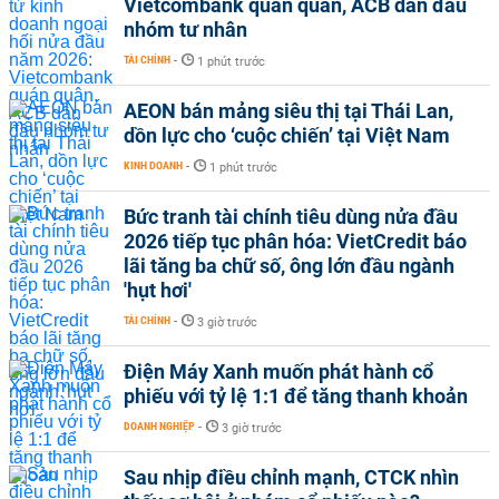
Vietcombank quán quân, ACB dẫn đầu
nhóm tư nhân
TÀI CHÍNH
-
1 phút trước
AEON bán mảng siêu thị tại Thái Lan,
dồn lực cho ‘cuộc chiến’ tại Việt Nam
KINH DOANH
-
1 phút trước
Bức tranh tài chính tiêu dùng nửa đầu
2026 tiếp tục phân hóa: VietCredit báo
lãi tăng ba chữ số, ông lớn đầu ngành
'hụt hơi'
TÀI CHÍNH
-
3 giờ trước
Điện Máy Xanh muốn phát hành cổ
phiếu với tỷ lệ 1:1 để tăng thanh khoản
DOANH NGHIỆP
-
3 giờ trước
Sau nhịp điều chỉnh mạnh, CTCK nhìn