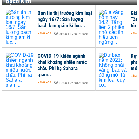
Bạch Kim
Bản tin thị trường kim loại
Giá
ngày 16/7: Sản lượng
Tăn
bạch kim giảm kỉ lục...
tín 
HÀNG HÓA
-
HÀNG
01:00 | 17/07/2020
COVID-19 khiến ngành
Dự 
khai khoáng nhiều nước
phả
châu Phi hạ Sahara
mới 
giảm...
HÀNG
HÀNG HÓA
-
15:00 | 24/06/2020