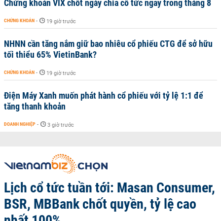
Chứng khoán VIX chốt ngày chia cổ tức ngay trong tháng 8
CHỨNG KHOÁN
-
19 giờ trước
NHNN cần tăng nắm giữ bao nhiêu cổ phiếu CTG để sở hữu
tối thiểu 65% VietinBank?
CHỨNG KHOÁN
-
19 giờ trước
Điện Máy Xanh muốn phát hành cổ phiếu với tỷ lệ 1:1 để
tăng thanh khoản
DOANH NGHIỆP
-
3 giờ trước
Lịch cổ tức tuần tới: Masan Consumer,
BSR, MBBank chốt quyền, tỷ lệ cao
nhất 100%