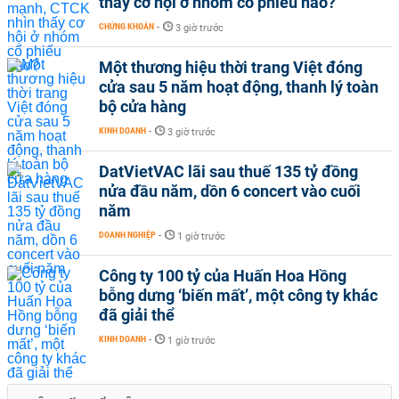
thấy cơ hội ở nhóm cổ phiếu nào?
CHỨNG KHOÁN
-
3 giờ trước
Một thương hiệu thời trang Việt đóng
cửa sau 5 năm hoạt động, thanh lý toàn
bộ cửa hàng
KINH DOANH
-
3 giờ trước
DatVietVAC lãi sau thuế 135 tỷ đồng
nửa đầu năm, dồn 6 concert vào cuối
năm
DOANH NGHIỆP
-
1 giờ trước
Công ty 100 tỷ của Huấn Hoa Hồng
bỗng dưng ‘biến mất’, một công ty khác
đã giải thể
KINH DOANH
-
1 giờ trước