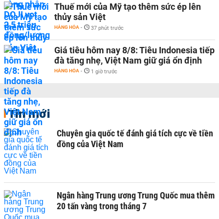
Thuế mới của Mỹ tạo thêm sức ép lên
thủy sản Việt
HÀNG HÓA
-
37 phút trước
Giá tiêu hôm nay 8/8: Tiêu Indonesia tiếp
đà tăng nhẹ, Việt Nam giữ giá ổn định
HÀNG HÓA
-
1 giờ trước
Tin mới
Chuyên gia quốc tế đánh giá tích cực về tiền
đồng của Việt Nam
Ngân hàng Trung ương Trung Quốc mua thêm
20 tấn vàng trong tháng 7