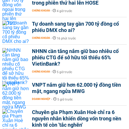
trong phiên thứ hai lên HOSE
CHỨNG KHOÁN
-
4 giờ trước
Tự doanh sang tay gần 700 tỷ đồng cổ
phiếu DMX cho ai?
CHỨNG KHOÁN
-
16 phút trước
NHNN cần tăng nắm giữ bao nhiêu cổ
phiếu CTG để sở hữu tối thiểu 65%
VietinBank?
CHỨNG KHOÁN
-
5 giờ trước
VNPT nắm giữ hơn 62.000 tỷ đồng tiền
mặt, ngang ngửa MWG
DOANH NGHIỆP
-
5 giờ trước
Chuyên gia Phạm Xuân Hoè chỉ ra 6
nguyên nhân khiến dòng vốn trong nền
kinh tế còn 'tắc nghẽn'