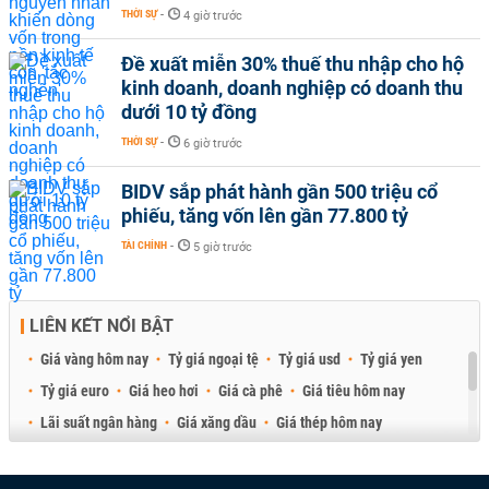
THỜI SỰ
-
4 giờ trước
Đề xuất miễn 30% thuế thu nhập cho hộ
kinh doanh, doanh nghiệp có doanh thu
dưới 10 tỷ đồng
THỜI SỰ
-
6 giờ trước
BIDV sắp phát hành gần 500 triệu cổ
phiếu, tăng vốn lên gần 77.800 tỷ
TÀI CHÍNH
-
5 giờ trước
LIÊN KẾT NỔI BẬT
Giá vàng hôm nay
Tỷ giá ngoại tệ
Tỷ giá usd
Tỷ giá yen
Tỷ giá euro
Giá heo hơi
Giá cà phê
Giá tiêu hôm nay
Lãi suất ngân hàng
Giá xăng dầu
Giá thép hôm nay
Giá sầu riêng
Giá thịt heo
Giá gạo
Giá cao su
Best Retail Brokers
Diễn đàn đầu tư Việt Nam 2026