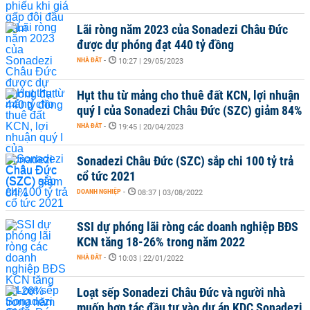
Lãi ròng năm 2023 của Sonadezi Châu Đức
được dự phóng đạt 440 tỷ đồng
NHÀ ĐẤT
-
10:27 | 29/05/2023
Hụt thu từ mảng cho thuê đất KCN, lợi nhuận
quý I của Sonadezi Châu Đức (SZC) giảm 84%
NHÀ ĐẤT
-
19:45 | 20/04/2023
Sonadezi Châu Đức (SZC) sắp chi 100 tỷ trả
cổ tức 2021
DOANH NGHIỆP
-
08:37 | 03/08/2022
SSI dự phóng lãi ròng các doanh nghiệp BĐS
KCN tăng 18-26% trong năm 2022
NHÀ ĐẤT
-
10:03 | 22/01/2022
Loạt sếp Sonadezi Châu Đức và người nhà
muốn hợp tác đầu tư vào dự án KDC Sonadezi