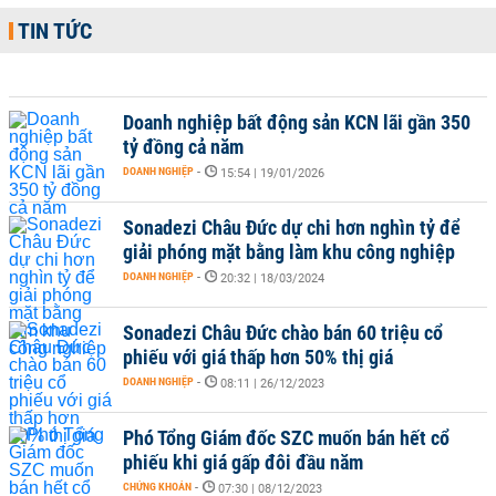
TIN TỨC
Doanh nghiệp bất động sản KCN lãi gần 350
tỷ đồng cả năm
DOANH NGHIỆP
-
15:54 | 19/01/2026
Sonadezi Châu Đức dự chi hơn nghìn tỷ để
giải phóng mặt bằng làm khu công nghiệp
DOANH NGHIỆP
-
20:32 | 18/03/2024
Sonadezi Châu Đức chào bán 60 triệu cổ
phiếu với giá thấp hơn 50% thị giá
DOANH NGHIỆP
-
08:11 | 26/12/2023
Phó Tổng Giám đốc SZC muốn bán hết cổ
phiếu khi giá gấp đôi đầu năm
CHỨNG KHOÁN
-
07:30 | 08/12/2023