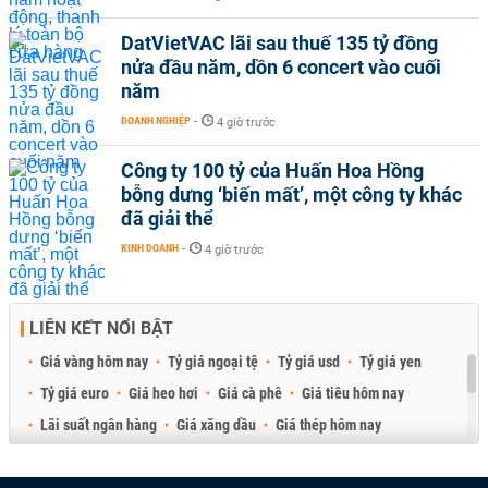
DatVietVAC lãi sau thuế 135 tỷ đồng
nửa đầu năm, dồn 6 concert vào cuối
năm
DOANH NGHIỆP
-
4 giờ trước
Công ty 100 tỷ của Huấn Hoa Hồng
bỗng dưng ‘biến mất’, một công ty khác
đã giải thể
KINH DOANH
-
4 giờ trước
LIÊN KẾT NỔI BẬT
Giá vàng hôm nay
Tỷ giá ngoại tệ
Tỷ giá usd
Tỷ giá yen
Tỷ giá euro
Giá heo hơi
Giá cà phê
Giá tiêu hôm nay
Lãi suất ngân hàng
Giá xăng dầu
Giá thép hôm nay
Giá sầu riêng
Giá thịt heo
Giá gạo
Giá cao su