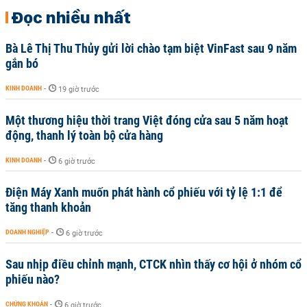
Đọc nhiều nhất
Bà Lê Thị Thu Thủy gửi lời chào tạm biệt VinFast sau 9 năm
gắn bó
KINH DOANH
-
19 giờ trước
Một thương hiệu thời trang Việt đóng cửa sau 5 năm hoạt
động, thanh lý toàn bộ cửa hàng
KINH DOANH
-
6 giờ trước
Điện Máy Xanh muốn phát hành cổ phiếu với tỷ lệ 1:1 để
tăng thanh khoản
DOANH NGHIỆP
-
6 giờ trước
Sau nhịp điều chỉnh mạnh, CTCK nhìn thấy cơ hội ở nhóm cổ
phiếu nào?
CHỨNG KHOÁN
-
6 giờ trước