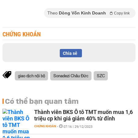
Theo
Dòng Vốn Kinh Doanh
Copy link
CHỨNG KHOÁN
Chia sẻ
giao dịch nội bộ
Sonadezi Châu Đức
SZC
Có thể bạn quan tâm
Thành viên BKS Ô tô TMT muốn mua 1,6
triệu cp khi giá giảm 40% từ đỉnh
CHỨNG KHOÁN
-
07:16 | 29/12/2023