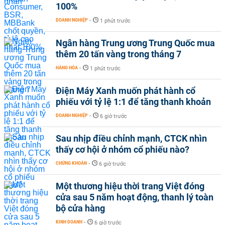
100%
DOANH NGHIỆP
-
1 phút trước
Ngân hàng Trung ương Trung Quốc mua
thêm 20 tấn vàng trong tháng 7
HÀNG HÓA
-
1 phút trước
Điện Máy Xanh muốn phát hành cổ
phiếu với tỷ lệ 1:1 để tăng thanh khoản
DOANH NGHIỆP
-
6 giờ trước
Sau nhịp điều chỉnh mạnh, CTCK nhìn
thấy cơ hội ở nhóm cổ phiếu nào?
CHỨNG KHOÁN
-
6 giờ trước
Một thương hiệu thời trang Việt đóng
cửa sau 5 năm hoạt động, thanh lý toàn
bộ cửa hàng
KINH DOANH
-
6 giờ trước