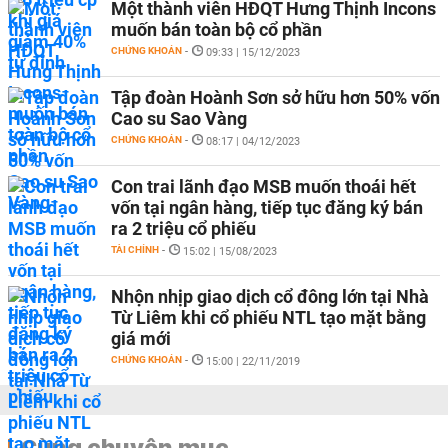
Một thành viên HĐQT Hưng Thịnh Incons
muốn bán toàn bộ cổ phần
CHỨNG KHOÁN
-
09:33 | 15/12/2023
Tập đoàn Hoành Sơn sở hữu hơn 50% vốn
Cao su Sao Vàng
CHỨNG KHOÁN
-
08:17 | 04/12/2023
Con trai lãnh đạo MSB muốn thoái hết
vốn tại ngân hàng, tiếp tục đăng ký bán
ra 2 triệu cổ phiếu
TÀI CHÍNH
-
15:02 | 15/08/2023
Nhộn nhịp giao dịch cổ đông lớn tại Nhà
Từ Liêm khi cổ phiếu NTL tạo mặt bằng
giá mới
CHỨNG KHOÁN
-
15:00 | 22/11/2019
Cùng chuyên mục