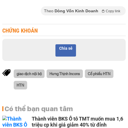
Theo
Dòng Vốn Kinh Doanh
Copy link
CHỨNG KHOÁN
Chia sẻ
giao dịch nội bộ
Hưng Thịnh Incons
Cổ phiếu HTN
HTN
Có thể bạn quan tâm
Thành viên BKS Ô tô TMT muốn mua 1,6
triệu cp khi giá giảm 40% từ đỉnh