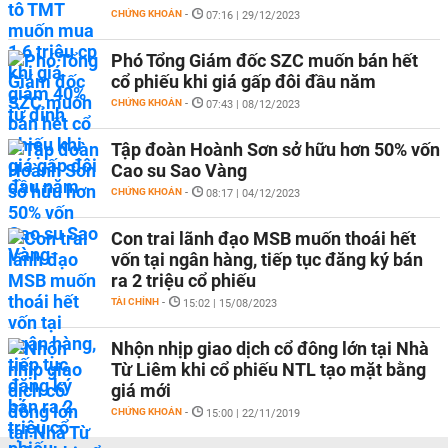
CHỨNG KHOÁN
-
07:16 | 29/12/2023
Phó Tổng Giám đốc SZC muốn bán hết
cổ phiếu khi giá gấp đôi đầu năm
CHỨNG KHOÁN
-
07:43 | 08/12/2023
Tập đoàn Hoành Sơn sở hữu hơn 50% vốn
Cao su Sao Vàng
CHỨNG KHOÁN
-
08:17 | 04/12/2023
Con trai lãnh đạo MSB muốn thoái hết
vốn tại ngân hàng, tiếp tục đăng ký bán
ra 2 triệu cổ phiếu
TÀI CHÍNH
-
15:02 | 15/08/2023
Nhộn nhịp giao dịch cổ đông lớn tại Nhà
Từ Liêm khi cổ phiếu NTL tạo mặt bằng
giá mới
CHỨNG KHOÁN
-
15:00 | 22/11/2019