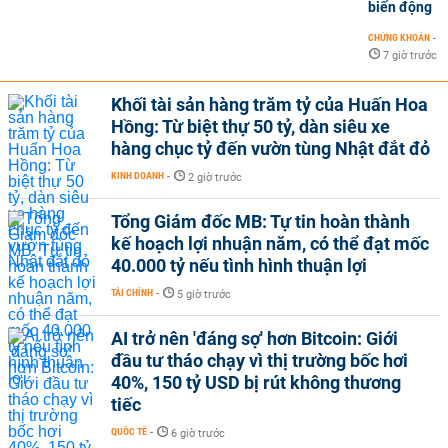
biến động
CHỨNG KHOÁN
-
7 giờ trước
Khối tài sản hàng trăm tỷ của Huấn Hoa
Hồng: Từ biệt thự 50 tỷ, dàn siêu xe
hàng chục tỷ đến vườn tùng Nhật đắt đỏ
KINH DOANH
-
2 giờ trước
Tổng Giám đốc MB: Tự tin hoàn thành
kế hoạch lợi nhuận năm, có thể đạt mốc
40.000 tỷ nếu tình hình thuận lợi
TÀI CHÍNH
-
5 giờ trước
AI trở nên 'đáng sợ' hơn Bitcoin: Giới
đầu tư tháo chạy vì thị trường bốc hơi
40%, 150 tỷ USD bị rút không thương
tiếc
QUỐC TẾ
-
6 giờ trước