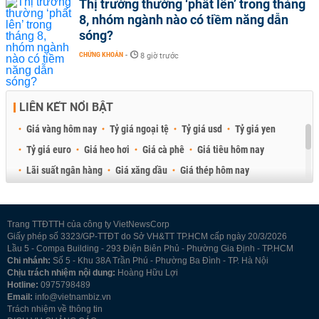
Thị trường thường ‘phất lên’ trong tháng
8, nhóm ngành nào có tiềm năng dẫn
sóng?
CHỨNG KHOÁN
-
8 giờ trước
LIÊN KẾT NỔI BẬT
Giá vàng hôm nay
Tỷ giá ngoại tệ
Tỷ giá usd
Tỷ giá yen
Tỷ giá euro
Giá heo hơi
Giá cà phê
Giá tiêu hôm nay
Lãi suất ngân hàng
Giá xăng dầu
Giá thép hôm nay
Giá sầu riêng
Giá thịt heo
Giá gạo
Giá cao su
Best Retail Brokers
Diễn đàn đầu tư Việt Nam 2026
Trang TTĐTTH của công ty VietNewsCorp
Giấy phép số 3323/GP-TTĐT do Sở VH&TT TP.HCM cấp ngày 20/3/2026
Lầu 5 - Compa Building - 293 Điện Biên Phủ - Phường Gia Định - TP.HCM
Chi nhánh:
Số 5 - Khu 38A Trần Phú - Phường Ba Đình - TP. Hà Nội
Chịu trách nhiệm nội dung:
Hoàng Hữu Lợi
Hotline:
0975798489
Email:
info@vietnambiz.vn
Trách nhiệm về thông tin