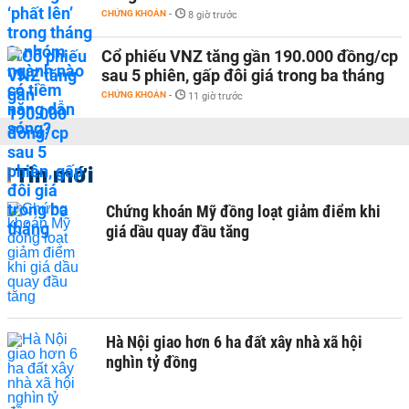
CHỨNG KHOÁN
-
8 giờ trước
Cổ phiếu VNZ tăng gần 190.000 đồng/cp
sau 5 phiên, gấp đôi giá trong ba tháng
CHỨNG KHOÁN
-
11 giờ trước
Tin mới
Chứng khoán Mỹ đồng loạt giảm điểm khi
giá dầu quay đầu tăng
Hà Nội giao hơn 6 ha đất xây nhà xã hội
nghìn tỷ đồng