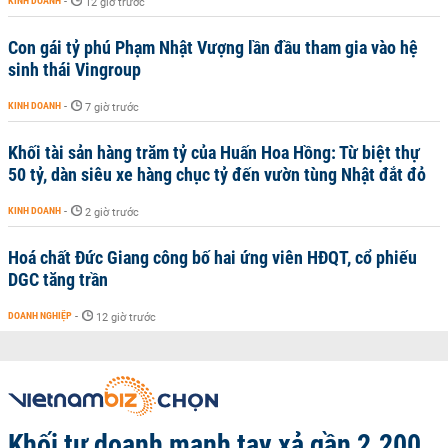
KINH DOANH
-
12 giờ trước
Con gái tỷ phú Phạm Nhật Vượng lần đầu tham gia vào hệ
sinh thái Vingroup
KINH DOANH
-
7 giờ trước
Khối tài sản hàng trăm tỷ của Huấn Hoa Hồng: Từ biệt thự
50 tỷ, dàn siêu xe hàng chục tỷ đến vườn tùng Nhật đắt đỏ
KINH DOANH
-
2 giờ trước
Hoá chất Đức Giang công bố hai ứng viên HĐQT, cổ phiếu
DGC tăng trần
DOANH NGHIỆP
-
12 giờ trước
Khối tự doanh mạnh tay xả gần 2.200