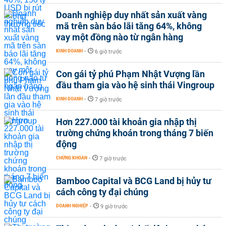
Doanh nghiệp duy nhất sản xuất vàng
mã trên sàn báo lãi tăng 64%, không
vay một đồng nào từ ngân hàng
KINH DOANH
-
6 giờ trước
Con gái tỷ phú Phạm Nhật Vượng lần
đầu tham gia vào hệ sinh thái Vingroup
KINH DOANH
-
7 giờ trước
Hơn 227.000 tài khoản gia nhập thị
trường chứng khoán trong tháng 7 biến
động
CHỨNG KHOÁN
-
7 giờ trước
Bamboo Capital và BCG Land bị hủy tư
cách công ty đại chúng
DOANH NGHIỆP
-
9 giờ trước