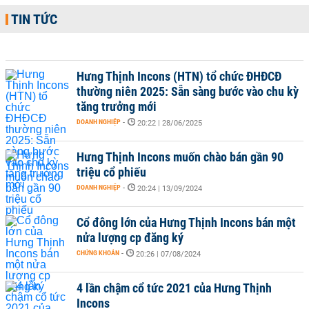
TIN TỨC
Hưng Thịnh Incons (HTN) tổ chức ĐHĐCĐ
thường niên 2025: Sẵn sàng bước vào chu kỳ
tăng trưởng mới
DOANH NGHIỆP
-
20:22 | 28/06/2025
Hưng Thịnh Incons muốn chào bán gần 90
triệu cổ phiếu
DOANH NGHIỆP
-
20:24 | 13/09/2024
Cổ đông lớn của Hưng Thịnh Incons bán một
nửa lượng cp đăng ký
CHỨNG KHOÁN
-
20:26 | 07/08/2024
4 lần chậm cổ tức 2021 của Hưng Thịnh
Incons