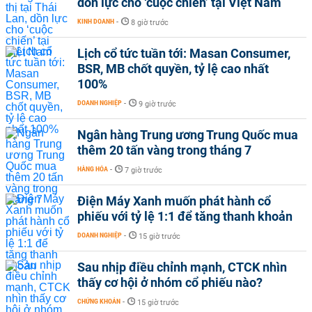
dồn lực cho ‘cuộc chiến’ tại Việt Nam
KINH DOANH
-
8 giờ trước
Lịch cổ tức tuần tới: Masan Consumer,
BSR, MB chốt quyền, tỷ lệ cao nhất
100%
DOANH NGHIỆP
-
9 giờ trước
Ngân hàng Trung ương Trung Quốc mua
thêm 20 tấn vàng trong tháng 7
HÀNG HÓA
-
7 giờ trước
Điện Máy Xanh muốn phát hành cổ
phiếu với tỷ lệ 1:1 để tăng thanh khoản
DOANH NGHIỆP
-
15 giờ trước
Sau nhịp điều chỉnh mạnh, CTCK nhìn
thấy cơ hội ở nhóm cổ phiếu nào?
CHỨNG KHOÁN
-
15 giờ trước