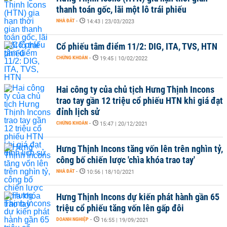
thanh toán gốc, lãi một lô trái phiếu
NHÀ ĐẤT
-
14:43 | 23/03/2023
Cổ phiếu tâm điểm 11/2: DIG, ITA, TVS, HTN
CHỨNG KHOÁN
-
19:45 | 10/02/2022
Hai công ty của chủ tịch Hưng Thịnh Incons
trao tay gần 12 triệu cổ phiếu HTN khi giá đạt
đỉnh lịch sử
CHỨNG KHOÁN
-
15:47 | 20/12/2021
Hưng Thịnh Incons tăng vốn lên trên nghìn tỷ,
công bố chiến lược 'chìa khóa trao tay'
NHÀ ĐẤT
-
10:56 | 18/10/2021
Hưng Thịnh Incons dự kiến phát hành gần 65
triệu cổ phiếu tăng vốn lên gấp đôi
DOANH NGHIỆP
-
16:55 | 19/09/2021