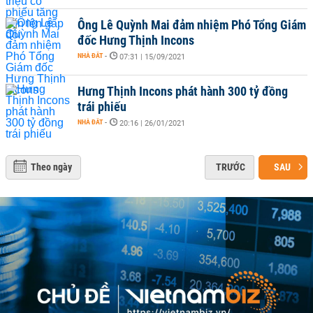
Ông Lê Quỳnh Mai đảm nhiệm Phó Tổng Giám
đốc Hưng Thịnh Incons
NHÀ ĐẤT
-
07:31 | 15/09/2021
Hưng Thịnh Incons phát hành 300 tỷ đồng
trái phiếu
NHÀ ĐẤT
-
20:16 | 26/01/2021
Theo ngày
TRƯỚC
SAU