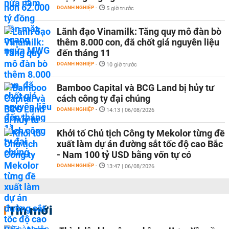
DOANH NGHIỆP
-
5 giờ trước
Lãnh đạo Vinamilk: Tăng quy mô đàn bò
thêm 8.000 con, đã chốt giá nguyên liệu
đến tháng 11
DOANH NGHIỆP
-
10 giờ trước
Bamboo Capital và BCG Land bị hủy tư
cách công ty đại chúng
DOANH NGHIỆP
-
14:13 | 06/08/2026
Khởi tố Chủ tịch Công ty Mekolor từng đề
xuất làm dự án đường sắt tốc độ cao Bắc
- Nam 100 tỷ USD bằng vốn tự có
DOANH NGHIỆP
-
13:47 | 06/08/2026
Tin mới