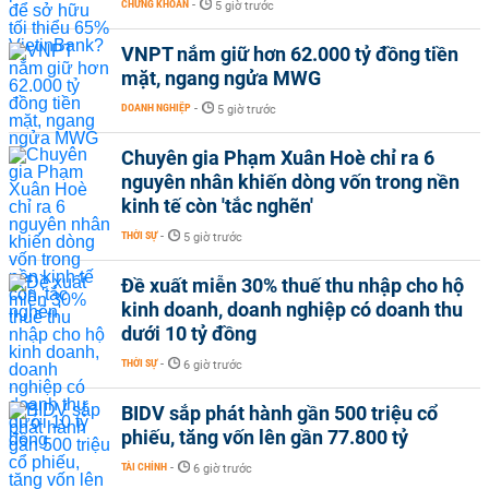
CHỨNG KHOÁN
-
5 giờ trước
VNPT nắm giữ hơn 62.000 tỷ đồng tiền
mặt, ngang ngửa MWG
DOANH NGHIỆP
-
5 giờ trước
Chuyên gia Phạm Xuân Hoè chỉ ra 6
nguyên nhân khiến dòng vốn trong nền
kinh tế còn 'tắc nghẽn'
THỜI SỰ
-
5 giờ trước
Đề xuất miễn 30% thuế thu nhập cho hộ
kinh doanh, doanh nghiệp có doanh thu
dưới 10 tỷ đồng
THỜI SỰ
-
6 giờ trước
BIDV sắp phát hành gần 500 triệu cổ
phiếu, tăng vốn lên gần 77.800 tỷ
TÀI CHÍNH
-
6 giờ trước