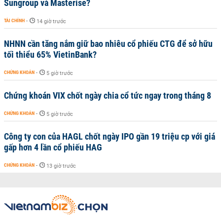
Sungroup và Masterise?
TÀI CHÍNH
-
14 giờ trước
NHNN cần tăng nắm giữ bao nhiêu cổ phiếu CTG để sở hữu
tối thiểu 65% VietinBank?
CHỨNG KHOÁN
-
5 giờ trước
Chứng khoán VIX chốt ngày chia cổ tức ngay trong tháng 8
CHỨNG KHOÁN
-
5 giờ trước
Công ty con của HAGL chốt ngày IPO gần 19 triệu cp với giá
gấp hơn 4 lần cổ phiếu HAG
CHỨNG KHOÁN
-
13 giờ trước