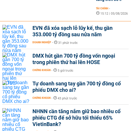
TÀI CHÍNH
-
15:12 | 05/08/2026
EVN đã xóa sạch lỗ lũy kế, thu gần
353.000 tỷ đồng sau nửa năm
DOANH NGHIỆP
-
31 phút trước
DMX hút gần 700 tỷ đồng vốn ngoại
trong phiên thứ hai lên HOSE
CHỨNG KHOÁN
-
5 giờ trước
Tự doanh sang tay gần 700 tỷ đồng cổ
phiếu DMX cho ai?
CHỨNG KHOÁN
-
43 phút trước
NHNN cần tăng nắm giữ bao nhiêu cổ
phiếu CTG để sở hữu tối thiểu 65%
VietinBank?