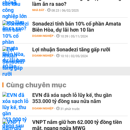
làm ăn ra sao?
NHÀ ĐẤT
-
08:23 | 06/02/2025
Sonadezi tính bán 10% cổ phần Amata
Biên Hòa, dự lãi hơn 10 lần
DOANH NGHIỆP
-
10:39 | 05/11/2024
Lợi nhuận Sonadezi tăng gấp rưỡi
DOANH NGHIỆP
-
10:10 | 02/05/2024
Cùng chuyên mục
EVN đã xóa sạch lỗ lũy kế, thu gần
353.000 tỷ đồng sau nửa năm
DOANH NGHIỆP
-
31 phút trước
VNPT nắm giữ hơn 62.000 tỷ đồng tiền
mặt, ngang ngửa MWG