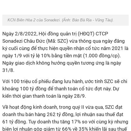
KCN Biên Hòa 2 của Sonadezi. (Ảnh:
Báo Bà Rịa - Vũng Tàu
).
Ngày 2/8/2022, Hội đồng quản trị (HĐQT) CTCP
Sonadezi Châu Đức (Mã: SZC) vừa thông qua ngày đăng
ký cuối cùng để thực hiện quyền nhận cổ tức năm 2021 là
ngày 1/9 với tỷ lệ 10% bằng tiền mặt (1.000 đồng/cp).
Ngày giao dịch không hưởng quyền tương ứng là ngày
31/8.
Với 100 triệu cổ phiếu đang lưu hành, ước tính SZC sẽ chi
khoảng 100 tỷ đồng để thanh toán cổ tức đợt này. Dự
kiến thời gian thanh toán là ngày 28/9.
Về hoạt động kinh doanh, trong quý II vừa qua, SZC đạt
doanh thu bán hàng 262 tỷ đồng, lợi nhuận sau thuế đạt
61 tỷ đồng. Tuy doanh thu tăng 17% so với cùng kỳ nhưng
biên lợi nhuận gộp giảm từ 66% về 35% khiến l
ãi sau thuế