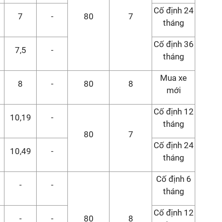
Cố định 24
7
-
80
7
tháng
Cố định 36
7,5
-
tháng
Mua xe
8
-
80
8
mới
Cố định 12
10,19
-
tháng
80
7
Cố định 24
10,49
-
tháng
Cố định 6
-
-
tháng
Cố định 12
-
-
80
8