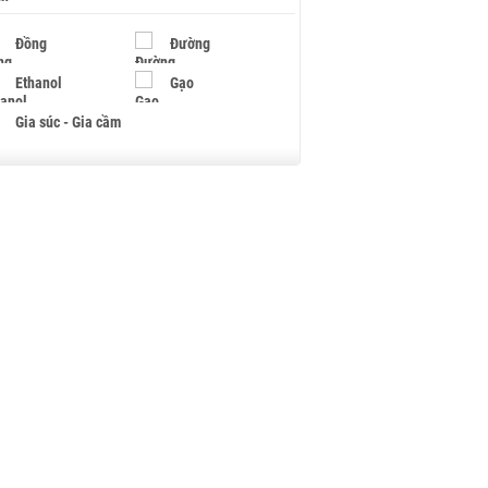
Đồng
Đường
Ethanol
Gạo
Gia súc - Gia cầm
Giấy
Gỗ
Hạt điều
Hồ tiêu - Hạt tiêu
Khí đốt
Kim loại khác
Mắc ca
Muối
Ngũ cốc
Nhựa - Hạt nhựa
Palladium
Phân bón