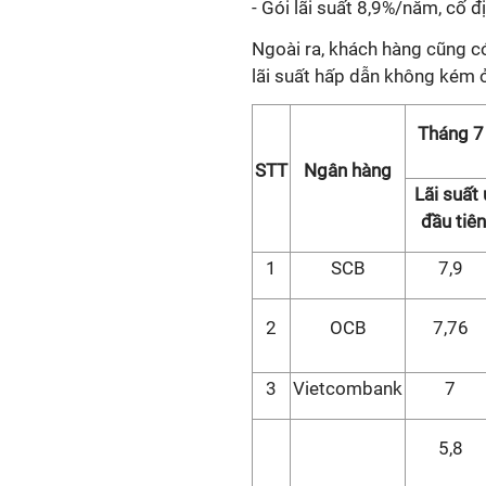
- Gói lãi suất 8,9%/năm, cố 
Ngoài ra, khách hàng cũng có
lãi suất hấp dẫn không kém 
Tháng 7
STT
Ngân hàng
Lãi suất 
đầu tiên
1
SCB
7,9
2
OCB
7,76
3
Vietcombank
7
5,8