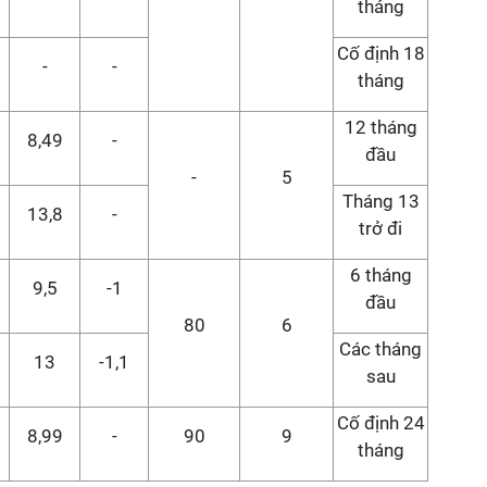
tháng
Cố định 18
-
-
tháng
12 tháng
8,49
-
đầu
-
5
Tháng 13
13,8
-
trở đi
6 tháng
9,5
-1
đầu
80
6
Các tháng
13
-1,1
sau
Cố định 24
8,99
-
90
9
tháng