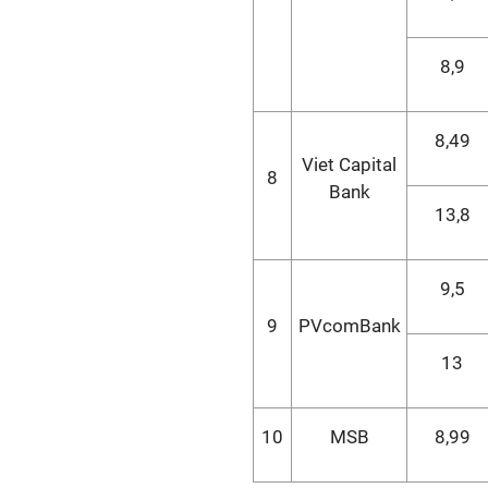
8,9
8,49
Viet Capital
8
Bank
13,8
9,5
9
PVcomBank
13
10
MSB
8,99