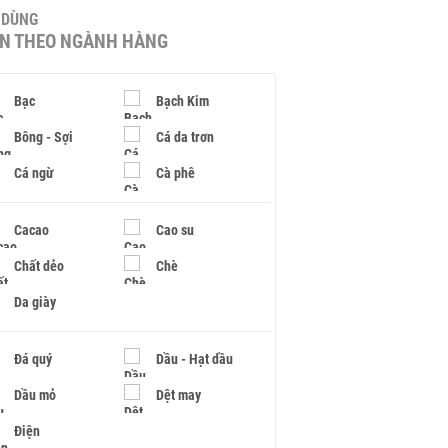
U DÙNG
IN THEO NGÀNH HÀNG
Bạc
Bạch Kim
Bông - Sợi
Cá da trơn
Cá ngừ
Cà phê
Cacao
Cao su
Chất dẻo
Chè
Da giày
Đá quý
Dầu - Hạt dầu
Dầu mỏ
Dệt may
Điện