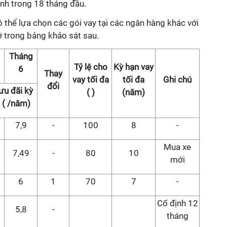
định trong 18 tháng đầu.
 thể lựa chọn các gói vay tại các ngân hàng khác với
ở trong bảng khảo sát sau.
Tháng
Tỷ lệ cho
Kỳ hạn vay
6
Thay
vay tối đa
tối đa
Ghi chú
đổi
ưu đãi kỳ
( )
(năm)
 ( /năm)
7,9
-
100
8
-
Mua xe
7,49
-
80
10
mới
6
1
70
7
-
Cố định 12
5,8
-
tháng