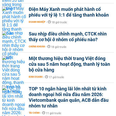
Điện Máy Xanh muốn phát hành cổ
phiếu với tỷ lệ 1:1 để tăng thanh khoản
DOANH NGHIỆP
-
18 giờ trước
Sau nhịp điều chỉnh mạnh, CTCK nhìn
thấy cơ hội ở nhóm cổ phiếu nào?
CHỨNG KHOÁN
-
18 giờ trước
Một thương hiệu thời trang Việt đóng
cửa sau 5 năm hoạt động, thanh lý toàn
bộ cửa hàng
KINH DOANH
-
17 giờ trước
TOP 10 ngân hàng lãi lớn nhất từ kinh
doanh ngoại hối nửa đầu năm 2026:
Vietcombank quán quân, ACB dẫn đầu
nhóm tư nhân
TÀI CHÍNH
-
11 giờ trước