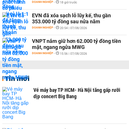
DOANH NGHIỆP
-
18 giờ trước
EVN đã xóa sạch lỗ lũy kế, thu gần
353.000 tỷ đồng sau nửa năm
DOANH NGHIỆP
-
20:54 | 07/08/2026
VNPT nắm giữ hơn 62.000 tỷ đồng tiền
mặt, ngang ngửa MWG
DOANH NGHIỆP
-
15:56 | 07/08/2026
Tin mới
Vé máy bay TP HCM- Hà Nội tăng gấp rưỡi
dịp concert Big Bang