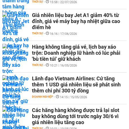
THỜI SỰ
-
15:58 | 22/07/2026
Giá nhiên liệu bay Jet A1 giảm 40% từ
đỉnh, giá vé máy bay hạ nhiệt giữa cao
điểm hè
THỜI SỰ
-
16:16 | 17/06/2026
Hàng không tăng giá vé, lịch bay xáo
trộn: Doanh nghiệp lữ hành có lúc phải
'bù tiền túi' giữ khách
THỜI SỰ
-
10:21 | 16/05/2026
Lãnh đạo Vietnam Airlines: Cứ tăng
thêm 1 USD giá nhiên liệu sẽ phát sinh
thêm chi phí 300 tỷ đồng
DOANH NGHIỆP
-
14:15 | 15/05/2026
Các hãng hàng không được trả lại slot
bay không dùng tới trước ngày 30/6 vì
giá nhiên liệu tăng cao
THỜI SỰ
-
10:01 | 13/05/2026