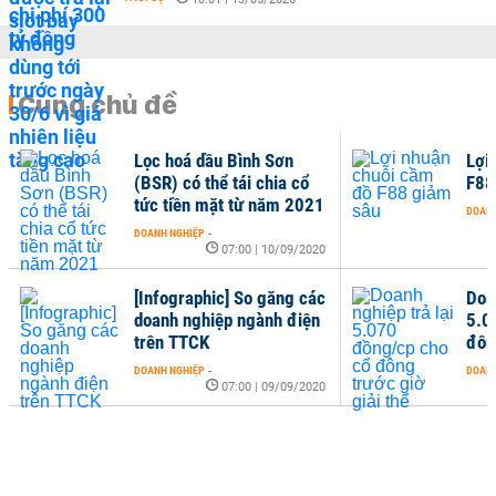
Cùng chủ đề
Lọc hoá dầu Bình Sơn
Lợi
(BSR) có thể tái chia cổ
F88
tức tiền mặt từ năm 2021
DOANH
DOANH NGHIỆP
-
07:00 | 10/09/2020
[Infographic] So găng các
Doan
doanh nghiệp ngành điện
5.0
trên TTCK
đôn
DOANH NGHIỆP
-
DOANH
07:00 | 09/09/2020