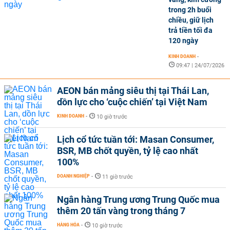
trong 2h buổi
chiều, giữ lịch
trả tiền tối đa
120 ngày
KINH DOANH
-
09:47 | 24/07/2026
AEON bán mảng siêu thị tại Thái Lan,
dồn lực cho ‘cuộc chiến’ tại Việt Nam
KINH DOANH
-
10 giờ trước
Lịch cổ tức tuần tới: Masan Consumer,
BSR, MB chốt quyền, tỷ lệ cao nhất
100%
DOANH NGHIỆP
-
11 giờ trước
Ngân hàng Trung ương Trung Quốc mua
thêm 20 tấn vàng trong tháng 7
HÀNG HÓA
-
10 giờ trước