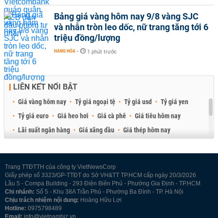
Bảng giá vàng hôm nay 9/8 vàng SJC
và nhẫn tròn leo dốc, nữ trang tăng tới 6
triệu đồng/lượng
HÀNG HÓA
-
1 phút trước
LIÊN KẾT NỔI BẬT
Giá vàng hôm nay
Tỷ giá ngoại tệ
Tỷ giá usd
Tỷ giá yen
Tỷ giá euro
Giá heo hơi
Giá cà phê
Giá tiêu hôm nay
Lãi suất ngân hàng
Giá xăng dầu
Giá thép hôm nay
Giá sầu riêng
Giá thịt heo
Giá gạo
Giá cao su
Best Retail Brokers
Diễn đàn đầu tư Việt Nam 2026
Trang TTĐTTH của công ty VietNewsCorp
Giấy phép số 3323/GP-TTĐT do Sở VH&TT TP.HCM cấp ngày 20/3/2026
Lầu 5 - Compa Building - 293 Điện Biên Phủ - Phường Gia Định - TP.HCM
Chi nhánh:
Số 5 - Khu 38A Trần Phú - Phường Ba Đình - TP. Hà Nội
Chịu trách nhiệm nội dung:
Hoàng Hữu Lợi
Hotline:
0975798489
Email:
info@vietnambiz.vn