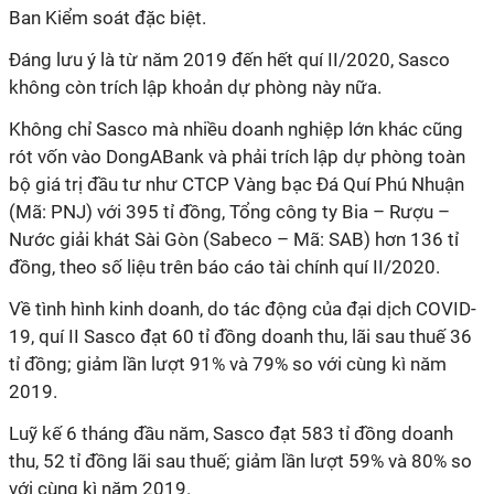
Ban Kiểm soát đặc biệt.
Đáng lưu ý là từ năm 2019 đến hết quí II/2020, Sasco
không còn trích lập khoản dự phòng này nữa.
Không chỉ Sasco mà nhiều doanh nghiệp lớn khác cũng
rót vốn vào DongABank và phải trích lập dự phòng toàn
bộ giá trị đầu tư như CTCP Vàng bạc Đá Quí Phú Nhuận
(Mã: PNJ) với 395 tỉ đồng, Tổng công ty Bia – Rượu –
Nước giải khát Sài Gòn (Sabeco – Mã: SAB) hơn 136 tỉ
đồng, theo số liệu trên báo cáo tài chính quí II/2020.
Về tình hình kinh doanh, do tác động của đại dịch COVID-
19, quí II Sasco đạt 60 tỉ đồng doanh thu, lãi sau thuế 36
tỉ đồng; giảm lần lượt 91% và 79% so với cùng kì năm
2019.
Luỹ kế 6 tháng đầu năm, Sasco đạt 583 tỉ đồng doanh
thu, 52 tỉ đồng lãi sau thuế; giảm lần lượt 59% và 80% so
với cùng kì năm 2019.