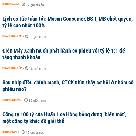
KINH DOANH
-
17 giờ trước
Lịch cổ tức tuần tới: Masan Consumer, BSR, MB chốt quyền,
tỷ lệ cao nhất 100%
DOANH NGHIỆP
-
11 giờ trước
Điện Máy Xanh muốn phát hành cổ phiếu với tỷ lệ 1:1 để
tăng thanh khoản
DOANH NGHIỆP
-
18 giờ trước
Sau nhịp điều chỉnh mạnh, CTCK nhìn thấy cơ hội ở nhóm cổ
phiếu nào?
CHỨNG KHOÁN
-
18 giờ trước
Công ty 100 tỷ của Huấn Hoa Hồng bỗng dưng ‘biến mất’,
một công ty khác đã giải thể
KINH DOANH
-
16 giờ trước