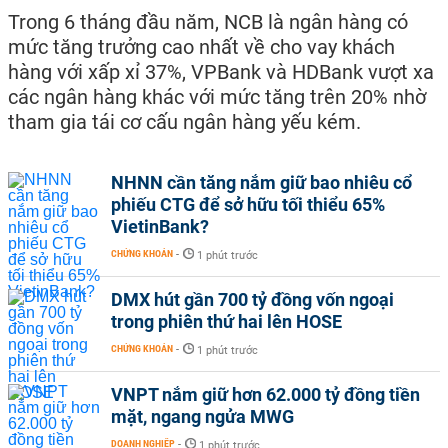
Trong 6 tháng đầu năm, NCB là ngân hàng có
mức tăng trưởng cao nhất về cho vay khách
hàng với xấp xỉ 37%, VPBank và HDBank vượt xa
các ngân hàng khác với mức tăng trên 20% nhờ
tham gia tái cơ cấu ngân hàng yếu kém.
NHNN cần tăng nắm giữ bao nhiêu cổ
phiếu CTG để sở hữu tối thiểu 65%
VietinBank?
CHỨNG KHOÁN
-
1 phút trước
DMX hút gần 700 tỷ đồng vốn ngoại
trong phiên thứ hai lên HOSE
CHỨNG KHOÁN
-
1 phút trước
VNPT nắm giữ hơn 62.000 tỷ đồng tiền
mặt, ngang ngửa MWG
DOANH NGHIỆP
-
1 phút trước