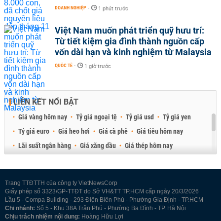
DOANH NGHIỆP
-
1 phút trước
Việt Nam muốn phát triển quỹ hưu trí:
Từ tiết kiệm gia đình thành nguồn cấp
vốn dài hạn và kinh nghiệm từ Malaysia
QUỐC TẾ
-
1 giờ trước
LIÊN KẾT NỔI BẬT
Giá vàng hôm nay
Tỷ giá ngoại tệ
Tỷ giá usd
Tỷ giá yen
Tỷ giá euro
Giá heo hơi
Giá cà phê
Giá tiêu hôm nay
Lãi suất ngân hàng
Giá xăng dầu
Giá thép hôm nay
Giá sầu riêng
Giá thịt heo
Giá gạo
Giá cao su
Best Retail Brokers
Diễn đàn đầu tư Việt Nam 2026
Trang TTĐTTH của công ty VietNewsCorp
Giấy phép số 3323/GP-TTĐT do Sở VH&TT TP.HCM cấp ngày 20/3/2026
Lầu 5 - Compa Building - 293 Điện Biên Phủ - Phường Gia Định - TP.HCM
Chi nhánh:
Số 5 - Khu 38A Trần Phú - Phường Ba Đình - TP. Hà Nội
Chịu trách nhiệm nội dung:
Hoàng Hữu Lợi