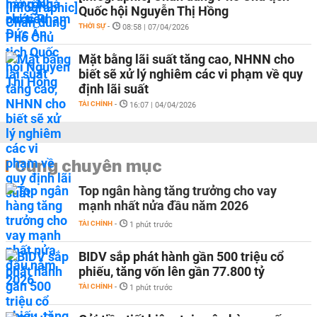
Quốc hội Nguyễn Thị Hồng
THỜI SỰ
-
08:58 | 07/04/2026
Mặt bằng lãi suất tăng cao, NHNN cho
biết sẽ xử lý nghiêm các vi phạm về quy
định lãi suất
TÀI CHÍNH
-
16:07 | 04/04/2026
Cùng chuyên mục
Top ngân hàng tăng trưởng cho vay
mạnh nhất nửa đầu năm 2026
TÀI CHÍNH
-
1 phút trước
BIDV sắp phát hành gần 500 triệu cổ
phiếu, tăng vốn lên gần 77.800 tỷ
TÀI CHÍNH
-
1 phút trước