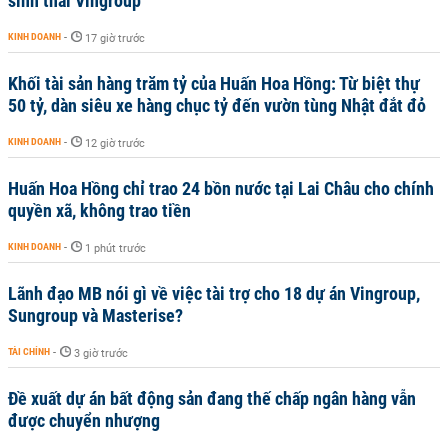
sinh thái Vingroup
KINH DOANH
-
17 giờ trước
Khối tài sản hàng trăm tỷ của Huấn Hoa Hồng: Từ biệt thự
50 tỷ, dàn siêu xe hàng chục tỷ đến vườn tùng Nhật đắt đỏ
KINH DOANH
-
12 giờ trước
Huấn Hoa Hồng chỉ trao 24 bồn nước tại Lai Châu cho chính
quyền xã, không trao tiền
KINH DOANH
-
1 phút trước
Lãnh đạo MB nói gì về việc tài trợ cho 18 dự án Vingroup,
Sungroup và Masterise?
TÀI CHÍNH
-
3 giờ trước
Đề xuất dự án bất động sản đang thế chấp ngân hàng vẫn
được chuyển nhượng