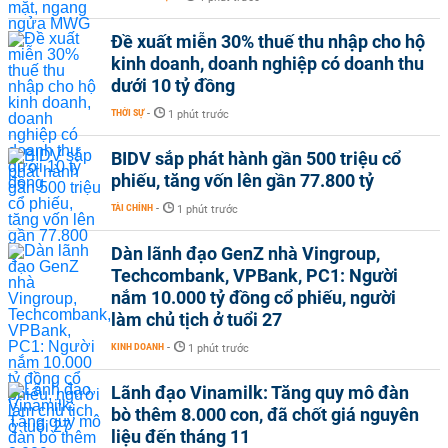
Đề xuất miễn 30% thuế thu nhập cho hộ
kinh doanh, doanh nghiệp có doanh thu
dưới 10 tỷ đồng
THỜI SỰ
-
1 phút trước
BIDV sắp phát hành gần 500 triệu cổ
phiếu, tăng vốn lên gần 77.800 tỷ
TÀI CHÍNH
-
1 phút trước
Dàn lãnh đạo GenZ nhà Vingroup,
Techcombank, VPBank, PC1: Người
nắm 10.000 tỷ đồng cổ phiếu, người
làm chủ tịch ở tuổi 27
KINH DOANH
-
1 phút trước
Lãnh đạo Vinamilk: Tăng quy mô đàn
bò thêm 8.000 con, đã chốt giá nguyên
liệu đến tháng 11