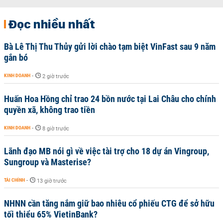
Đọc nhiều nhất
Bà Lê Thị Thu Thủy gửi lời chào tạm biệt VinFast sau 9 năm
gắn bó
KINH DOANH
-
2 giờ trước
Huấn Hoa Hồng chỉ trao 24 bồn nước tại Lai Châu cho chính
quyền xã, không trao tiền
KINH DOANH
-
8 giờ trước
Lãnh đạo MB nói gì về việc tài trợ cho 18 dự án Vingroup,
Sungroup và Masterise?
TÀI CHÍNH
-
13 giờ trước
NHNN cần tăng nắm giữ bao nhiêu cổ phiếu CTG để sở hữu
tối thiểu 65% VietinBank?