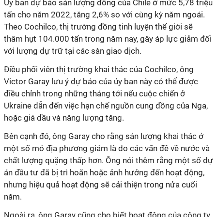
Ủy ban dự báo sản lượng đồng của Chile ở mức 5,78 triệu
tấn cho năm 2022, tăng 2,6% so với cùng kỳ năm ngoái.
Theo Cochilco, thị trường đồng tinh luyện thế giới sẽ
thâm hụt 104.000 tấn trong năm nay, gây áp lực giảm đối
với lượng dự trữ tại các sàn giao dịch.
Điều phối viên thị trường khai thác của Cochilco, ông
Victor Garay lưu ý dự báo của ủy ban này có thể được
điều chỉnh trong những tháng tới nếu cuộc chiến ở
Ukraine dẫn đến việc hạn chế nguồn cung đồng của Nga,
hoặc giá dầu và năng lượng tăng.
Bên cạnh đó, ông Garay cho rằng sản lượng khai thác ở
một số mỏ địa phương giảm là do các vấn đề về nước và
chất lượng quặng thấp hơn. Ông nói thêm rằng một số dự
án đầu tư đã bị trì hoãn hoặc ảnh hưởng đến hoạt động,
nhưng hiệu quả hoạt động sẽ cải thiện trong nửa cuối
năm.
Ngoài ra, ông Garay cũng cho biết hoạt động của công ty