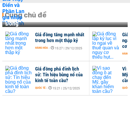
Cùng chủ đề
Đồng
Giá đồng tăng mạnh nhất
Giá 
trong hơn một thập kỷ
ngạ
cơ t
HÀNG HÓA
-
15:27 | 29/12/2025
HÀNG
Giá đồng phá đỉnh lịch
Vì 
sử: Tín hiệu bùng nổ của
Mỹ,
kinh tế toàn cầu?
cầu
QUỐC TẾ
-
QUỐC 
15:21 | 25/12/2025