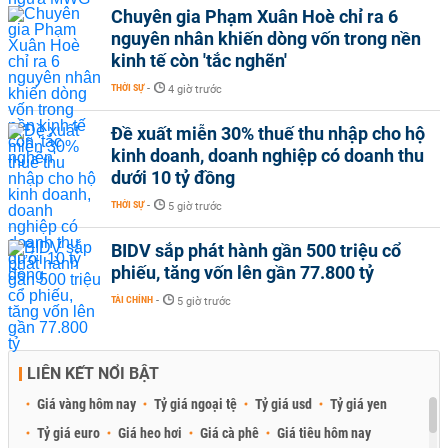
Chuyên gia Phạm Xuân Hoè chỉ ra 6
nguyên nhân khiến dòng vốn trong nền
kinh tế còn 'tắc nghẽn'
THỜI SỰ
-
4 giờ trước
Đề xuất miễn 30% thuế thu nhập cho hộ
kinh doanh, doanh nghiệp có doanh thu
dưới 10 tỷ đồng
THỜI SỰ
-
5 giờ trước
BIDV sắp phát hành gần 500 triệu cổ
phiếu, tăng vốn lên gần 77.800 tỷ
TÀI CHÍNH
-
5 giờ trước
LIÊN KẾT NỔI BẬT
Giá vàng hôm nay
Tỷ giá ngoại tệ
Tỷ giá usd
Tỷ giá yen
Tỷ giá euro
Giá heo hơi
Giá cà phê
Giá tiêu hôm nay