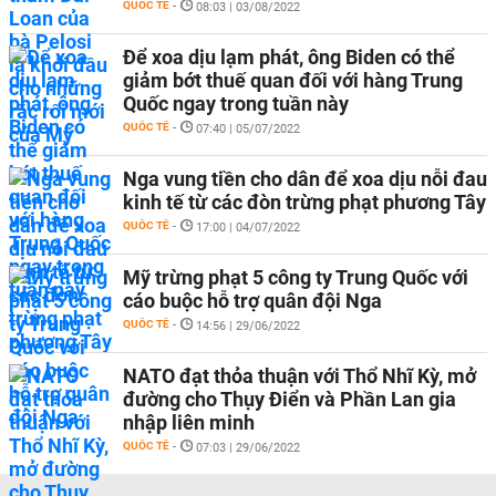
QUỐC TẾ
-
08:03 | 03/08/2022
Để xoa dịu lạm phát, ông Biden có thể
giảm bớt thuế quan đối với hàng Trung
Quốc ngay trong tuần này
QUỐC TẾ
-
07:40 | 05/07/2022
Nga vung tiền cho dân để xoa dịu nỗi đau
kinh tế từ các đòn trừng phạt phương Tây
QUỐC TẾ
-
17:00 | 04/07/2022
Mỹ trừng phạt 5 công ty Trung Quốc với
cáo buộc hỗ trợ quân đội Nga
QUỐC TẾ
-
14:56 | 29/06/2022
NATO đạt thỏa thuận với Thổ Nhĩ Kỳ, mở
đường cho Thụy Điển và Phần Lan gia
nhập liên minh
QUỐC TẾ
-
07:03 | 29/06/2022