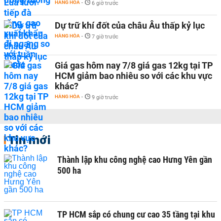
HÀNG HÓA
-
6 giờ trước
Dự trữ khí đốt của châu Âu thấp kỷ lục
HÀNG HÓA
-
7 giờ trước
Giá gas hôm nay 7/8 giá gas 12kg tại TP
HCM giảm bao nhiêu so với các khu vực
khác?
HÀNG HÓA
-
9 giờ trước
Tin mới
Thành lập khu công nghệ cao Hưng Yên gần
500 ha
TP HCM sắp có chung cư cao 35 tầng tại khu