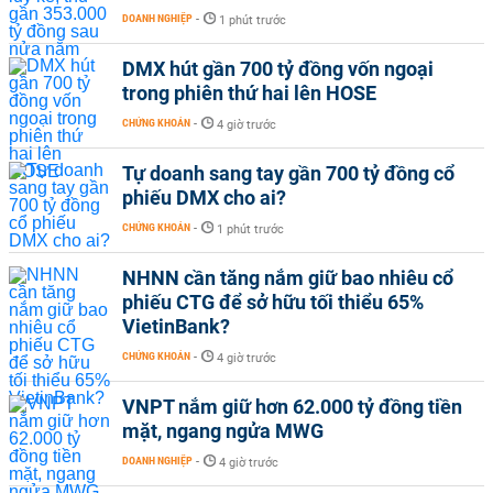
DOANH NGHIỆP
-
1 phút trước
DMX hút gần 700 tỷ đồng vốn ngoại
trong phiên thứ hai lên HOSE
CHỨNG KHOÁN
-
4 giờ trước
Tự doanh sang tay gần 700 tỷ đồng cổ
phiếu DMX cho ai?
CHỨNG KHOÁN
-
1 phút trước
NHNN cần tăng nắm giữ bao nhiêu cổ
phiếu CTG để sở hữu tối thiểu 65%
VietinBank?
CHỨNG KHOÁN
-
4 giờ trước
VNPT nắm giữ hơn 62.000 tỷ đồng tiền
mặt, ngang ngửa MWG
DOANH NGHIỆP
-
4 giờ trước