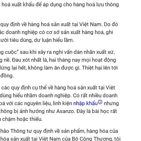
g hoá xuất khẩu để áp dụng cho hàng hoá lưu thông
c quy định về hàng hoá sản xuất tại Việt Nam. Do đó
ác doanh nghiệp có cơ sở sản xuất hàng hoá, ghi
ười tiêu dùng, dư luận hiểu lầm.
g cuộc” sau khi xảy ra nghi vấn dán nhãn xuất xứ,
 nề. Đau xót nhất là, hai tháng nay mọi hoạt động
ng lại hết, không làm ăn được gì. Thiệt hại lên tới
ỷ đồng.
 các quy định cụ thể về hàng hoá sản xuất tại Việt
 dùng hiểu nhầm doanh nghiệp. Có rất nhiều doanh
 với các nguyên liệu, linh kiện
nhập khẩu
nhưng
không bị ảnh hưởng như Asanzo. Đây là bài học rất
h chậm hoặc thiếu.
thảo Thông tư quy định về sản phẩm, hàng hóa của
hóa sản xuất tại Việt Nam của Bộ Công Thương, tôi