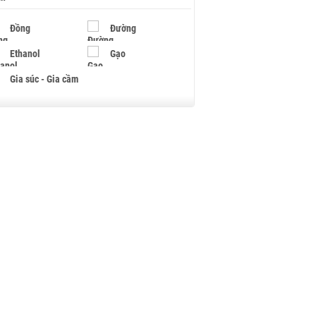
Đồng
Đường
Ethanol
Gạo
Gia súc - Gia cầm
Giấy
Gỗ
Hạt điều
Hồ tiêu - Hạt tiêu
Khí đốt
Kim loại khác
Mắc ca
Muối
Ngũ cốc
Nhựa - Hạt nhựa
Palladium
Phân bón