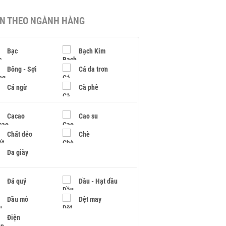
IN THEO NGÀNH HÀNG
Bạc
Bạch Kim
Bông - Sợi
Cá da trơn
Cá ngừ
Cà phê
Cacao
Cao su
Chất dẻo
Chè
Da giày
Đá quý
Dầu - Hạt dầu
Dầu mỏ
Dệt may
Điện