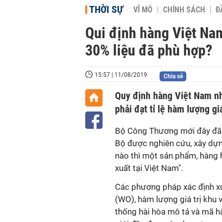
THỜI SỰ
VĨ MÔ
CHÍNH SÁCH
Đ
Qui định hàng Việt Nam
30% liệu đã phù hợp?
15:57 | 11/08/2019
Chia sẻ
Quy định hàng Việt Nam nh
phải đạt tỉ lệ hàm lượng giá
Bộ Công Thương mới đây đã 
Bộ được nghiên cứu, xây dựn
nào thì một sản phẩm, hàng 
xuất tại Việt Nam".
Các phương pháp xác định xuấ
(WO), hàm lượng giá trị khu
thống hài hòa mô tả và mã h