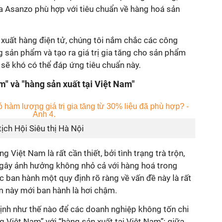
 Asanzo phù hợp với tiêu chuẩn về hàng hoá sản
 xuất hàng điện tử, chúng tôi nắm chắc các công
 sản phẩm và tạo ra giá trị gia tăng cho sản phẩm
à sẽ khó có thể đáp ứng tiêu chuẩn này.
m" và "hàng sản xuất tại Việt Nam"
ịch Hội Siêu thị Hà Nội
 Việt Nam là rất cần thiết, bởi tình trạng trà trộn,
gây ảnh hưởng không nhỏ cả với hàng hoá trong
ệc ban hành một quy định rõ ràng về vấn đề này là rất
ểm này mới ban hành là hơi chậm.
định như thế nào để các doanh nghiệp không tốn chi
g Việt Nam” với “hàng sản xuất tại Việt Nam”; giữa