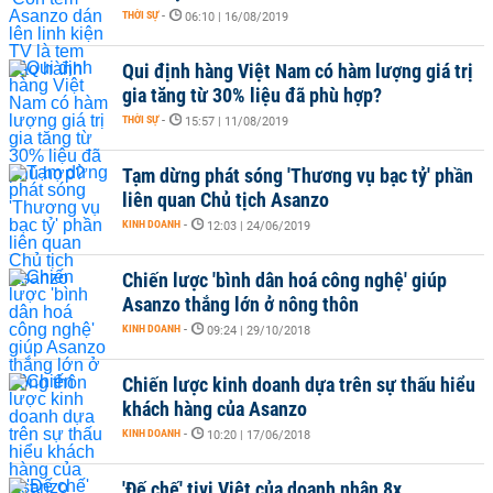
THỜI SỰ
-
06:10 | 16/08/2019
Qui định hàng Việt Nam có hàm lượng giá trị
gia tăng từ 30% liệu đã phù hợp?
THỜI SỰ
-
15:57 | 11/08/2019
Tạm dừng phát sóng 'Thương vụ bạc tỷ' phần
liên quan Chủ tịch Asanzo
KINH DOANH
-
12:03 | 24/06/2019
Chiến lược 'bình dân hoá công nghệ' giúp
Asanzo thắng lớn ở nông thôn
KINH DOANH
-
09:24 | 29/10/2018
Chiến lược kinh doanh dựa trên sự thấu hiểu
khách hàng của Asanzo
KINH DOANH
-
10:20 | 17/06/2018
'Đế chế' tivi Việt của doanh nhân 8x