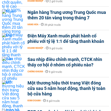
DOANH NGHIỆP
-
2 giờ trước
Ngân hàng Trung ương Trung Quốc mua
thêm 20 tấn vàng trong tháng 7
HÀNG HÓA
-
39 phút trước
Điện Máy Xanh muốn phát hành cổ
phiếu với tỷ lệ 1:1 để tăng thanh khoản
DOANH NGHIỆP
-
9 giờ trước
Sau nhịp điều chỉnh mạnh, CTCK nhìn
thấy cơ hội ở nhóm cổ phiếu nào?
CHỨNG KHOÁN
-
9 giờ trước
Một thương hiệu thời trang Việt đóng
cửa sau 5 năm hoạt động, thanh lý toàn
bộ cửa hàng
KINH DOANH
-
8 giờ trước