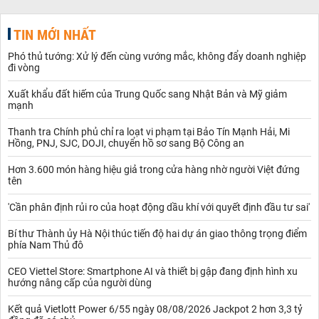
TIN MỚI NHẤT
Phó thủ tướng: Xử lý đến cùng vướng mắc, không đẩy doanh nghiệp
đi vòng
Xuất khẩu đất hiếm của Trung Quốc sang Nhật Bản và Mỹ giảm
mạnh
Thanh tra Chính phủ chỉ ra loạt vi phạm tại Bảo Tín Mạnh Hải, Mi
Hồng, PNJ, SJC, DOJI, chuyển hồ sơ sang Bộ Công an
Hơn 3.600 món hàng hiệu giả trong cửa hàng nhờ người Việt đứng
tên
'Cần phân định rủi ro của hoạt động dầu khí với quyết định đầu tư sai'
Bí thư Thành ủy Hà Nội thúc tiến độ hai dự án giao thông trọng điểm
phía Nam Thủ đô
CEO Viettel Store: Smartphone AI và thiết bị gập đang định hình xu
hướng nâng cấp của người dùng
Kết quả Vietlott Power 6/55 ngày 08/08/2026 Jackpot 2 hơn 3,3 tỷ