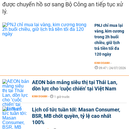
được chuyển hồ sơ sang Bộ Công an tiếp tục xử
lý.
PNJ chỉ mua lại
vàng, kim cương
trong 2h buổi
chiều, giữ lịch
trả tiền tối đa
120 ngày
KINH DOANH
-
09:47 | 24/07/2026
AEON bán mảng siêu thị tại Thái Lan,
dồn lực cho ‘cuộc chiến’ tại Việt Nam
KINH DOANH
-
1 giờ trước
Lịch cổ tức tuần tới: Masan Consumer,
BSR, MB chốt quyền, tỷ lệ cao nhất
100%