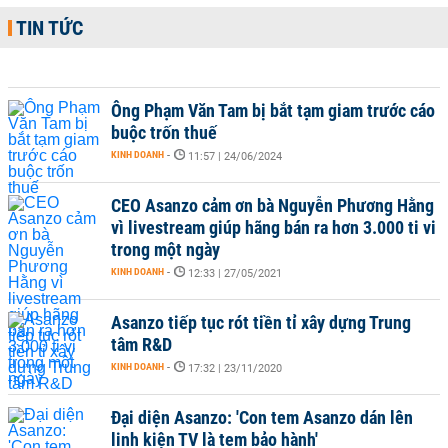
TIN TỨC
Ông Phạm Văn Tam bị bắt tạm giam trước cáo
buộc trốn thuế
KINH DOANH
-
11:57 | 24/06/2024
CEO Asanzo cảm ơn bà Nguyễn Phương Hằng
vì livestream giúp hãng bán ra hơn 3.000 ti vi
trong một ngày
KINH DOANH
-
12:33 | 27/05/2021
Asanzo tiếp tục rót tiền tỉ xây dựng Trung
tâm R&D
KINH DOANH
-
17:32 | 23/11/2020
Đại diện Asanzo: 'Con tem Asanzo dán lên
linh kiện TV là tem bảo hành'