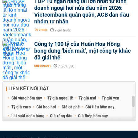
TOP 10 ngân hàng lãi lớn nhất từ kinh
doanh ngoại hối nửa đầu năm 2026:
Vietcombank quán quân, ACB dẫn đầu
nhóm tư nhân
TÀI CHÍNH
-
2 giờ trước
Công ty 100 tỷ của Huấn Hoa Hồng
bỗng dưng ‘biến mất’, một công ty khác
đã giải thể
KINH DOANH
-
7 giờ trước
LIÊN KẾT NỔI BẬT
Giá vàng hôm nay
Tỷ giá ngoại tệ
Tỷ giá usd
Tỷ giá yen
Tỷ giá euro
Giá heo hơi
Giá cà phê
Giá tiêu hôm nay
Lãi suất ngân hàng
Giá xăng dầu
Giá thép hôm nay
Giá sầu riêng
Giá thịt heo
Giá gạo
Giá cao su
Best Retail Brokers
Diễn đàn đầu tư Việt Nam 2026