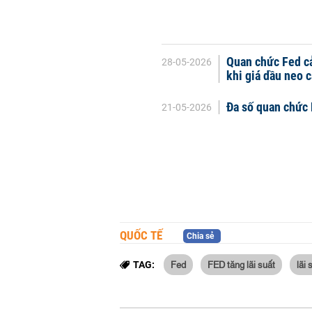
Quan chức Fed cả
28-05-2026
khi giá dầu neo 
Đa số quan chức 
21-05-2026
QUỐC TẾ
Chia sẻ
Fed
FED tăng lãi suất
lãi 
TAG: