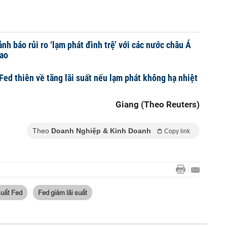
nh báo rủi ro ‘lạm phát đình trệ’ với các nước châu Á
cao
Fed thiên về tăng lãi suất nếu lạm phát không hạ nhiệt
Giang (Theo Reuters)
Theo
Doanh Nghiệp & Kinh Doanh
Copy link
suất Fed
Fed giảm lãi suất