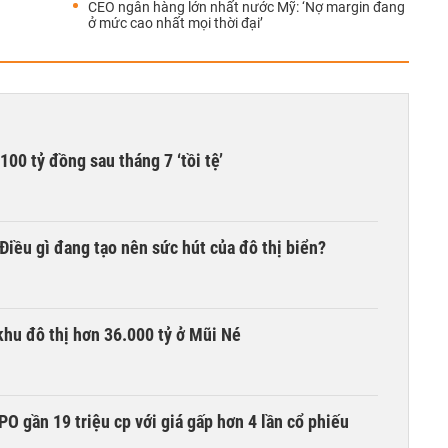
CEO ngân hàng lớn nhất nước Mỹ: ‘Nợ margin đang
ở mức cao nhất mọi thời đại’
00 tỷ đồng sau tháng 7 ‘tồi tệ’
iều gì đang tạo nên sức hút của đô thị biển?
khu đô thị hơn 36.000 tỷ ở Mũi Né
O gần 19 triệu cp với giá gấp hơn 4 lần cổ phiếu