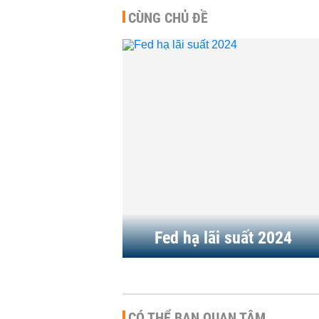
CÙNG CHỦ ĐỀ
Fed giữ nguyên lãi suất như
Ông 
dự đoán, tiến gần hơn tới
trườ
một đợt tăng...
giảm 
QUỐC TẾ
-
06:25 | 18/06/2026
QUỐC 
Mỹ - Iran đạt thỏa thuận:
Dưới
Các thị trường phản ứng
Wars
mạnh, giới đầu tư...
mất 
QUỐC TẾ
-
07:00 | 15/06/2026
QUỐC 
Fed hạ lãi suất 2024
CÓ THỂ BẠN QUAN TÂM