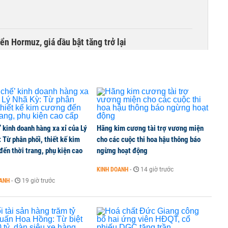
ển Hormuz, giá dầu bật tăng trở lại
các siêu dự án áp sát 'vạch đích'
’ kinh doanh hàng xa xỉ của Lý
Hãng kim cương tài trợ vương miện
thuế quan
 Từ phân phối, thiết kế kim
cho các cuộc thi hoa hậu thông báo
ến thời trang, phụ kiện cao
ngừng hoạt động
KINH DOANH
-
14 giờ trước
ờng sắt TP HCM - Cần Thơ
OANH
-
19 giờ trước