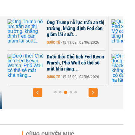
Trump nỗ lực trấn an thị
Quan chức Fed xác 
ng, khẳng định Fed cần
có thể sẽ tăng lãi s
lãi suất...
chống lạm phát
TẾ
-
11:02 | 08/06/2026
QUỐC TẾ
-
07:21 | 04/
 thời Chủ tịch Fed Kevin
Đi ngược số đông,
h, Phố Wall có thể sẽ
BlackRock khẳng đị
khả năng...
‘có đủ lý do’ để hạ lã
TẾ
-
15:00 | 04/06/2026
QUỐC TẾ
-
12:20 | 26/
CÙNG CHUYÊN MỤC