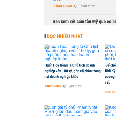
CHỨNG KHOÁN
-
1 phút trước
Iran xem xét cấm tàu Mỹ qua eo bi
QUỐC TẾ
-
1 phút trước
ĐỌC NHIỀU NHẤT
Giải ngân đầu tư công quý III: Khi 
THỜI SỰ
-
1 phút trước
Huấn Hoa Hồng là Chủ tịch doanh
'Đế chế
Sản lượng thép Mỹ phục hồi nhờ 
nghiệp vốn 100 tỷ, góp cổ phần trong
Nhã Kỳ:
HÀNG HÓA
-
1 phút trước
hai doanh nghiệp khác
cương đ
cấp
KINH DOANH
-
8 giờ trước
Đề xuất 28 khu đô thị nén dọc đư
KINH D
THỜI SỰ
-
1 phút trước