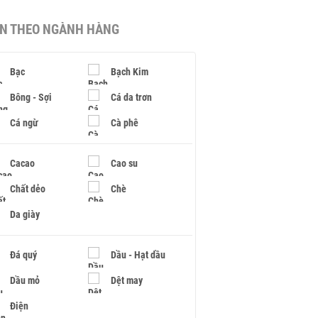
IN THEO NGÀNH HÀNG
Bạc
Bạch Kim
Bông - Sợi
Cá da trơn
Cá ngừ
Cà phê
Cacao
Cao su
Chất dẻo
Chè
Da giày
Đá quý
Dầu - Hạt dầu
Dầu mỏ
Dệt may
Điện