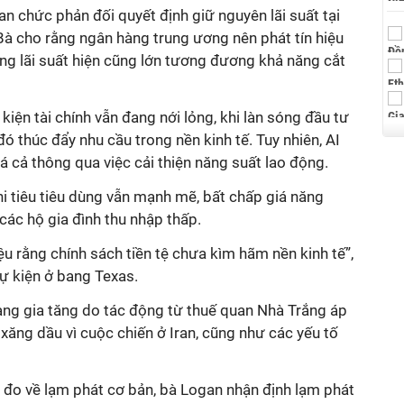
n chức phản đối quyết định giữ nguyên lãi suất tại
Bà cho rằng ngân hàng trung ương nên phát tín hiệu
ng lãi suất hiện cũng lớn tương đương khả năng cắt
iện tài chính vẫn đang nới lỏng, khi làn sóng đầu tư
đó thúc đẩy nhu cầu trong nền kinh tế. Tuy nhiên, AI
á cả thông qua việc cải thiện năng suất lao động.
 tiêu tiêu dùng vẫn mạnh mẽ, bất chấp giá năng
các hộ gia đình thu nhập thấp.
ệu rằng chính sách tiền tệ chưa kìm hãm nền kinh tế”,
ự kiện ở bang Texas.
 đang gia tăng do tác động từ thuế quan Nhà Trắng áp
 xăng dầu vì cuộc chiến ở Iran, cũng như các yếu tố
 đo về lạm phát cơ bản, bà Logan nhận định lạm phát