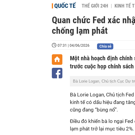
QUỐC TẾ
THẾ GIỚI 24H
KINH TẾ T
Quan chức Fed xác nhận
chống lạm phát
07:31 | 04/06/2026
Chia sẻ
Một nhà hoạch định chính s
trước cuộc họp chính sách 
Bà Lorie Logan, Chủ tịch Cục Dự tr
Bà Lorie Logan, Chủ tịch Fed
kinh tế có dấu hiệu đang tă
cũng đang “bùng nổ”.
Điều đó khiến bà lo ngại Fed
lạm phát trở lại mục tiêu 2%.