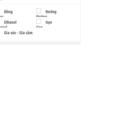
Đồng
Đường
Ethanol
Gạo
Gia súc - Gia cầm
Giấy
Gỗ
Hạt điều
Hồ tiêu - Hạt tiêu
Khí đốt
Kim loại khác
Mắc ca
Muối
Ngũ cốc
Nhựa - Hạt nhựa
Palladium
Phân bón