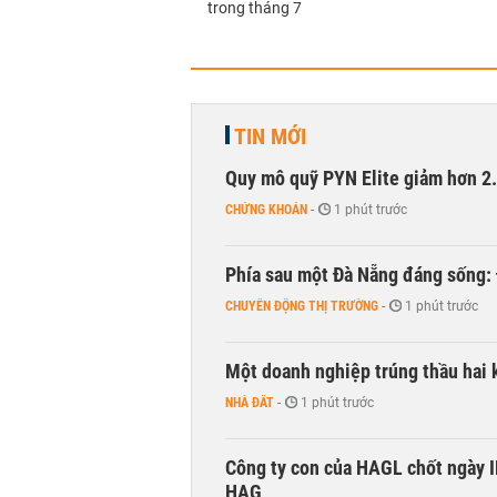
trong tháng 7
TIN MỚI
Quy mô quỹ PYN Elite giảm hơn 2.1
CHỨNG KHOÁN
-
1 phút trước
Phía sau một Đà Nẵng đáng sống: Đ
CHUYỂN ĐỘNG THỊ TRƯỜNG
-
1 phút trước
Một doanh nghiệp trúng thầu hai 
NHÀ ĐẤT
-
1 phút trước
Công ty con của HAGL chốt ngày IP
HAG