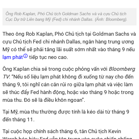
Ông Rob Kaplan, Phó Chủ tịch Goldman Sachs và và cựu Chủ tịch
Cục Dự trữ Liên bang Mỹ (Fed) chi nhánh Dallas. (Ảnh:
Bloomberg).
Theo ông Rob Kaplan, Phó Chủ tịch tại Goldman Sachs và
cựu Chủ tịch Fed chi nhánh Dallas, ngân hàng trung ương
Mỹ có thể sẽ phải tăng lãi suất sớm nhất vào tháng 9 nếu
lạm phát
tiếp tục neo cao.
Ông Kaplan chia sẻ trong cuộc phỏng vấn với
Bloomberg
TV
: “Nếu số liệu lạm phát không đi xuống từ nay cho đến
tháng 9, tôi nghĩ cán cân rủi ro giữa lạm phát và việc làm
sẽ thúc đẩy Fed hành động, hoặc vào tháng 9 hoặc trong
mùa thu. Đó sẽ là điều khôn ngoan”.
Tại Mỹ, mùa thu thường được tính là kéo dài từ tháng 9
đến tháng 11.
Tại cuộc họp chính sách tháng 6, tân Chủ tịch Kevin