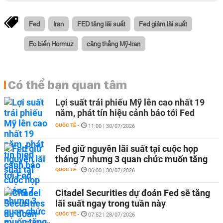
Fed
Iran
FED tăng lãi suất
Fed giảm lãi suất
Eo biển Hormuz
căng thẳng Mỹ-Iran
Có thể bạn quan tâm
Lợi suất trái phiếu Mỹ lên cao nhất 19
năm, phát tín hiệu cảnh báo tới Fed
QUỐC TẾ
-
11:00 | 30/07/2026
Fed giữ nguyên lãi suất tại cuộc họp
tháng 7 nhưng 3 quan chức muốn tăng
QUỐC TẾ
-
06:00 | 30/07/2026
Citadel Securities dự đoán Fed sẽ tăng
lãi suất ngay trong tuần này
QUỐC TẾ
-
07:52 | 28/07/2026