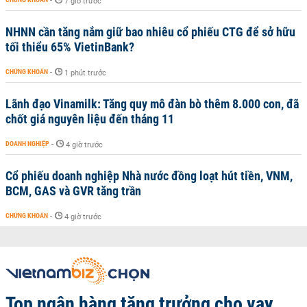
-
7 giờ trước
NHNN cần tăng nắm giữ bao nhiêu cổ phiếu CTG để sở hữu
tối thiểu 65% VietinBank?
CHỨNG KHOÁN
-
1 phút trước
Lãnh đạo Vinamilk: Tăng quy mô đàn bò thêm 8.000 con, đã
chốt giá nguyên liệu đến tháng 11
DOANH NGHIỆP
-
4 giờ trước
Cổ phiếu doanh nghiệp Nhà nước đồng loạt hút tiền, VNM,
BCM, GAS và GVR tăng trần
CHỨNG KHOÁN
-
4 giờ trước
Top ngân hàng tăng trưởng cho vay