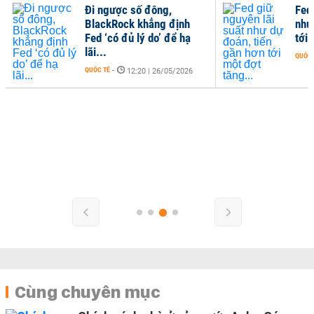
Đi ngược số đông,
Fed
BlackRock khẳng định
như
Fed ‘có đủ lý do’ để hạ
tới 
lãi...
QUỐC 
QUỐC TẾ
-
12:20 | 26/05/2026
Cùng chuyên mục