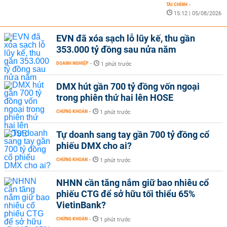
TÀI CHÍNH
-
15:12 | 05/08/2026
EVN đã xóa sạch lỗ lũy kế, thu gần
353.000 tỷ đồng sau nửa năm
DOANH NGHIỆP
-
1 phút trước
DMX hút gần 700 tỷ đồng vốn ngoại
trong phiên thứ hai lên HOSE
CHỨNG KHOÁN
-
1 phút trước
Tự doanh sang tay gần 700 tỷ đồng cổ
phiếu DMX cho ai?
CHỨNG KHOÁN
-
1 phút trước
NHNN cần tăng nắm giữ bao nhiêu cổ
phiếu CTG để sở hữu tối thiểu 65%
VietinBank?
CHỨNG KHOÁN
-
1 phút trước