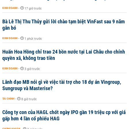
KINH DOANH
-
17 giờ trước
Bà Lê Thị Thu Thủy gửi lời chào tạm biệt VinFast sau 9 năm
gắn bó
KINH DOANH
-
1 phút trước
Huấn Hoa Hồng chỉ trao 24 bồn nước tại Lai Châu cho chính
quyền xã, không trao tiền
KINH DOANH
-
3 giờ trước
Lãnh đạo MB nói gì về việc tài trợ cho 18 dự án Vingroup,
Sungroup và Masterise?
TÀI CHÍNH
-
8 giờ trước
Công ty con của HAGL chốt ngày IPO gần 19 triệu cp với giá
gấp hơn 4 lần cổ phiếu HAG
CHỨNG KHOÁN