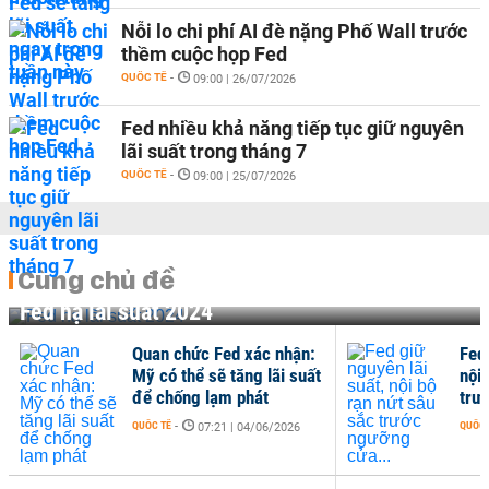
Nỗi lo chi phí AI đè nặng Phố Wall trước
thềm cuộc họp Fed
QUỐC TẾ
-
09:00 | 26/07/2026
Fed nhiều khả năng tiếp tục giữ nguyên
lãi suất trong tháng 7
QUỐC TẾ
-
09:00 | 25/07/2026
Cùng chủ đề
Fed hạ lãi suất 2024
Quan chức Fed xác nhận:
Fed 
Mỹ có thể sẽ tăng lãi suất
nội 
để chống lạm phát
trư
QUỐC TẾ
-
QUỐC 
07:21 | 04/06/2026