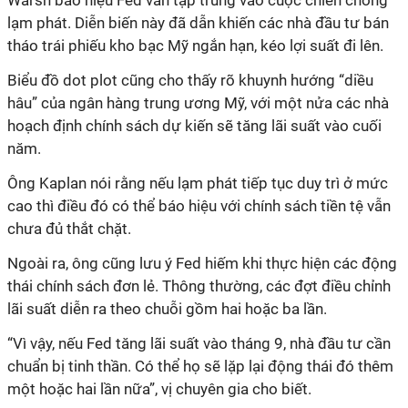
Warsh báo hiệu Fed vẫn tập trung vào cuộc chiến chống
lạm phát. Diễn biến này đã dẫn khiến các nhà đầu tư bán
tháo trái phiếu kho bạc Mỹ ngắn hạn, kéo lợi suất đi lên.
Biểu đồ dot plot cũng cho thấy rõ khuynh hướng “diều
hâu” của ngân hàng trung ương Mỹ, với một nửa các nhà
hoạch định chính sách dự kiến sẽ tăng lãi suất vào cuối
năm.
Ông Kaplan nói rằng nếu lạm phát tiếp tục duy trì ở mức
cao thì điều đó có thể báo hiệu với chính sách tiền tệ vẫn
chưa đủ thắt chặt.
Ngoài ra, ông cũng lưu ý Fed hiếm khi thực hiện các động
thái chính sách đơn lẻ. Thông thường, các đợt điều chỉnh
lãi suất diễn ra theo chuỗi gồm hai hoặc ba lần.
“Vì vậy, nếu Fed tăng lãi suất vào tháng 9, nhà đầu tư cần
chuẩn bị tinh thần. Có thể họ sẽ lặp lại động thái đó thêm
một hoặc hai lần nữa”, vị chuyên gia cho biết.