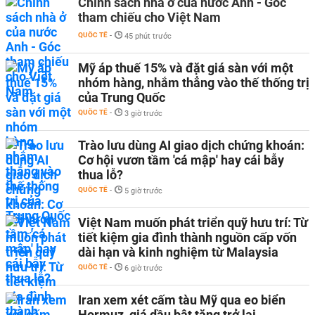
Chính sách nhà ở của nước Anh - Góc
tham chiếu cho Việt Nam
QUỐC TẾ
-
45 phút trước
Mỹ áp thuế 15% và đặt giá sàn với một
nhóm hàng, nhắm thẳng vào thế thống trị
của Trung Quốc
QUỐC TẾ
-
3 giờ trước
Trào lưu dùng AI giao dịch chứng khoán:
Cơ hội vươn tầm 'cá mập' hay cái bẫy
thua lỗ?
QUỐC TẾ
-
5 giờ trước
Việt Nam muốn phát triển quỹ hưu trí: Từ
tiết kiệm gia đình thành nguồn cấp vốn
dài hạn và kinh nghiệm từ Malaysia
QUỐC TẾ
-
6 giờ trước
Iran xem xét cấm tàu Mỹ qua eo biển
Hormuz, giá dầu bật tăng trở lại