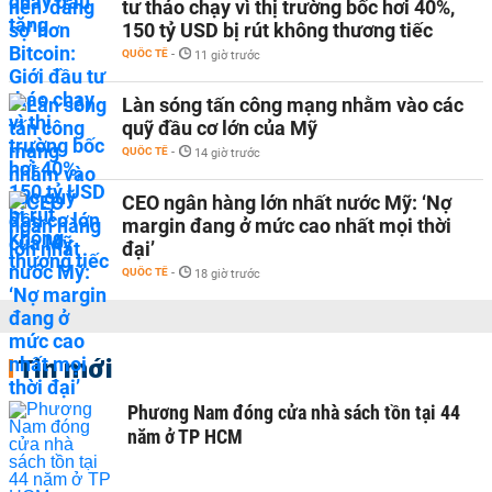
tư tháo chạy vì thị trường bốc hơi 40%,
150 tỷ USD bị rút không thương tiếc
QUỐC TẾ
-
11 giờ trước
Làn sóng tấn công mạng nhằm vào các
quỹ đầu cơ lớn của Mỹ
QUỐC TẾ
-
14 giờ trước
CEO ngân hàng lớn nhất nước Mỹ: ‘Nợ
margin đang ở mức cao nhất mọi thời
đại’
QUỐC TẾ
-
18 giờ trước
Tin mới
Phương Nam đóng cửa nhà sách tồn tại 44
năm ở TP HCM