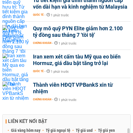
Từ tiết kiệm gia đình thành nguồn cấp
vốn dài hạn và kinh nghiệm từ Malaysia
QUỐC TẾ
-
1 phút trước
Quy mô quỹ PYN Elite giảm hơn 2.100
tỷ đồng sau tháng 7 ‘tồi tệ’
CHỨNG KHOÁN
-
1 phút trước
Iran xem xét cấm tàu Mỹ qua eo biển
Hormuz, giá dầu bật tăng trở lại
QUỐC TẾ
-
1 phút trước
Thành viên HĐQT VPBankS xin từ
nhiệm
CHỨNG KHOÁN
-
1 phút trước
LIÊN KẾT NỔI BẬT
Giá vàng hôm nay
Tỷ giá ngoại tệ
Tỷ giá usd
Tỷ giá yen