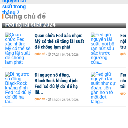
Cùng chủ đề
Fed hạ lãi suất 2024
Quan chức Fed xác nhận:
Fed 
Mỹ có thể sẽ tăng lãi suất
nội 
để chống lạm phát
trư
QUỐC TẾ
-
QUỐC 
07:21 | 04/06/2026
Đi ngược số đông,
Fed
BlackRock khẳng định
như
Fed ‘có đủ lý do’ để hạ
tới 
lãi...
QUỐC 
QUỐC TẾ
-
12:20 | 26/05/2026