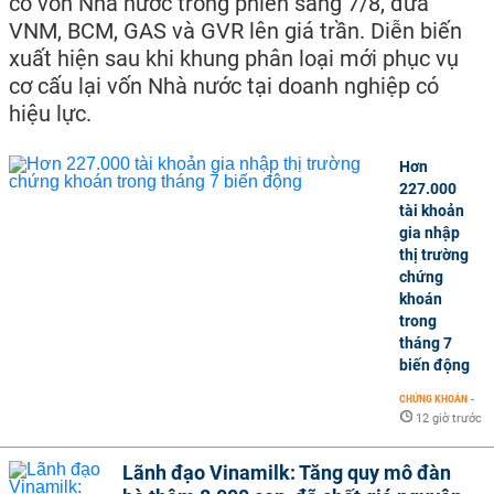
có vốn Nhà nước trong phiên sáng 7/8, đưa
VNM, BCM, GAS và GVR lên giá trần. Diễn biến
xuất hiện sau khi khung phân loại mới phục vụ
cơ cấu lại vốn Nhà nước tại doanh nghiệp có
hiệu lực.
Hơn
227.000
tài khoản
gia nhập
thị trường
chứng
khoán
trong
tháng 7
biến động
CHỨNG KHOÁN
-
12 giờ trước
Lãnh đạo Vinamilk: Tăng quy mô đàn