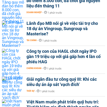
bò thêm 8.000 con, đã chốt giá nguyên
liệu đến tháng 11
DOANH NGHIỆP
-
1 phút trước
Lãnh đạo MB nói gì về việc tài trợ cho
18 dự án Vingroup, Sungroup và
Masterise?
TÀI CHÍNH
-
1 phút trước
Công ty con của HAGL chốt ngày IPO
gần 19 triệu cp với giá gấp hơn 4 lần cổ
phiếu HAG
CHỨNG KHOÁN
-
1 phút trước
Giải ngân đầu tư công quý III: Khi các
siêu dự án áp sát 'vạch đích'
THỜI SỰ
-
1 phút trước
Việt Nam muốn phát triển quỹ hưu trí: