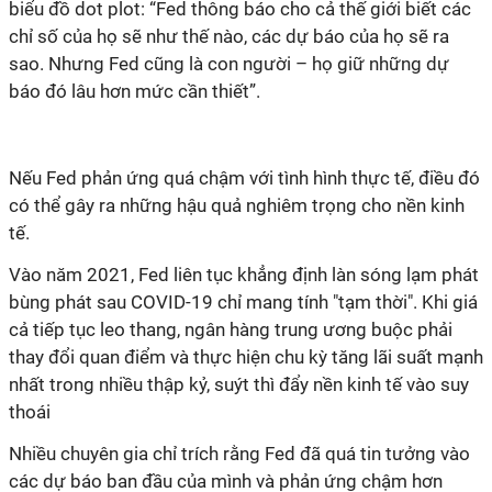
biểu đồ dot plot: “Fed thông báo cho cả thế giới biết các
chỉ số của họ sẽ như thế nào, các dự báo của họ sẽ ra
sao. Nhưng Fed cũng là con người – họ giữ những dự
báo đó lâu hơn mức cần thiết”.
Nếu Fed phản ứng quá chậm với tình hình thực tế, điều đó
có thể gây ra những hậu quả nghiêm trọng cho nền kinh
tế.
Vào năm 2021, Fed liên tục khẳng định làn sóng lạm phát
bùng phát sau COVID-19 chỉ mang tính "tạm thời". Khi giá
cả tiếp tục leo thang, ngân hàng trung ương buộc phải
thay đổi quan điểm và thực hiện chu kỳ tăng lãi suất mạnh
nhất trong nhiều thập kỷ, suýt thì đẩy nền kinh tế vào suy
thoái
Nhiều chuyên gia chỉ trích rằng Fed đã quá tin tưởng vào
các dự báo ban đầu của mình và phản ứng chậm hơn