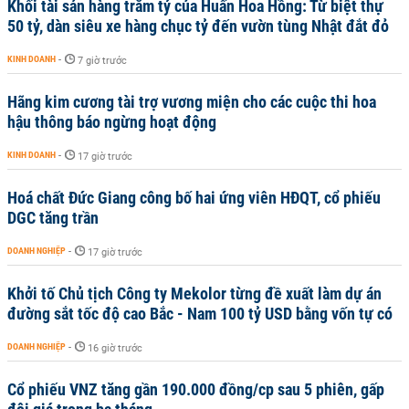
Khối tài sản hàng trăm tỷ của Huấn Hoa Hồng: Từ biệt thự
50 tỷ, dàn siêu xe hàng chục tỷ đến vườn tùng Nhật đắt đỏ
KINH DOANH
-
7 giờ trước
Hãng kim cương tài trợ vương miện cho các cuộc thi hoa
hậu thông báo ngừng hoạt động
KINH DOANH
-
17 giờ trước
Hoá chất Đức Giang công bố hai ứng viên HĐQT, cổ phiếu
DGC tăng trần
DOANH NGHIỆP
-
17 giờ trước
Khởi tố Chủ tịch Công ty Mekolor từng đề xuất làm dự án
đường sắt tốc độ cao Bắc - Nam 100 tỷ USD bằng vốn tự có
DOANH NGHIỆP
-
16 giờ trước
Cổ phiếu VNZ tăng gần 190.000 đồng/cp sau 5 phiên, gấp