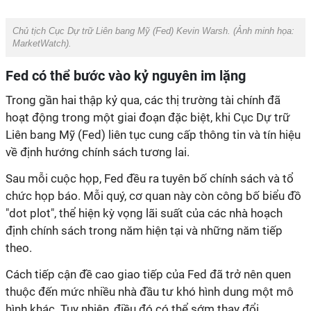
Chủ tịch Cục Dự trữ Liên bang Mỹ (Fed) Kevin Warsh. (Ảnh minh họa:
MarketWatch).
Fed có thể bước vào kỷ nguyên im lặng
Trong gần hai thập kỷ qua, các thị trường tài chính đã
hoạt động trong một giai đoạn đặc biệt, khi Cục Dự trữ
Liên bang Mỹ (Fed) liên tục cung cấp thông tin và tín hiệu
về định hướng chính sách tương lai.
Sau mỗi cuộc họp, Fed đều ra tuyên bố chính sách và tổ
chức họp báo. Mỗi quý, cơ quan này còn công bố biểu đồ
"dot plot", thể hiện kỳ vọng lãi suất của các nhà hoạch
định chính sách trong năm hiện tại và những năm tiếp
theo.
Cách tiếp cận đề cao giao tiếp của Fed đã trở nên quen
thuộc đến mức nhiều nhà đầu tư khó hình dung một mô
hình khác. Tuy nhiên, điều đó có thể sớm thay đổi.