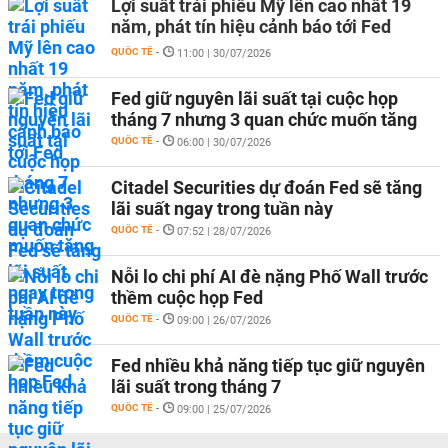
Lợi suất trái phiếu Mỹ lên cao nhất 19
năm, phát tín hiệu cảnh báo tới Fed
QUỐC TẾ
-
11:00 | 30/07/2026
Fed giữ nguyên lãi suất tại cuộc họp
tháng 7 nhưng 3 quan chức muốn tăng
QUỐC TẾ
-
06:00 | 30/07/2026
Citadel Securities dự đoán Fed sẽ tăng
lãi suất ngay trong tuần này
QUỐC TẾ
-
07:52 | 28/07/2026
Nỗi lo chi phí AI đè nặng Phố Wall trước
thềm cuộc họp Fed
QUỐC TẾ
-
09:00 | 26/07/2026
Fed nhiều khả năng tiếp tục giữ nguyên
lãi suất trong tháng 7
QUỐC TẾ
-
09:00 | 25/07/2026