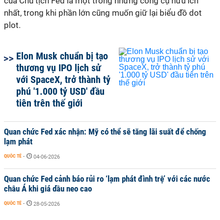
của Chủ tịch Fed là một trong những công cụ hữu ích
nhất, trong khi phần lớn cũng muốn giữ lại biểu đồ dot
plot.
Elon Musk chuẩn bị tạo
thương vụ IPO lịch sử
với SpaceX, trở thành tỷ
phú '1.000 tỷ USD' đầu
tiên trên thế giới
Quan chức Fed xác nhận: Mỹ có thể sẽ tăng lãi suất để chống
lạm phát
QUỐC TẾ
-
04-06-2026
Quan chức Fed cảnh báo rủi ro ‘lạm phát đình trệ’ với các nước
châu Á khi giá dầu neo cao
QUỐC TẾ
-
28-05-2026