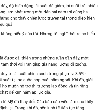
đây, độ biến động lãi suất đã giảm, lợi suất trái phiếu
ọng lạm phát trong một đến hai năm tới cũng hạ
chứng cho thấy chiến lược truyền tải thông điệp hiện
ệu quả.
không hiểu ý của tôi. Nhưng tôi nghĩ thật ra họ hiểu
đã được cải thiện trong những tuần gần đây, một
 tạm thời với Iran giúp giá năng lượng đi xuống.
uy trì lãi suất chính sách trong phạm vi 3,5% -
ãi suất tại ba cuộc họp cuối năm ngoái. Khi đó, giới
ì họ muốn hỗ trợ thị trường lao động và tin rằng
 chặt để kìm hãm áp lực giá.
h tế Mỹ đã thay đổi. Các báo cáo việc làm cho thấy
ịnh lại. Trong khi đó, nền kinh tế tiếp tục tăng