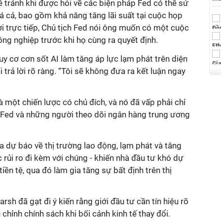
é tránh khi được hỏi về các biện pháp Fed có thể sử
á cả, bao gồm khả năng tăng lãi suất tại cuộc họp
lời trực tiếp, Chủ tịch Fed nói ông muốn có một cuộc
đồng nghiệp trước khi họ cùng ra quyết định.
uy cơ cơn sốt AI làm tăng áp lực lạm phát trên diện
trả lời rõ ràng. “Tôi sẽ không đưa ra kết luận ngay
à một chiến lược có chủ đích, và nó đã vấp phải chỉ
 Fed và những người theo dõi ngân hàng trung ương
ra dự báo về thị trường lao động, lạm phát và tăng
 rủi ro đi kèm với chúng - khiến nhà đầu tư khó dự
ền tệ, qua đó làm gia tăng sự bất định trên thị
rsh đã gạt đi ý kiến rằng giới đầu tư cần tín hiệu rõ
chỉnh chính sách khi bối cảnh kinh tế thay đổi.