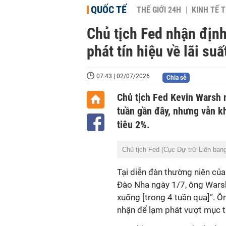
QUỐC TẾ
THẾ GIỚI 24H
KINH TẾ T
Chủ tịch Fed nhận định
phát tín hiệu về lãi suấ
07:43 | 02/07/2026
Chia sẻ
Chủ tịch Fed Kevin Warsh n
tuần gần đây, nhưng vẫn k
tiêu 2%.
Chủ tịch Fed (Cục Dự trữ Liên ban
Tại diễn đàn thường niên củ
Đào Nha ngày 1/7, ông Warsh
xuống [trong 4 tuần qua]”. 
nhận
để
lạm phát vượt mục ti