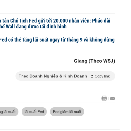
a tân Chủ tịch Fed gửi tới 20.000 nhân viên: Pháo đài
hố Wall đang được tái định hình
ed có thể tăng lãi suất ngay từ tháng 9 và không dừng
Giang (Theo WSJ)
Theo
Doanh Nghiệp & Kinh Doanh
Copy link
g lãi suất
lãi suất Fed
Fed giảm lãi suất