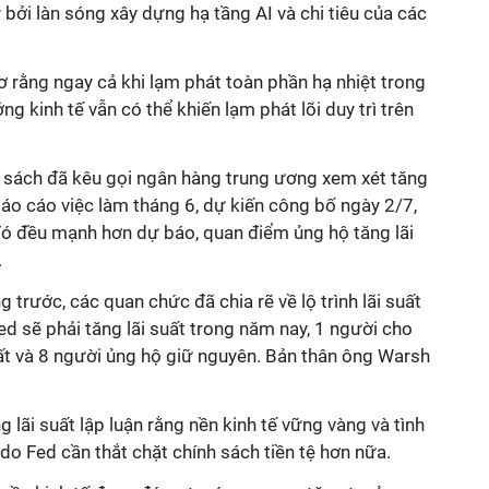
 bởi làn sóng xây dựng hạ tầng AI và chi tiêu của các
ơ rằng ngay cả khi lạm phát toàn phần hạ nhiệt trong
ng kinh tế vẫn có thể khiến lạm phát lõi duy trì trên
 sách đã kêu gọi ngân hàng trung ương xem xét tăng
báo cáo việc làm tháng 6, dự kiến công bố ngày 2/7,
ó đều mạnh hơn dự báo, quan điểm ủng hộ tăng lãi
.
 trước, các quan chức đã chia rẽ về lộ trình lãi suất
ed sẽ phải tăng lãi suất trong năm nay, 1 người cho
uất và 8 người ủng hộ giữ nguyên. Bản thân ông Warsh
g lãi suất
lập luận rằng
nền kinh tế vững vàng và tình
ý do
Fed
cần thắt chặt chính sách
tiền tệ hơn nữa.