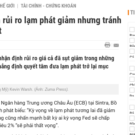
HẾ GIỚI
TÀI CHÍNH - CHỨNG KHOÁN
T
 rủi ro lạm phát giảm nhưng tránh
t
hận định rủi ro giá cả đã sụt giảm trong những
hẳng định quyết tâm đưa lạm phát trở lại mục
g Mỹ) Kevin Warsh. (Ảnh:
Zuma Press).
a Ngân hàng Trung ương Châu Âu (ECB) tại Sintra, Bồ
 phát biểu: “Kỳ vọng về lạm phát tương lai đã giảm
Ông cũng nhấn mạnh bất kỳ ai kỳ vọng Fed sẽ
chấp
êu 2% “sẽ phải thất vọng
”.