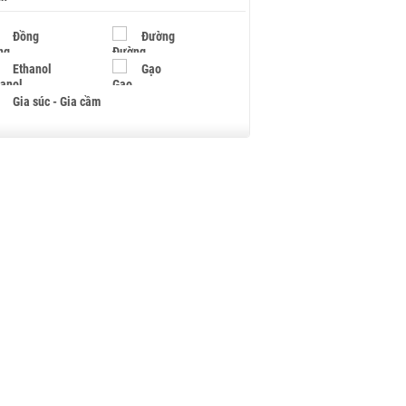
Đồng
Đường
Ethanol
Gạo
Gia súc - Gia cầm
Giấy
Gỗ
Hạt điều
Hồ tiêu - Hạt tiêu
Khí đốt
Kim loại khác
Mắc ca
Muối
Ngũ cốc
Nhựa - Hạt nhựa
Palladium
Phân bón