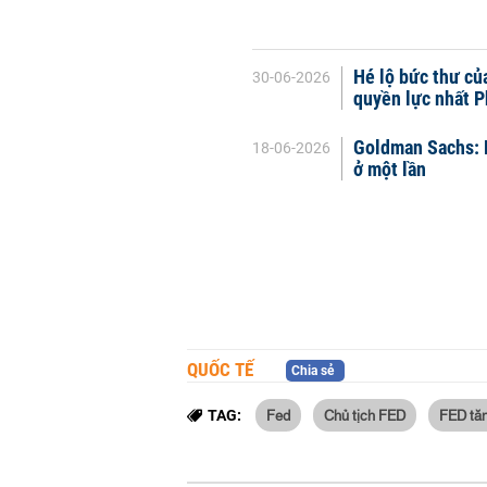
Hé lộ bức thư củ
30-06-2026
quyền lực nhất P
Goldman Sachs: F
18-06-2026
ở một lần
QUỐC TẾ
Chia sẻ
Fed
Chủ tịch FED
FED tăn
TAG: