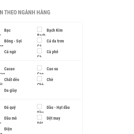
IN THEO NGÀNH HÀNG
Bạc
Bạch Kim
Bông - Sợi
Cá da trơn
Cá ngừ
Cà phê
Cacao
Cao su
Chất dẻo
Chè
Da giày
Đá quý
Dầu - Hạt dầu
Dầu mỏ
Dệt may
Điện