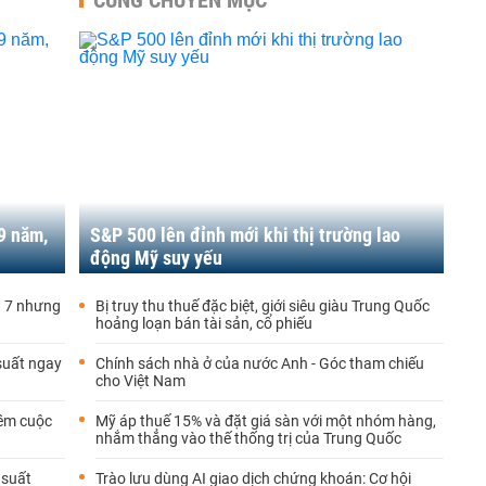
CÙNG CHUYÊN MỤC
19 năm,
S&P 500 lên đỉnh mới khi thị trường lao
động Mỹ suy yếu
g 7 nhưng
Bị truy thu thuế đặc biệt, giới siêu giàu Trung Quốc
hoảng loạn bán tài sản, cổ phiếu
 suất ngay
Chính sách nhà ở của nước Anh - Góc tham chiếu
cho Việt Nam
ềm cuộc
Mỹ áp thuế 15% và đặt giá sàn với một nhóm hàng,
nhắm thẳng vào thế thống trị của Trung Quốc
 suất
Trào lưu dùng AI giao dịch chứng khoán: Cơ hội