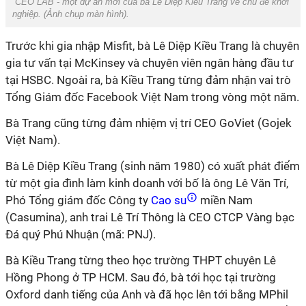
CEO LAB - một dự án mới của bà Lê Diệp Kiều Trang về chủ đề khởi
nghiệp. (Ảnh chụp màn hình).
Trước khi gia nhập Misfit, bà Lê Diệp Kiều Trang là chuyên
gia tư vấn tại McKinsey và chuyên viên ngân hàng đầu tư
tại HSBC. Ngoài ra, bà Kiều Trang từng đảm nhận vai trò
Tổng Giám đốc Facebook Việt Nam trong vòng một năm.
Bà Trang cũng từng đảm nhiệm vị trí CEO GoViet (Gojek
Việt Nam).
Bà Lê Diệp Kiều Trang (sinh năm 1980) có xuất phát điểm
từ một gia đình làm kinh doanh với bố là ông Lê Văn Trí,
Phó Tổng giám đốc Công ty
Cao su
miền Nam
(Casumina), anh trai Lê Trí Thông là CEO CTCP Vàng bạc
Đá quý Phú Nhuận (mã: PNJ).
Bà Kiều Trang từng theo học trường THPT chuyên Lê
Hồng Phong ở TP HCM. Sau đó, bà tới học tại trường
Oxford danh tiếng của Anh và đã học lên tới bằng MPhil