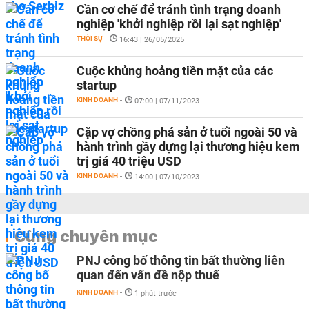
Cần cơ chế để tránh tình trạng doanh
nghiệp 'khởi nghiệp rồi lại sạt nghiệp'
THỜI SỰ
-
16:43 | 26/05/2025
Cuộc khủng hoảng tiền mặt của các
startup
KINH DOANH
-
07:00 | 07/11/2023
Cặp vợ chồng phá sản ở tuổi ngoài 50 và
hành trình gầy dựng lại thương hiệu kem
trị giá 40 triệu USD
KINH DOANH
-
14:00 | 07/10/2023
Cùng chuyên mục
PNJ công bố thông tin bất thường liên
quan đến vấn đề nộp thuế
KINH DOANH
-
1 phút trước