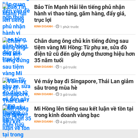
Bảo Tín Mạnh Hải lên tiếng phủ nhận
hành vi thao túng, găm hàng, đẩy giá,
trục lợi
KINH DOANH
-
1 phút trước
Chân dung ông chủ kín tiếng đứng sau
tiệm vàng Mi Hồng: Từ phụ xe, sửa đồ
điện tử cũ đến gây dựng thương hiệu hơn
35 năm tuổi
KINH DOANH
-
1 giờ trước
Vé máy bay đi Singapore, Thái Lan giảm
sâu trong mùa hè
KINH DOANH
-
3 giờ trước
Mi Hồng lên tiếng sau kết luận về tồn tại
trong kinh doanh vàng bạc
KINH DOANH
-
4 giờ trước