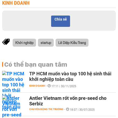
KINH DOANH
Chia sẻ
Khởi nghiệp
startup
Lê Diệp Kiều Trang
Có thể bạn quan tâm
TP HCM muốn vào top 100 hệ sinh thái
khởi nghiệp toàn cầu
KINH DOANH
-
17:11 | 30/11/2025
Antler Vietnam rót vốn pre-seed cho
Serbiz
CHUYỂN ĐỘNG THỊ TRƯỜNG
-
18:07 | 30/07/2025