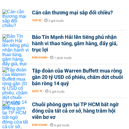
Cán cân thương mại sắp đổi chiều?
THỜI SỰ
-
3 giờ trước
Bảo Tín Mạnh Hải lên tiếng phủ nhận
hành vi thao túng, găm hàng, đẩy giá,
trục lợi
KINH DOANH
-
1 phút trước
Tập đoàn của Warren Buffett mua ròng
gần 20 tỷ USD cổ phiếu, chấm dứt chuỗi
bán ròng 14 quý
QUỐC TẾ
-
5 giờ trước
Chuỗi phòng gym tại TP HCM bất ngờ
đóng cửa tất cả cơ sở, hàng trăm hội
viên bơ vơ
KINH DOANH
-
6 giờ trước