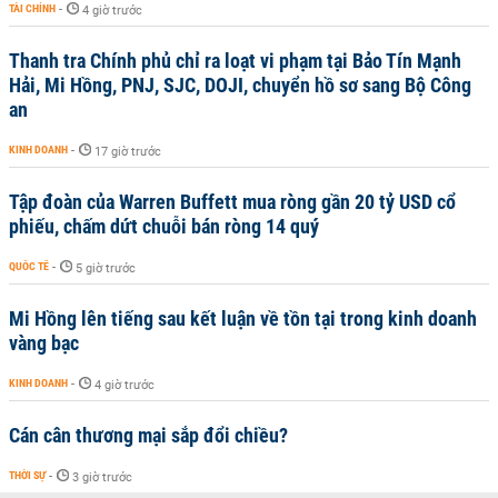
TÀI CHÍNH
-
4 giờ trước
Thanh tra Chính phủ chỉ ra loạt vi phạm tại Bảo Tín Mạnh
Hải, Mi Hồng, PNJ, SJC, DOJI, chuyển hồ sơ sang Bộ Công
an
KINH DOANH
-
17 giờ trước
Tập đoàn của Warren Buffett mua ròng gần 20 tỷ USD cổ
phiếu, chấm dứt chuỗi bán ròng 14 quý
QUỐC TẾ
-
5 giờ trước
Mi Hồng lên tiếng sau kết luận về tồn tại trong kinh doanh
vàng bạc
KINH DOANH
-
4 giờ trước
Cán cân thương mại sắp đổi chiều?
THỜI SỰ
-
3 giờ trước