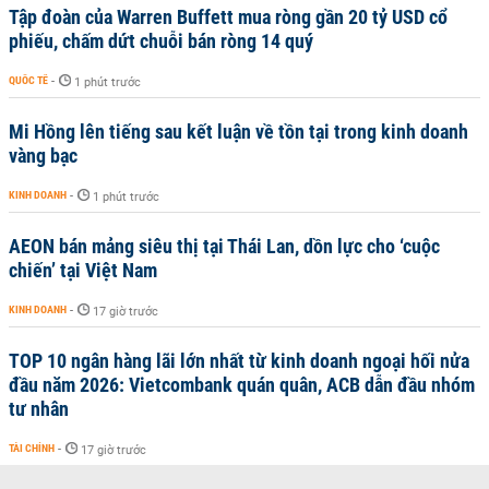
Tập đoàn của Warren Buffett mua ròng gần 20 tỷ USD cổ
phiếu, chấm dứt chuỗi bán ròng 14 quý
QUỐC TẾ
-
1 phút trước
Mi Hồng lên tiếng sau kết luận về tồn tại trong kinh doanh
vàng bạc
KINH DOANH
-
1 phút trước
AEON bán mảng siêu thị tại Thái Lan, dồn lực cho ‘cuộc
chiến’ tại Việt Nam
KINH DOANH
-
17 giờ trước
TOP 10 ngân hàng lãi lớn nhất từ kinh doanh ngoại hối nửa
đầu năm 2026: Vietcombank quán quân, ACB dẫn đầu nhóm
tư nhân
TÀI CHÍNH
-
17 giờ trước