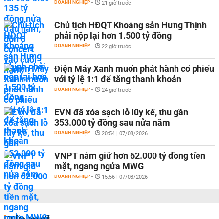
DOANH NGHIỆP
-
21 giờ trước
Chủ tịch HĐQT Khoáng sản Hưng Thịnh
phải nộp lại hơn 1.500 tỷ đồng
DOANH NGHIỆP
-
22 giờ trước
Điện Máy Xanh muốn phát hành cổ phiếu
với tỷ lệ 1:1 để tăng thanh khoản
DOANH NGHIỆP
-
24 giờ trước
EVN đã xóa sạch lỗ lũy kế, thu gần
353.000 tỷ đồng sau nửa năm
DOANH NGHIỆP
-
20:54 | 07/08/2026
VNPT nắm giữ hơn 62.000 tỷ đồng tiền
mặt, ngang ngửa MWG
DOANH NGHIỆP
-
15:56 | 07/08/2026
Tin mới