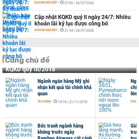
DOANH NGHIỆP
-
07:00 | 26/07/2026
Cập nhật KQKD quý II ngày 24/7: Nhiều
khoản lãi kỷ lục được công bố
DOANH NGHIỆP
-
21:34 | 24/07/2026
Cùng chủ đề
KQKD quý III/2018
Ngành ngân hàng Mỹ ghi
Ngà
nhận kết quả tài chính khả
chí
quan
lên
TÀI CHÍNH
-
DOANH
14:18 | 21/11/2018
Bức tranh ngành hàng
Giá
không trước ngày
trư
Bamboo Airways cất cánh
trư