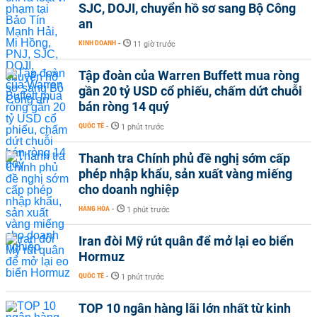
SJC, DOJI, chuyển hồ sơ sang Bộ Công
an
KINH DOANH
-
11 giờ trước
Tập đoàn của Warren Buffett mua ròng
gần 20 tỷ USD cổ phiếu, chấm dứt chuỗi
bán ròng 14 quý
QUỐC TẾ
-
1 phút trước
Thanh tra Chính phủ đề nghị sớm cấp
phép nhập khẩu, sản xuất vàng miếng
cho doanh nghiệp
HÀNG HÓA
-
1 phút trước
Iran đòi Mỹ rút quân để mở lại eo biển
Hormuz
QUỐC TẾ
-
1 phút trước
TOP 10 ngân hàng lãi lớn nhất từ kinh