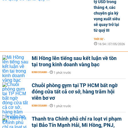
tỷ USD trong
tháng 4, các
chuyên gia kỳ
vọng xuất siêu
sẽ quay trở lại
từ quý III
THỜI SỰ
-
16:54 | 07/05/2026
Mi Hồng lên tiếng sau kết luận về tồn
tại trong kinh doanh vàng bạc
KINH DOANH
-
1 phút trước
Chuỗi phòng gym tại TP HCM bất ngờ
đóng cửa tất cả cơ sở, hàng trăm hội
viên bơ vơ
KINH DOANH
-
1 phút trước
Thanh tra Chính phủ chỉ ra loạt vi phạm
tại Bảo Tín Mạnh Hải, Mi Hồng, PNJ,