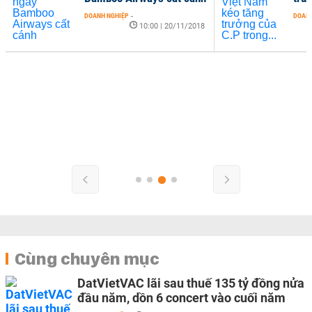
DOANH NGHIỆP
-
DOANH
10:00 | 20/11/2018
Cùng chuyên mục
DatVietVAC lãi sau thuế 135 tỷ đồng nửa
đầu năm, dồn 6 concert vào cuối năm