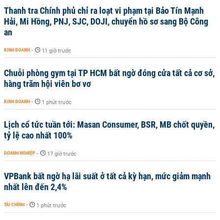
Thanh tra Chính phủ chỉ ra loạt vi phạm tại Bảo Tín Mạnh
Hải, Mi Hồng, PNJ, SJC, DOJI, chuyển hồ sơ sang Bộ Công
an
KINH DOANH
-
11 giờ trước
Chuỗi phòng gym tại TP HCM bất ngờ đóng cửa tất cả cơ sở,
hàng trăm hội viên bơ vơ
KINH DOANH
-
1 phút trước
Lịch cổ tức tuần tới: Masan Consumer, BSR, MB chốt quyền,
tỷ lệ cao nhất 100%
DOANH NGHIỆP
-
17 giờ trước
VPBank bất ngờ hạ lãi suất ở tất cả kỳ hạn, mức giảm mạnh
nhất lên đến 2,4%
TÀI CHÍNH
-
1 phút trước