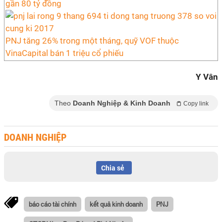
gần 80 tỷ đồng
PNJ tăng 26% trong một tháng, quỹ VOF thuộc
VinaCapital bán 1 triệu cổ phiếu
Y Vân
Theo
Doanh Nghiệp & Kinh Doanh
Copy link
DOANH NGHIỆP
Chia sẻ
báo cáo tài chính
kết quả kinh doanh
PNJ