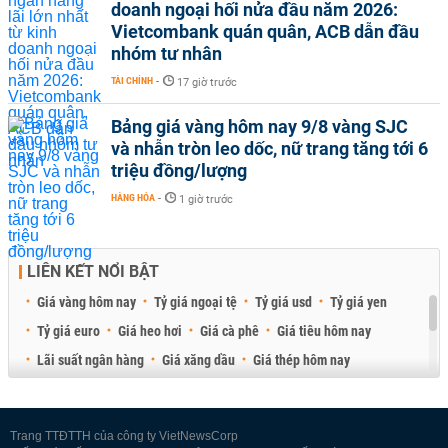
doanh ngoại hối nửa đầu năm 2026:
Vietcombank quán quân, ACB dẫn đầu
nhóm tư nhân
TÀI CHÍNH
-
17 giờ trước
Bảng giá vàng hôm nay 9/8 vàng SJC
và nhẫn tròn leo dốc, nữ trang tăng tới 6
triệu đồng/lượng
HÀNG HÓA
-
1 giờ trước
LIÊN KẾT NỔI BẬT
Giá vàng hôm nay
Tỷ giá ngoại tệ
Tỷ giá usd
Tỷ giá yen
Tỷ giá euro
Giá heo hơi
Giá cà phê
Giá tiêu hôm nay
Lãi suất ngân hàng
Giá xăng dầu
Giá thép hôm nay
Giá sầu riêng
Giá thịt heo
Giá gạo
Giá cao su
Best Retail Brokers
Diễn đàn đầu tư Việt Nam 2026
Trang TTĐTTH của công ty VietNewsCorp