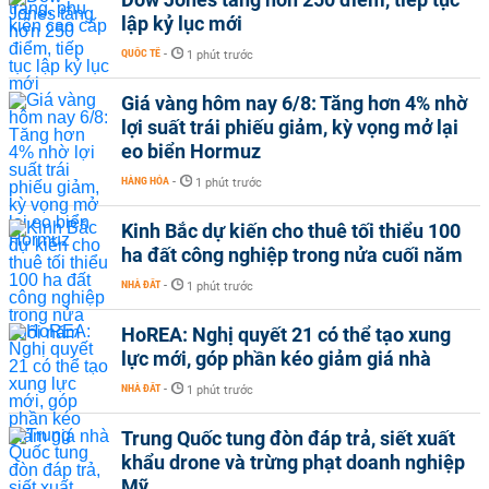
lập kỷ lục mới
QUỐC TẾ
-
1 phút trước
Giá vàng hôm nay 6/8: Tăng hơn 4% nhờ
lợi suất trái phiếu giảm, kỳ vọng mở lại
eo biển Hormuz
HÀNG HÓA
-
1 phút trước
Kinh Bắc dự kiến cho thuê tối thiểu 100
ha đất công nghiệp trong nửa cuối năm
NHÀ ĐẤT
-
1 phút trước
HoREA: Nghị quyết 21 có thể tạo xung
lực mới, góp phần kéo giảm giá nhà
NHÀ ĐẤT
-
1 phút trước
Trung Quốc tung đòn đáp trả, siết xuất
khẩu drone và trừng phạt doanh nghiệp
Mỹ