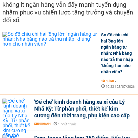
không ít ngân hàng vẫn đẩy mạnh tuyển dụng
nhằm phục vụ chiến lược tăng trưởng và chuyển
đổi số.
So độ chịu chi
hai 'ông lớn'
ngân hàng tư
nhân: Nhà băng
nào trả thu nhập
'khủng' hơn cho
nhân viên?
TÀI CHÍNH
-
10:33 | 28/07/2026
'Đế chế’ kinh doanh hàng xa xỉ của Lý
Nhã Kỳ: Từ phân phối, thiết kế kim
cương đến thời trang, phụ kiện cao cấp
KINH DOANH
-
1 phút trước
Dow Jones tăng hơn 250 điểm, tiếp tục