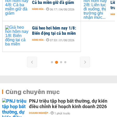
Cả ba miền giữ đà giảm
Liên
trư
HÀNG HÓA
-
06:17 | 04/08/2026
HÀNG
Giá heo hơi hôm nay 1/8:
Biến động tại cả ba miền
HÀNG HÓA
-
07:53 | 01/08/2026
Cùng chuyên mục
PNJ triệu tập họp bất thường, dự kiến
điều chỉnh kế hoạch kinh doanh 2026
DOANH NGHIỆP
-
1 phút trước