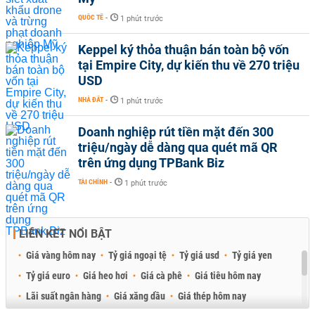
QUỐC TẾ
-
1 phút trước
Keppel ký thỏa thuận bán toàn bộ vốn
tại Empire City, dự kiến thu về 270 triệu
USD
NHÀ ĐẤT
-
1 phút trước
Doanh nghiệp rút tiền mặt đến 300
triệu/ngày dễ dàng qua quét mã QR
trên ứng dụng TPBank Biz
TÀI CHÍNH
-
1 phút trước
LIÊN KẾT NỔI BẬT
Giá vàng hôm nay
Tỷ giá ngoại tệ
Tỷ giá usd
Tỷ giá yen
Tỷ giá euro
Giá heo hơi
Giá cà phê
Giá tiêu hôm nay
Lãi suất ngân hàng
Giá xăng dầu
Giá thép hôm nay