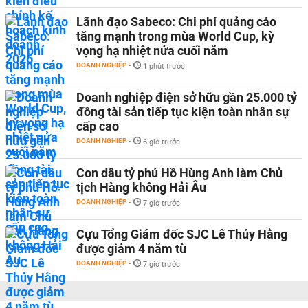
Lãnh đạo Sabeco: Chi phí quảng cáo
tăng mạnh trong mùa World Cup, kỳ
vọng hạ nhiệt nửa cuối năm
DOANH NGHIỆP
-
1 phút trước
Doanh nghiệp điện sở hữu gần 25.000 tỷ
đồng tài sản tiếp tục kiện toàn nhân sự
cấp cao
DOANH NGHIỆP
-
6 giờ trước
Con dâu tỷ phú Hồ Hùng Anh làm Chủ
tịch Hàng không Hải Âu
DOANH NGHIỆP
-
7 giờ trước
Cựu Tổng Giám đốc SJC Lê Thúy Hằng
được giảm 4 năm tù
DOANH NGHIỆP
-
7 giờ trước