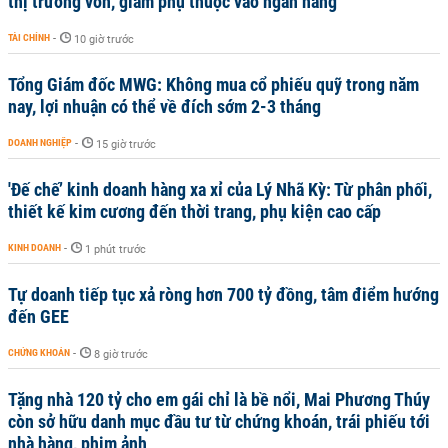
thị trường vốn, giảm phụ thuộc vào ngân hàng
TÀI CHÍNH
-
10 giờ trước
Tổng Giám đốc MWG: Không mua cổ phiếu quỹ trong năm
nay, lợi nhuận có thể về đích sớm 2-3 tháng
DOANH NGHIỆP
-
15 giờ trước
'Đế chế’ kinh doanh hàng xa xỉ của Lý Nhã Kỳ: Từ phân phối,
thiết kế kim cương đến thời trang, phụ kiện cao cấp
KINH DOANH
-
1 phút trước
Tự doanh tiếp tục xả ròng hơn 700 tỷ đồng, tâm điểm hướng
đến GEE
CHỨNG KHOÁN
-
8 giờ trước
Tặng nhà 120 tỷ cho em gái chỉ là bề nổi, Mai Phương Thúy
còn sở hữu danh mục đầu tư từ chứng khoán, trái phiếu tới
nhà hàng, phim ảnh