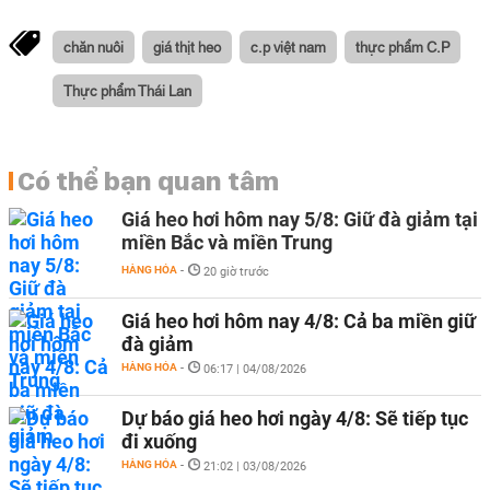
chăn nuôi
giá thịt heo
c.p việt nam
thực phẩm C.P
Thực phẩm Thái Lan
Có thể bạn quan tâm
Giá heo hơi hôm nay 5/8: Giữ đà giảm tại
miền Bắc và miền Trung
HÀNG HÓA
-
20 giờ trước
Giá heo hơi hôm nay 4/8: Cả ba miền giữ
đà giảm
HÀNG HÓA
-
06:17 | 04/08/2026
Dự báo giá heo hơi ngày 4/8: Sẽ tiếp tục
đi xuống
HÀNG HÓA
-
21:02 | 03/08/2026