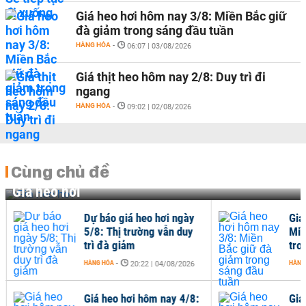
Giá heo hơi hôm nay 3/8: Miền Bắc giữ
đà giảm trong sáng đầu tuần
HÀNG HÓA
-
06:07 | 03/08/2026
Giá thịt heo hôm nay 2/8: Duy trì đi
ngang
HÀNG HÓA
-
09:02 | 02/08/2026
Cùng chủ đề
Giá heo hơi
Dự báo giá heo hơi ngày
Giá
5/8: Thị trường vẫn duy
Miề
trì đà giảm
tro
HÀNG HÓA
-
HÀNG
20:22 | 04/08/2026
Giá heo hơi hôm nay 4/8:
Giá